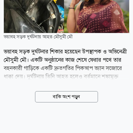
ভয়াবহ সড়ক দুর্ঘটনায় আহত মৌসুমী মৌ
ভয়াবহ সড়ক দুর্ঘটনার শিকার হয়েছেন উপস্থাপক ও অভিনেত্রী
মৌসুমী মৌ। একটি অনুষ্ঠানের কাজ শেষে ফেরার পথে তার
বহনকারী গাড়িকে একটি দ্রুতগতির পিকআপ ভ্যান সজোরে
ধাক্কা দেয়। দুর্ঘটনায় তিনি আহত হলেও বর্তমানে শঙ্কামুক্ত
রয়েছেন। উপস্থাপিকা নিজেই বিষয়টি নিশ্চিত করেছেন। মৌসুমী
মৌ জানান, বড় ধরনের কোনো ঝুঁকি না থাকলেও মাথা, বুক,
বাকি অংশ পড়ুন
হাত ও পায়ে আঘাত পেয়েছেন। দুর্ঘটনার ধাক্কা কাটিয়ে উঠতে
এখনও সময় লাগবে বলেও জানান তিনি। ঘটনার পর নিজের
ফেসবুক পোস্টে ভয়াবহ সেই মুহূর্তের বর্ণনা দিয়েছেন এই
অভিনেত্রী। তিনি লেখেন, আলহামদুলিল্লাহ! অনেক বড় বিপদ