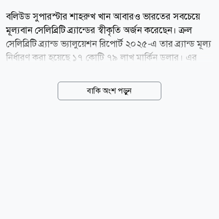
বলিউড সুপারস্টার শাহরুখ খান আবারও ভারতের সবচেয়ে
মূল্যবান সেলিব্রিটি ব্র্যান্ডের স্বীকৃতি অর্জন করেছেন। ক্রল
সেলিব্রিটি ব্র্যান্ড ভ্যালুয়েশন রিপোর্ট ২০২৫-এ তার ব্র্যান্ড মূল্য
নির্ধারণ করা হয়েছে ১৭ কোটি ৭৯ লাখ মার্কিন ডলার। এর
মাধ্যমে তিনি ক্রিকেট তারকা বিরাট কোহলিকে পেছনে ফেলে
তালিকার শীর্ষস্থান দখল করেছেন। বলিউড হাঙ্গামার প্রতিবেদন
বাকি অংশ পড়ুন
অনুযায়ী, ২০২৪ সালে শাহরুখের ব্র্যান্ড মূল্য ছিল ১৪ কোটি
৫৭ লাখ ডলার, যা এক বছরের ব্যবধানে প্রায় ২২ শতাংশ
বেড়েছে। আর ২০২৩ সালে তার ব্র্যান্ড মূল্য ছিল ১২ কোটি ৭
লাখ ডলার। অর্থাৎ, মাত্র দুই বছরে তার ব্র্যান্ড মূল্য বেড়েছে
প্রায় ৪৭ শতাংশ। ২০২৪ সালের প্রতিবেদনে শাহরুখ তৃতীয়
স্থানে থাকলেও ২০২৫ সালে তিনি এক লাফে শীর্ষে উঠে
এসেছেন। বর্তমানে ভারতের শীর্ষ ২৫ তারকার সম্মিলিত ব্র্যান্ড
মূল্য প্রায় ২০০ কোটি...