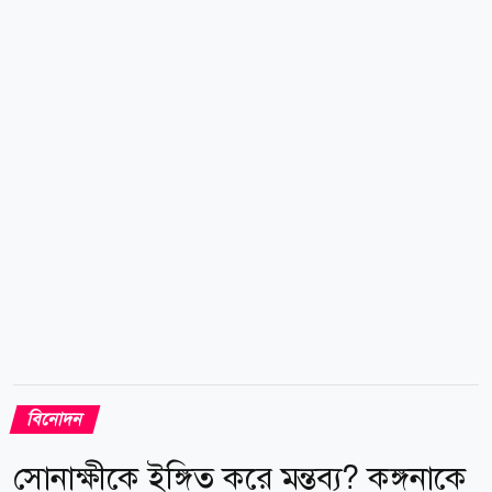
থেকে বেঁচে গেছি। শো শেষ করে ফেরার পথে একটি পিকআপ
আমাদের গাড়িকে ধাক্কা দেয়। আমি গাড়ির বাম পাশ থেকে ডান
দিকে ছিটকে পড়ি। মাথা, বুক, পা ও হাতে আঘাত পাই। তবে
আল্লাহর রহমতে বড় কোনো ক্ষতি হয়নি। মৌসুমী মৌ আরও
জানান, তার গাড়ির ঠিক পেছনেই...
বিনোদন
সোনাক্ষীকে ইঙ্গিত করে মন্তব্য? কঙ্গনাকে