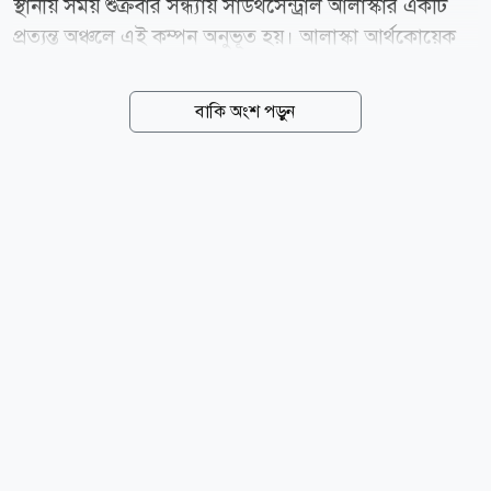
স্থানীয় সময় শুক্রবার সন্ধ্যায় সাউথসেন্ট্রাল আলাস্কার একটি
প্রত্যন্ত অঞ্চলে এই কম্পন অনুভূত হয়। আলাস্কা আর্থকোয়েক
সেন্টারের তথ্য অনুযায়ী, ভূকম্পনটি যে এলাকায় উৎপত্তি হয়েছে
সেটি ভূ-কম্পনগতভাবে সাধারণত শান্ত অঞ্চল হিসেবে পরিচিত।
বাকি অংশ পড়ুন
সংস্থাটি জানিয়েছে, এই অঞ্চলের জানা ফল্ট লাইনগুলো যেমন
ইডিটারড-নিক্সন ফর্ক এবং পশ্চিম ডেনালি ফাল্ট নিয়ে কোনো
ঐতিহাসিক বা হোলোসিন যুগের ভূমিকম্পের রেকর্ড নেই। গড়ে
এই অঞ্চলে প্রতি দুই বছরে একবার ৪ থেকে ৫ মাত্রার ভূমিকম্প
রেকর্ড করা হয়। যুক্তরাষ্ট্রের সুনামি সতর্কীকরণ কেন্দ্র
জানিয়েছে, সুনামি সতর্কতা, পরামর্শ বা হুমকির আশঙ্কা নেই
এই ভূমিকম্পের পর। সূত্র:আলাস্কা নিউজ...