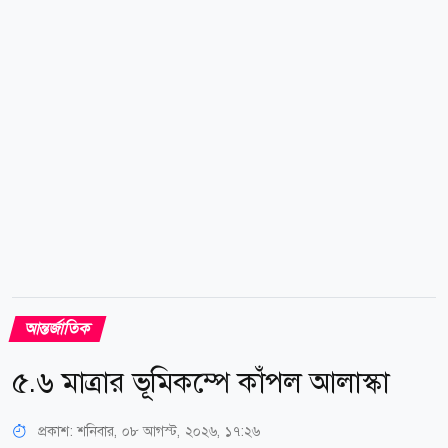
আরও তীব্র করার পরিণতি সম্পর্কে তার উদ্বেগ মার্কিন সেন্ট্রাল
ইন্টেলিজেন্স এজেন্সি (সিআইএ)-র পরিচালক জন র্যাটক্লিফ,
পররাষ্ট্রমন্ত্রী মার্কো রুবিও এবং মার্কিন ভাইস...
আন্তর্জাতিক
৫.৬ মাত্রার ভূমিকম্পে কাঁপল আলাস্কা
প্রকাশ:
শনিবার, ০৮ আগস্ট, ২০২৬, ১৭:২৬