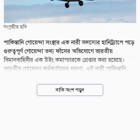
সংগৃহীত ছবি
পাকিস্তানি গোয়েন্দা সংস্থার এক নারী সদস্যের হানিট্র্যাপে পড়ে
গুরুত্বপূর্ণ গোয়েন্দা তথ্য ফাঁসের অভিযোগে ভারতীয়
বিমানবাহিনীর এক উইং কমান্ডারকে গ্রেপ্তার করা হয়েছে।
ভারতীয় গোয়েন্দা কর্মকর্তাদের ধারণা, ওই নারী পাকিস্তানি
গোয়েন্দা নেটওয়ার্কের সদস্য। ভারতীয় সংবাদমাধ্যম ইন্ডিয়া
টুডের শনিবার (৮ আগস্ট) প্রকাশিত এক প্রতিবেদনে বলা
বাকি অংশ পড়ুন
হয়েছে, গত ৩০ মে ওই পাইলটকে গ্রেপ্তার করা হয়। পরে
তাকে দিল্লির একটি আদালতে হাজির করা হলে আদালত তাকে
তিহার কারাগারে পাঠানোর নির্দেশ দেন। তার বিরুদ্ধে
অফিসিয়াল সিক্রেটস অ্যাক্টে মামলা করা হয়েছে। গ্রেপ্তারের পর
ওই পাইলট জামিনের জন্য কোনো আবেদন করেননি বলে
জানিয়েছে ইন্ডিয়া টুডে। বিমানবাহিনী সূত্রের বরাত দিয়ে