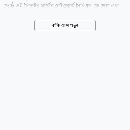
জ্যেষ্ঠ এই সিনেটর মার্কিন নেটওয়ার্ক সিবিএস-কে দেয়া এক
সাক্ষাৎকারে বলেছেন, ডোনাল্ড ট্রাম্প মার্কিন ইতিহাসের
সবচেয়ে বিপজ্জনক কর্তৃত্ববাদী প্রেসিডেন্ট। তিনি আরও
বাকি অংশ পড়ুন
বলেছেন, ট্রাম্প এমন একজন ব্যক্তি যিনি ক্ষমতাকে লুটপাট ও
ধনসম্পদ আহরণের হাতিয়ারে পরিণত করেছেন। তিনি
দুর্নীতিগ্রস্ত এবং আমেরিকাকে একটি বিপর্যয়কর যুদ্ধে জড়িয়ে
ফেলেছেন। সিনেটর হিসেবে আমার কর্তব্য হল সম্পূর্ণ শক্তি
দিয়ে এই ধ্বংসাত্মক নীতিগুলোর বিরুদ্ধে দাঁড়ানো এবং
সেগুলোর সাথে লড়াই করা। স্যান্ডার্স ট্রাম্পের নীতির অন্যতম
প্রধান সমালোচক। তিনি ইতোমধ্যে বিভিন্ন বিষয়ে...