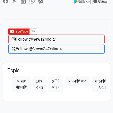
Follow @news24bd.tv
Follow @News24Online4
Topic
জামাল
ফ্রান্স
সৌদি
মানবাধিকার
সাংবাদিক
খাসোগি
তদন্ত
আরব
হত্যা