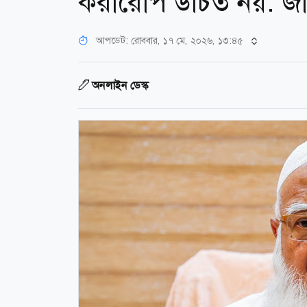
করারোপ উচিত নয়: জ
আপডেট: রোববার, ১৭ মে, ২০২৬, ১৩:৪৫
অনলাইন ডেস্ক