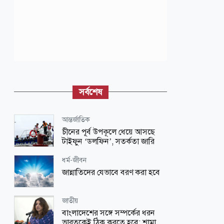
সর্বশেষ
আন্তর্জাতিক
চীনের পূর্ব উপকূলে ধেয়ে আসছে
টাইফুন ‘ডলফিন’, সতর্কতা জারি
ধর্ম-জীবন
জান্নাতিদের যেভাবে বরণ করা হবে
জাতীয়
বাংলাদেশের সঙ্গে সম্পর্কের ধরন
ভারতকেই ঠিক করতে হবে: শামা