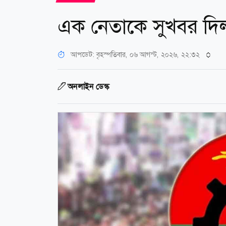
এক নেতাকে সুখবর দি
আপডেট: বৃহস্পতিবার, ০৬ আগস্ট, ২০২৬, ২২:৩২
অনলাইন ডেস্ক