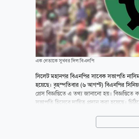
এক নেতাকে সুখবর দিল বিএনপি
সিলেট মহানগর বিএনপির সাবেক সভাপতি নাসিম 
হয়েছে। বৃহস্পতিবার (৬ আগস্ট) বিএনপির সিনিয়র
প্রেস বিজ্ঞপ্তিতে এ তথ্য জানানো হয়। বিজ্ঞপ্ত
সভাপতি হিসেবে দায়িত্ব প্রদান করা হয়েছে। চি
সহসভাপতি রেজাউল হাসান কয়েস লোদীকে পরবর্তী নির
প্রদান করা হয়েছিল। নতুন নির্দেশ অনুযায়ী, 
দায়িত্ব প্রদান করা হলো। news24bd.tv/NS