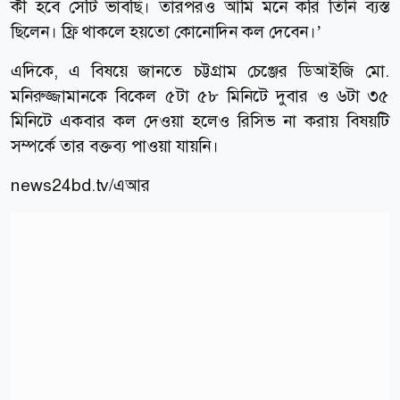
কী হবে সেটি ভাবছি। তারপরও আমি মনে করি তিনি ব্যস্ত
ছিলেন। ফ্রি থাকলে হয়তো কোনোদিন কল দেবেন।’
এদিকে, এ বিষয়ে জানতে চট্টগ্রাম চেঞ্জের ডিআইজি মো.
মনিরুজ্জামানকে বিকেল ৫টা ৫৮ মিনিটে দুবার ও ৬টা ৩৫
মিনিটে একবার কল দেওয়া হলেও রিসিভ না করায় বিষয়টি
সম্পর্কে তার বক্তব্য পাওয়া যায়নি।
news24bd.tv/এআর