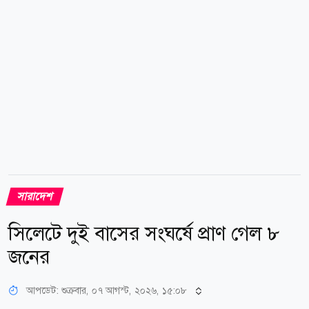
জড়ো হয়ে অপেক্ষা করছিলেন একদল দিনমজুর। বাসটি
সরাসরি তাঁদের ওপর উঠে গেলে...
সারাদেশ
সিলেটে দুই বাসের সংঘর্ষে প্রাণ গেল ৮
জনের
আপডেট: শুক্রবার, ০৭ আগস্ট, ২০২৬, ১৫:০৮