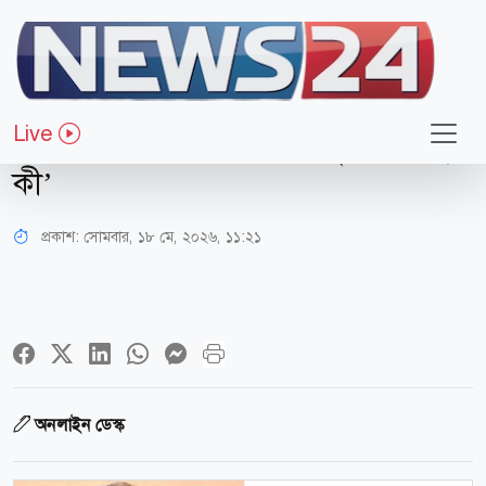
সারাদেশ
‘এমপি হয়েও ৭ দিন ধরে ডিআইজিকে
Live
পাচ্ছি না, তাহলে সাধারণ মানুষের অবস্থা
কী’
প্রকাশ:
সোমবার, ১৮ মে, ২০২৬, ১১:২১
অনলাইন ডেস্ক