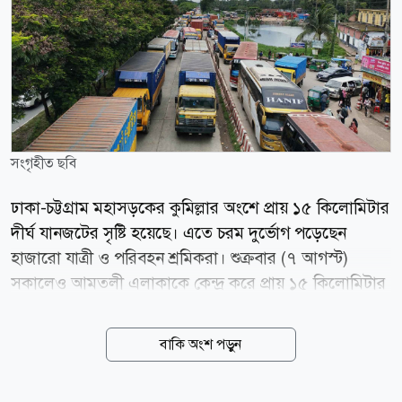
সংগৃহীত ছবি
ঢাকা-চট্টগ্রাম মহাসড়কের কুমিল্লার অংশে প্রায় ১৫ কিলোমিটার
দীর্ঘ যানজটের সৃষ্টি হয়েছে। এতে চরম দুর্ভোগ পড়েছেন
হাজারো যাত্রী ও পরিবহন শ্রমিকরা। শুক্রবার (৭ আগস্ট)
সকালেও আমতলী এলাকাকে কেন্দ্র করে প্রায় ১৫ কিলোমিটার
দীর্ঘ যানজটের সৃষ্টি হয়। সরেজমিনে দেখা যায়, কুমিল্লা সদর
উপজেলার আলেখারচর এলাকা থেকে সদর দক্ষিণ উপজেলার
বাকি অংশ পড়ুন
সুয়াগাজী পর্যন্ত ঢাকামুখী লেনে যানবাহনের দীর্ঘ রয়েছে। বেলা
সাড়ে ১২টা পর্যন্তও যানজট পুরোপুরি নিরসন হয়নি; বরং