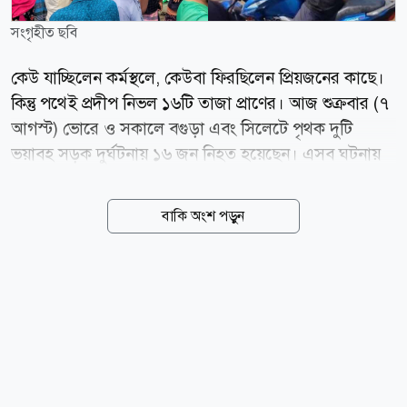
সংগৃহীত ছবি
কেউ যাচ্ছিলেন কর্মস্থলে, কেউবা ফিরছিলেন প্রিয়জনের কাছে।
কিন্তু পথেই প্রদীপ নিভল ১৬টি তাজা প্রাণের। আজ শুক্রবার (৭
আগস্ট) ভোরে ও সকালে বগুড়া এবং সিলেটে পৃথক দুটি
ভয়াবহ সড়ক দুর্ঘটনায় ১৬ জন নিহত হয়েছেন। এসব ঘটনায়
আহত হয়েছেন আরও অন্তত ৪৫ জন। রক্তাক্ত সড়কে এখন
স্বজনহারাদের বুকফাটা আর্তনাদ। বগুড়া জানা গেছে, কাজের
বাকি অংশ পড়ুন
সন্ধানে বের হয়ে বাসের চাপায় প্রাণ হারিয়েছেন ৭ জন
দিনমজুর। শুক্রবার ভোর সাড়ে ৫টার দিকে বগুড়া-নওগাঁ
আঞ্চলিক মহাসড়কের এরুলিয়া সিল্কিবান্ধা এলাকায় এই
মর্মান্তিক ঘটনা ঘটে। পুলিশ ও প্রত্যক্ষদর্শীরা জানান, ঢাকা
থেকে নওগাঁগামী একটি যাত্রীবাহী বাস নিয়ন্ত্রণ হারিয়ে রাস্তার
পাশে থাকা একটি বৈদ্যুতিক পিলারে সজোরে ধাক্কা দেয়। ওই
সময় মহাসড়কের পাশে প্রতিদিনের মতো কাজের সন্ধানে