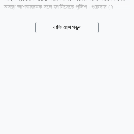
অবস্থা আশঙ্কাজনক বলে জানিয়েছে পুলিশ। শুক্রবার (৭
আগস্ট) সকালে সিলেটের ওসমানীনগরে এ দুর্ঘটনা ঘটে।
পুলিশ জানায়, ঢাকাগামী ইউনিক পরিবহনের একটি বাসের
বাকি অংশ পড়ুন
সঙ্গে ব্যঙ্গেল পরিবহনের একটি বাসের সংঘর্ষ হলে ঘটনাস্থলেই
ইউনিক বাসের ৭ যাত্রীর মৃত্যু হয়। পরে হাসপাতালে নেওয়ার
পর আরও একজনের মৃত্যু হয়। দুর্ঘটনার খবর পেয়ে স্থানীয়দের
সহায়তায় পুলিশ ও ফায়ার সার্ভিসের সদস্যরা আহত ও
নিহতদের উদ্ধার করেন। দুর্ঘটনার পর কিছু সময় যান চলাচল
ব্যাহত হলেও বর্তমানে মহাসড়কে যান চলাচল স্বাভাবিক
রয়েছে। news24bd.tv/me