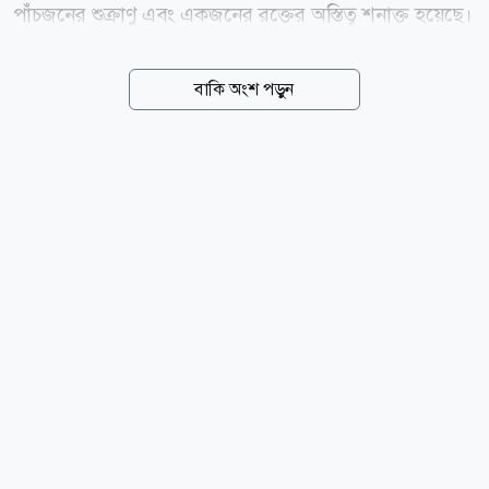
পাঁচজনের শুক্রাণু এবং একজনের রক্তের অস্তিত্ব শনাক্ত হয়েছে।
এসব তথ্যের ভিত্তিতে ছয়জনের সম্ভাব্য সম্পৃক্ততা খতিয়ে দেখা
হচ্ছে। তদন্ত সূত্রে জানা গেছে, আদালতের নির্দেশে ইতোমধ্যে
বাকি অংশ পড়ুন
চার সাবেক সেনাসদস্য ও এক বেসামরিক ব্যক্তির ডিএনএ
নমুনা সংগ্রহের অনুমতি দেওয়া হয়েছে। গত ১৭ জুলাই
আদালত আরও দুজনের ডিএনএ নমুনা সংগ্রহের নির্দেশ দেন।
তারা হলেন তনুর বন্ধু কুমিল্লার রাজাপাড়ার ফয়সাল আহমেদ
রাব্বি এবং সিরাজগঞ্জের কাজীপুরের বাসিন্দা সাবেক
সেনাসদস্য জাহিদুল ইসলাম। তদন্তের স্বার্থে ষষ্ঠ
সন্দেহভাজনের পরিচয় প্রকাশ করা হয়নি। তদন্তকারীদের
ভাষ্য, ডিএনএ বিশ্লেষণের সূত্র ধরে গত...