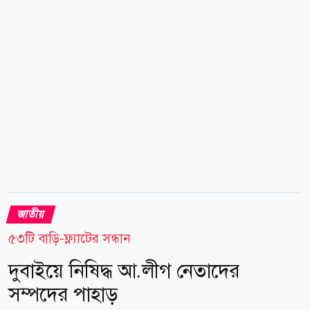
মহাসচিব ও স্থানীয় সরকারমন্ত্রী মির্জা ফখরুল ইসলাম
আলমগীর, ড. খন্দকার মোশাররফ হোসেন, ড. আবদুল মঈন
খান, সেলিমা রহমান, নজরুল ইসলাম খান, গয়েশ্বর...
জাতীয়
৫৩টি বাড়ি-ফ্ল্যাটের সন্ধান
দুবাইয়ে নিষিদ্ধ আ.লীগ নেতাদের
সম্পদের পাহাড়