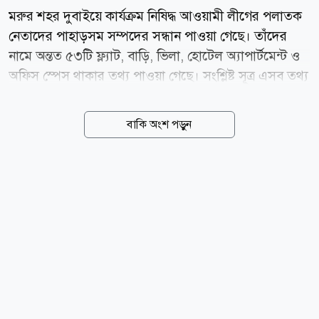
মরুর শহর দুবাইয়ে কার্যক্রম নিষিদ্ধ আওয়ামী লীগের পলাতক
নেতাদের পাহাড়সম সম্পদের সন্ধান পাওয়া গেছে। তাঁদের
নামে অন্তত ৫৩টি ফ্ল্যাট, বাড়ি, ভিলা, হোটেল অ্যাপার্টমেন্ট ও
অফিস স্পেস থাকার তথ্য পাওয়া গেছে। সংশ্লিষ্ট সূত্র এসব তথ্য
দিয়ে বলেছেন, বুর্জ খলিফা, মারশা দুবাই, ওয়াদি আল সাফা ও
কৃত্রিম দ্বীপ পাম জুমেরায় তাঁরা গড়ে তুলেছেন বিলাসবহুল
বাকি অংশ পড়ুন
সম্পদের সাম্রাজ্য। আর এসব করেছেন অর্থ পাচারের মাধ্যমে।
দুবাইয়ে আলীগ নেতাদের সাম্রাজ্য২০২৩ সালের ৩ এপ্রিল
গোল্ডেন ভিসার সুবিধায় দুবাইয়ে অর্থ পাচারের অভিযোগ
অনুসন্ধানে একটি কমিটি গঠন করে দুর্নীতি দমন কমিশন
(দুদক)। অনুসন্ধান কমিটির প্রথম টিম লিডার করা হয় ও
সংস্থাটির উপপরিচালক রামপ্রসাদ মন্ডলকে। পরে তাঁকে
গোপালগঞ্জে বদলি করা হয়। তিনি জানান, দুবাইয়ে
পাচারকারীদের তথ্য সংগ্রহে পররাষ্ট্র মন্ত্রণালয়ের মাধ্যমে চিঠি...