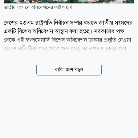
জাতীয় সংসদে অধিবেশনের ফাইল ছবি
দেশের ২৩তম রাষ্ট্রপতি নির্বাচন সম্পন্ন করতে জাতীয় সংসদের
একটি বিশেষ অধিবেশন আহ্বান করা হচ্ছে। সরকারের পক্ষ
থেকে এই স্বল্পমেয়াদি বিশেষ অধিবেশন ডাকার প্রস্তুতি নেওয়া
হলেও এটি ঠিক কবে থেকে শুরু হবে, তা এখনও চূড়ান্ত করা
হয়নি। বৃহস্পতিবার (৭ আগস্ট) সাংবাদিকদের সঙ্গে
আলাপকালে এই তথ্য নিশ্চিত করেছেন সরকারি দলের চিফ
বাকি অংশ পড়ুন
হুইপ নুরুল ইসলাম মনি। চিফ হুইপ বলেন, রাষ্ট্রপতি নির্বাচন
প্রক্রিয়া সম্পন্ন করার জন্য সংসদের একটি বিশেষ অধিবেশন
ডাকার সিদ্ধান্ত নেওয়া হয়েছে। তবে অধিবেশন আহ্বানের
সুনির্দিষ্ট তারিখটি পরবর্তী সময়ে জানানো হবে। এর আগে
বৃহস্পতিবারই বহুল প্রতীক্ষিত ২৩তম রাষ্ট্রপতি নির্বাচনের
আনুষ্ঠানিক তফসিল ঘোষণা করেছে নির্বাচন কমিশন (ইসি)। এই
নির্বাচনে প্রধান নির্বাচন কমিশনার (সিইসি) এ এম এম নাসির
উদ্দিন রিটার্নিং কর্মকর্তার দায়িত্ব পালন করবেন বলে...