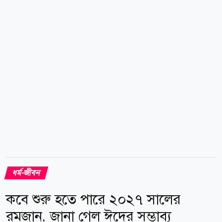
মুখোমুখি করে। বিখ্যাত সাহাবি আবু হুরায়রা (রা.) থেকে বর্ণিত,
রাসুলুল্লাহ (সা.) ইরশাদ করেন, তোমরা সাতটি ধ্বংসাত্মক পাপ
থেকে বেঁচে থাকো। সাহাবিরা জিজ্ঞেস করলেন, হে আল্লাহর
রাসুল! সেগুলো কী? তিনি বললেন, আল্লাহর সঙ্গে শিরক করা,
জাদু করা, অন্যায়ভাবে...
ধর্ম-জীবন
কবে শুরু হতে পারে ২০২৭ সালের
রমজান, জানা গেল ঈদের সম্ভাব্য