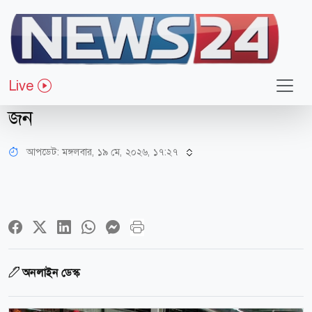
ধর্ম-জীবন
হজ পালনে এ পর্যন্ত সৌদি পৌঁছেছেন
Live
৬৫,৫৯২ বাংলাদেশি, মারা গেছেন ১৮
জন
আপডেট: মঙ্গলবার, ১৯ মে, ২০২৬, ১৭:২৭
অনলাইন ডেস্ক