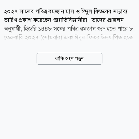
২০২৭ সালের পবিত্র রমজান মাস ও ঈদুল ফিতরের সম্ভাব্য
তারিখ প্রকাশ করেছেন জ্যোতির্বিজ্ঞানীরা। তাদের প্রাক্কলন
অনুযায়ী, হিজরি ১৪৪৮ সনের পবিত্র রমজান শুরু হতে পারে ৮
ফেব্রুয়ারি ২০২৭ (সোমবার) এবং ঈদুল ফিতর উদযাপিত হতে
পারে ৯ মার্চ (মঙ্গলবার)। মধ্যপ্রাচ্যভিত্তিক সংবাদমাধ্যম জর্ডান
নিউজ এবং সৌদি আরবের হিজরি ক্যালেন্ডার-সংক্রান্ত তথ্যের
বাকি অংশ পড়ুন
ভিত্তিতে এ সম্ভাব্য তারিখ প্রকাশ করা হয়েছে।
জ্যোতির্বিজ্ঞানভিত্তিক হিসাব অনুযায়ী, ১৪৪৮ হিজরির শাবান
মাসের ২৯ তারিখ অর্থাৎ ৬ ফেব্রুয়ারি (শনিবার) সন্ধ্যায়
রমজানের চাঁদ দেখা যাওয়ার সম্ভাবনা খুবই কম। ফলে শাবান
মাস ৩০ দিন পূর্ণ হতে পারে। সে হিসেবে ৮ ফেব্রুয়ারি থেকে
রমজান মাস শুরু হওয়ার সম্ভাবনাই বেশি। প্রাক্কলনে আরও
বলা হয়েছে, এবার রমজান মাস ২৯ দিনের হতে পারে। সে
অনুযায়ী ৮ মার্চ (সোমবার) রমজান মাস শেষ হবে এবং পরদিন
৯...