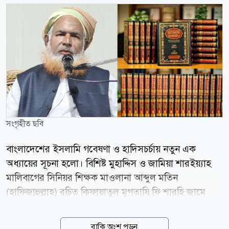
সংগৃহীত ছবি
বাংলাদেশের ইসলামি গবেষণা ও হাদিসচর্চায় নতুন এক
অধ্যায়ের সূচনা হলো। বিশিষ্ট মুহাদ্দিস ও জামিয়া শারইয়্যাহ
মালিবাগের সিনিয়র শিক্ষক মাওলানা আব্দুল মতিন
(হাফিজাহুল্লাহ) রচিত কিফায়াতুল মুগতাযি ফি শারহি জামে
তিরমিজি-এর পূর্ণাঙ্গ ১৭ খণ্ড প্রকাশিত হয়েছে। দীর্ঘ ২৫ বছরের
গবেষণা, অধ্যবসায় ও পাঠদানের অভিজ্ঞতার ভিত্তিতে রচিত
বাকি অংশ পড়ুন