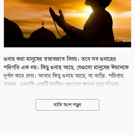
গুনাহ করা মানুষের স্বভাবজাত বিষয়। তবে সব গুনাহের
পরিণতি এক নয়। কিছু গুনাহ আছে, যেগুলো মানুষের ঈমানকে
দুর্বল করে দেয়। আবার কিছু গুনাহ আছে, যা ব্যক্তি, পরিবার,
সমাজ, এমনকি একটি জাতির ধ্বংসের কারণ হয়ে দাঁড়ায়।
ইসলাম এসব গুনাহ থেকে বাঁচতে বিশেষভাবে সতর্ক করেছে
এবং এগুলোকে কবিরা গুনাহ বা মহাপাপ হিসেবে আখ্যায়িত
বাকি অংশ পড়ুন
করেছে। রাসুল (সা.) এমন সাতটি গুনাহের কথা উল্লেখ
করেছেন, যেগুলোর ক্ষেত্রে তিনি আল-মুবিকাত শব্দ ব্যবহার
করেছেন। আল-মুবিকাত শব্দের অর্থ এমন ধ্বংসাত্মক পাপ, যা
মানুষকে দুনিয়ায় বিপর্যস্ত করে এবং আখিরাতে কঠিন শাস্তির