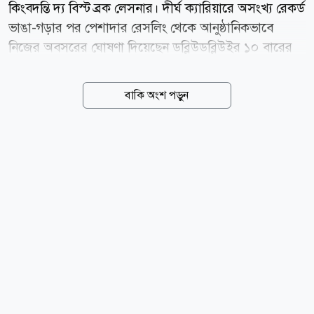
কিংবদন্তি দ্য বিস্ট ব্রক লেসনার। দীর্ঘ ক্যারিয়ারে অসংখ্য রেকর্ড
ভাঙা-গড়ার পর পেশাদার রেসলিং থেকে আনুষ্ঠানিকভাবে
নিজের অবসরের ঘোষণা দিয়েছেন ডব্লিউডব্লিউইর ১০ বারের
এই বিশ্ব চ্যাম্পিয়ন ও সাবেক ইউএফসি হেভিওয়েট চ্যাম্পিয়ন।
মঙ্গলবার জনপ্রিয় দ্য প্যাট ম্যাকাফি শো-তে হাজির হয়ে ৪৯
বাকি অংশ পড়ুন
বছর বয়সী এই রেসলিং কিংবদন্তি নিজের চূড়ান্ত সিদ্ধান্ত জানান।
নিশ্চিত করেন, গত শনিবার ডব্লিউডব্লিউই সামারস্লামের মঞ্চে
ওবা ফেমির বিরুদ্ধে অনুষ্ঠিত হেল ইন আ সেল ম্যাচটিই ছিল
তার ক্যারিয়ারের শেষ লড়াই। অবসরের আবেগঘন মুহূর্তে
লেসনার বলেন, আমি আজ পুরো বিশ্বকে জানাতে এসেছি যে,
আমি আনুষ্ঠানিকভাবে অবসর নিয়েছি। শনিবারের রাতটি আমার
জন্য অত্যন্ত আবেগের ছিল। রেসলিং রিং হোক কিংবা অন্য
কোনো লড়াইয়ের আঙিনাআমার...