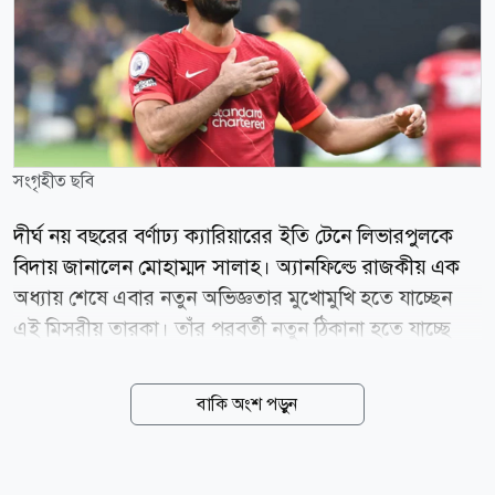
সংগৃহীত ছবি
দীর্ঘ নয় বছরের বর্ণাঢ্য ক্যারিয়ারের ইতি টেনে লিভারপুলকে
বিদায় জানালেন মোহাম্মদ সালাহ। অ্যানফিল্ডে রাজকীয় এক
অধ্যায় শেষে এবার নতুন অভিজ্ঞতার মুখোমুখি হতে যাচ্ছেন
এই মিসরীয় তারকা। তাঁর পরবর্তী নতুন ঠিকানা হতে যাচ্ছে
তুরস্কের সুপার লিগের দল ট্রাবজোনস্পর। দুই পক্ষের মধ্যে
চুক্তির বিষয়টি ইতিবাচকভাবে চূড়ান্ত হয়েছে বলে এক সংবাদ
বাকি অংশ পড়ুন
বিজ্ঞপ্তিতে নিশ্চিত করেছে তুর্কি ক্লাবটি। ট্রাবজোনস্পরের পক্ষ
থেকে জানানো হয়েছে, বুধবারই ইস্তাম্বুলে পৌঁছানোর কথা
রয়েছে সালাহর। সেখান থেকে ক্লাবের প্রধান কার্যালয় ট্রাবজোন