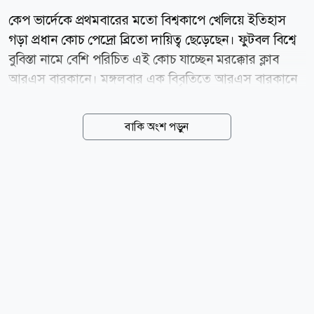
কেপ ভার্দেকে প্রথমবারের মতো বিশ্বকাপে খেলিয়ে ইতিহাস
গড়া প্রধান কোচ পেদ্রো ব্রিতো দায়িত্ব ছেড়েছেন। ফুটবল বিশ্বে
বুবিস্তা নামে বেশি পরিচিত এই কোচ যাচ্ছেন মরক্কোর ক্লাব
আরএস বারকানে। মঙ্গলবার এক বিবৃতিতে আরএস বারকানে
জানায়, বুবিস্তার সঙ্গে দুই বছরের চুক্তি করা হয়েছে।
তিউনিসিয়ার জাতীয় দলের দায়িত্ব নেওয়া মইনে শাবানির
বাকি অংশ পড়ুন
স্থলাভিষিক্ত হয়েছেন বুবিস্তা। কেপ ভার্দে ফুটবল ফেডারেশন
সামাজিক যোগাযোগমাধ্যমে এক বার্তায় বুবিস্তার নিষ্ঠা,
পেশাদারিত্ব এবং জাতীয় দলের প্রতি অবদানের জন্য তাকে
ধন্যবাদ জানিয়েছে। ২০২৬ বিশ্বকাপে অভিষেকেই সবাইকে
চমকে দেয় কেপ ভার্দে। গ্রুপ পর্বে তারা বিশ্বচ্যাম্পিয়ন হওয়া
স্পেনের সঙ্গে গোলশূন্য ড্র করে। ৪০ বছর বয়সী গোলরক্ষক
ভোজিনিয়ার দুর্দান্ত নৈপুণ্যে সেই ম্যাচে স্পেনকে রুখে দেয়
আফ্রিকার দলটি। এরপর উরুগুয়ে ও সৌদি আরবের...