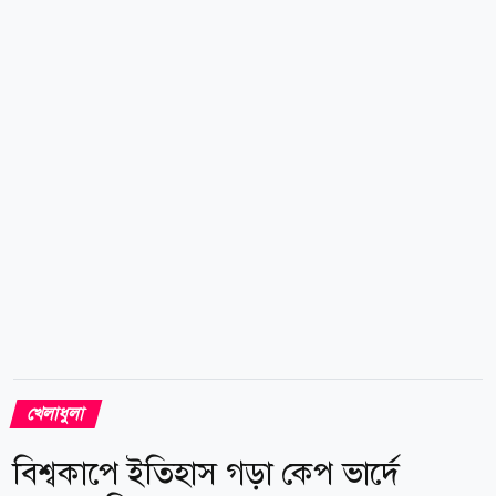
শহরে গিয়ে স্বাস্থ্য পরীক্ষা শেষে চুক্তির কাগজে সই করবেন
তিনি। ইউরোপীয় সংবাদমাধ্যমের গুঞ্জন, ৩৪ বছর বয়সী এই
ফরোয়ার্ড আপাতত দুই বছরের চুক্তিতেই সম্মতি দিয়েছেন।
অলরেডদের সঙ্গে চুক্তির মেয়াদ ফুরানোয় কোনো ট্রান্সফার ফি
ছাড়াই একদম ফ্রি...
খেলাধুলা
বিশ্বকাপে ইতিহাস গড়া কেপ ভার্দে