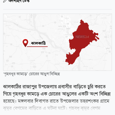
অনলাইন ডেস্ক
‘গৃহবধূর কামড়ে’ চোরের আঙুল বিচ্ছিন্ন
ঝালকাঠির রাজাপুর উপজেলায় প্রবাসীর বাড়িতে চুরি করতে
গিয়ে গৃহবধূর কামড়ে এক চোরের আঙুলের একটি অংশ বিচ্ছিন্ন
হয়েছে। মঙ্গলবার দিবাগত রাতে উপজেলার ডহরশংকর গ্রামে
ঝুমুর বেগমের বাড়িতে এ ঘটনা ঘটে। গৃহবধূ ঝুমুর বেগম