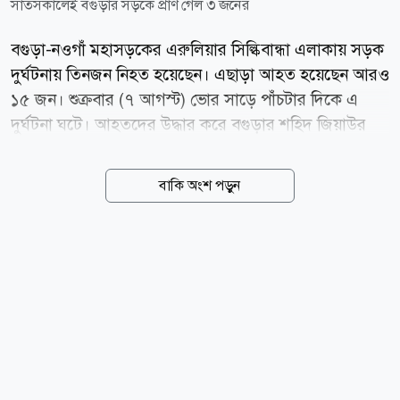
সাতসকালেই বগুড়ার সড়কে প্রাণ গেল ৩ জনের
বগুড়া-নওগাঁ মহাসড়কের এরুলিয়ার সিল্কিবান্ধা এলাকায় সড়ক
দুর্ঘটনায় তিনজন নিহত হয়েছেন। এছাড়া আহত হয়েছেন আরও
১৫ জন। শুক্রবার (৭ আগস্ট) ভোর সাড়ে পাঁচটার দিকে এ
দুর্ঘটনা ঘটে। আহতদের উদ্ধার করে বগুড়ার শহিদ জিয়াউর
রহমান মেডিকেল কলেজ হাসপাতালে ভর্তি করা হয়েছে। পুলিশ
জানায়, শুক্রবার ভোর সাড়ে ৫টার দিকে বগুড়া-নওগাঁ
বাকি অংশ পড়ুন
মহাসড়কের এরুলিয়া সিল্কিবান্ধা এলাকায় ঢাকা থেকে
নওগাঁগামী যাত্রীবাহী বাস নিয়ন্ত্রণ হারিয়ে রাস্তার ডান পাশের
একটি বৈদ্যুতিক পিলারে আঘাত করে। সেখানে কাজের সন্ধানে
অনেক শ্রমিক অপেক্ষা করছিলেন। বাসটি শ্রমিকদের চাপা দিলে
ঘটনাস্থলে তিনজন নিহত হন। এছাড়া কমপক্ষে ১৫ জন আহত
হয়। পুলিশ আরও জানায়, দুর্ঘটনার পর স্থানীয়দের
সহযোগিতায় আহতদের উদ্ধার করে বগুড়া শহিদ জিয়াউর
রহমান মেডিকেল কলেজ হাসপাতালে ভর্তি করা হয়েছে।
আহতদের মধ্যে...