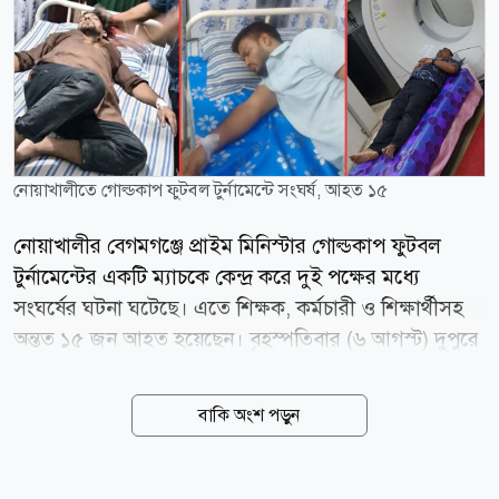
নোয়াখালীতে গোল্ডকাপ ফুটবল টুর্নামেন্টে সংঘর্ষ, আহত ১৫
নোয়াখালীর বেগমগঞ্জে প্রাইম মিনিস্টার গোল্ডকাপ ফুটবল
টুর্নামেন্টের একটি ম্যাচকে কেন্দ্র করে দুই পক্ষের মধ্যে
সংঘর্ষের ঘটনা ঘটেছে। এতে শিক্ষক, কর্মচারী ও শিক্ষার্থীসহ
অন্তত ১৫ জন আহত হয়েছেন। বৃহস্পতিবার (৬ আগস্ট) দুপুরে
উপজেলার লক্ষ্মীনারায়ণপুর উচ্চবিদ্যালয় মাঠে এ ঘটনা ঘটে।
আহতদের মধ্যে দুর্গাপুর এম. এ. মতিন দাখিল মাদরাসার
বাকি অংশ পড়ুন
সিনিয়র শিক্ষক মো. দেলোয়ার হোসেন, সহকারী শিক্ষক মো.
ইব্রাহীম, সহকারী শিক্ষক মো. আলতাফ হোসেন, চতুর্থ শ্রেণির
কর্মচারী রতন চন্দ্র দে এবং শিক্ষার্থী উদয়সহ মোট ১৫ জন