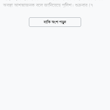
অবস্থা আশঙ্কাজনক বলে জানিয়েছে পুলিশ। শুক্রবার (৭
আগস্ট) সকালে সিলেটের ওসমানীনগরে এ দুর্ঘটনা ঘটে।
পুলিশ জানায়, ঢাকাগামী ইউনিক পরিবহনের একটি বাসের
বাকি অংশ পড়ুন
সঙ্গে ব্যঙ্গেল পরিবহনের একটি বাসের সংঘর্ষ হলে ঘটনাস্থলেই
ইউনিক বাসের ৭ যাত্রীর মৃত্যু হয়। পরে হাসপাতালে নেওয়ার
পর আরও একজনের মৃত্যু হয়। দুর্ঘটনার খবর পেয়ে স্থানীয়দের
সহায়তায় পুলিশ ও ফায়ার সার্ভিসের সদস্যরা আহত ও
নিহতদের উদ্ধার করেন। দুর্ঘটনার পর কিছু সময় যান চলাচল
ব্যাহত হলেও বর্তমানে মহাসড়কে যান চলাচল স্বাভাবিক
রয়েছে। news24bd.tv/me