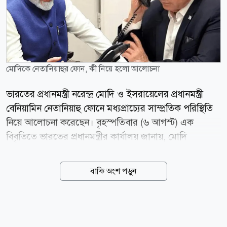
মোদিকে নেতানিয়াহুর ফোন, কী নিয়ে হলো আলোচনা
ভারতের প্রধানমন্ত্রী নরেন্দ্র মোদি ও ইসরায়েলের প্রধানমন্ত্রী
বেনিয়ামিন নেতানিয়াহু ফোনে মধ্যপ্রাচ্যের সাম্প্রতিক পরিস্থিতি
নিয়ে আলোচনা করেছেন। বৃহস্পতিবার (৬ আগস্ট) এক
বিবৃতিতে ভারতের প্রধানমন্ত্রীর কার্যালয় জানায়, মোদি
নেতানিয়াহুর কাছ থেকে একটি ফোন কল পেয়েছিলেন এবং
তারা মধ্যপ্রাচ্যের সাম্প্রতিক ঘটনাবলি নিয়ে মতবিনিময়
বাকি অংশ পড়ুন
করেছেন। বার্তা সংস্থা আনাদোলুর খবরে বলা হয়, নয়াদিল্লি
আরও বলেছে, নেতারা ভারত ও ইসরায়েলের বিশেষ
কৌশলগত অংশীদারিত্বের ধারাবাহিক অগ্রগতি পর্যালোচনা
করেছেন এবং দুই দেশের পারস্পরিক স্বার্থে বিভিন্ন খাতে