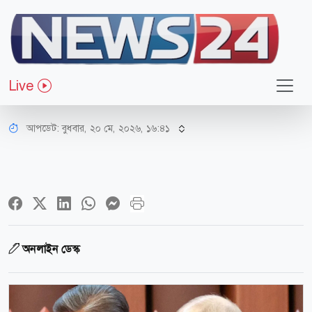
আন্তর্জাতিক
পূর্ণাঙ্গ যুদ্ধবিরতি অত্যন্ত জরুরি, পুতিনকে
Live
শি জিনপিং
আপডেট: বুধবার, ২০ মে, ২০২৬, ১৬:৪১
অনলাইন ডেস্ক