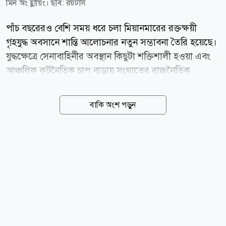
মিন অং হ্লায়িং। ছবি: রয়টার্স
পাঁচ বছরেরও বেশি সময় ধরে চলা মিয়ানমারের রক্তক্ষয়ী
গৃহযুদ্ধ অবসানে শান্তি আলোচনার নতুন সম্ভাবনা তৈরি হয়েছে।
যুদ্ধক্ষেত্রে সেনাবাহিনীর অবস্থান কিছুটা শক্তিশালী হওয়া এবং
আঞ্চলিক কূটনৈতিক চাপ বাড়ায় সংঘাতের রাজনৈতিক
সমাধানের পথ খুলতে পারে বলে মনে করছেন বিশ্লেষকরা।
বার্তাসংস্থা রয়টার্সের প্রতিবেদনে বলা হয়েছে, মিয়ানমারের
বাকি অংশ পড়ুন
ছায়া সরকার ও প্রধান জাতিগত সশস্ত্র গোষ্ঠীগুলোর জোট
স্টিয়ারিং কাউন্সিল ফর দ্য ইমার্জেন্স অব আ ফেডারেল
ডেমোক্রেটিক ইউনিয়ন (এসসিইএফ) সম্প্রতি রাজনৈতিক
সংলাপের প্রতি নিজেদের অঙ্গীকার পুনর্ব্যক্ত করেছে। থাইল্যান্ড
ও ফিলিপিন্সের পররাষ্ট্রমন্ত্রীদের সঙ্গে বৈঠকের পর জোটটি
জানায়, সংকটের সমাধানে তারা আলোচনার পথেই এগোতে
চায়। এসসিইএফ-এর মুখপাত্র স নিমরোড রয়টার্সকে বলেন,
তাদের চূড়ান্ত লক্ষ্য বেসামরিক শাসন প্রতিষ্ঠা এবং...