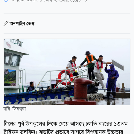
অনলাইন ডেস্ক
ছবি: সিনহুয়া
চীনের পূর্ব উপকূলের দিকে ধেয়ে আসছে চলতি বছরের ১৩তম
টাইফুন ডলফিন। ঝড়টির প্রভাবে সাগরে বিপজ্জনক উচ্চতার