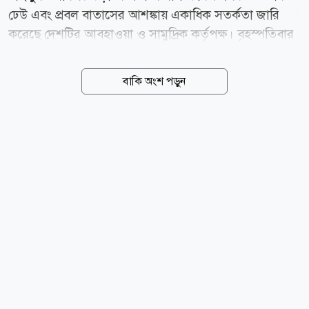
ঢেউ এবং প্রবল বাতাসের আশঙ্কায় একাধিক সতর্কতা জারি
করেছে দেশটির আবহাওয়া ও সামুদ্রিক কর্তৃপক্ষ। বৃহস্পতিবার
(৬ আগস্ট) চীনের জাতীয় সামুদ্রিক পরিবেশ পূর্বাভাস কেন্দ্র
(এনএমইএফসি) জানায়, বৃহস্পতিবার থেকে শুক্রবারের মধ্যে
বাকি অংশ পড়ুন
পূর্ব চীন সাগরের পূর্বাংশে ৬ থেকে ১০ মিটার উচ্চতার ঢেউ সৃষ্টি
হতে পারে। এ কারণে গভীর সমুদ্র এলাকায় কমলা সতর্কতা
জারি করা হয়েছে। একই সময়ে চেচিয়াং প্রদেশের উপকূলীয়
জলসীমায় ২ থেকে ৩ মিটার উচ্চতার ঢেউয়ের পূর্বাভাস দিয়ে
উপকূলসংলগ্ন এলাকায় নীল সতর্কতা জারি করা হয়েছে।
এনএমইএফসি ক্ষতিগ্রস্ত সমুদ্র এলাকায় চলাচলকারী
জাহাজগুলোকে সর্বোচ্চ সতর্কতা অবলম্বনের আহ্বান
জানিয়েছে। পাশাপাশি উপকূলীয় কর্তৃপক্ষকে আগাম
প্রতিরোধমূলক...