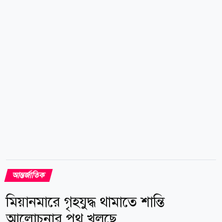
ইন্ডিয়া টুডের প্রতিবেদনে বলা হয়েছে, ক্ষমতায় আসার পর
প্রথম মন্ত্রিসভার বৈঠকেই আদালতের নির্দেশনা অনুযায়ী সব
ধর্মীয় উপাসনালয়ে শব্দদূষণবিষয়ক বিধি বাস্তবায়নের সিদ্ধান্ত
নেয় বিজেপি সরকার। এই বিধি অনুযায়ী, দিনে সর্বোচ্চ ৫৫
ডেসিবেল এবং রাতে সর্বোচ্চ ৪৫ ডেসিবেল মাত্রায় শব্দ ধারণের
অনুমতি রয়েছে। এই আইন...
আন্তর্জাতিক
মিয়ানমারে গৃহযুদ্ধ থামাতে শান্তি
আলোচনার পথ খুলছে