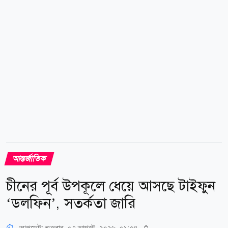
দ্বিপাক্ষিক সহযোগিতা আরও জোরদার করার প্রতিশ্রুতি
পুনর্ব্যক্ত করেছেন। এ সময় যোগাযোগ চালিয়ে যাওয়ার বিষয়ে
সম্মতও হন মোদি-নেতানিয়াহু। যুক্তরাষ্ট্র ও ইরানের মধ্যে
সাম্প্রতিক সামরিক সংঘাতের পর হরমুজ প্রণালিকে ঘিরে...
আন্তর্জাতিক
চীনের পূর্ব উপকূলে ধেয়ে আসছে টাইফুন
‘ডলফিন’, সতর্কতা জারি
আপডেট: শুক্রবার, ০৭ আগস্ট, ২০২৬, ০১:৫৪