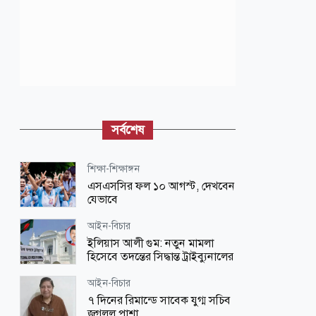
সর্বশেষ
শিক্ষা-শিক্ষাঙ্গন
এসএসসির ফল ১০ আগস্ট, দেখবেন
যেভাবে
আইন-বিচার
ইলিয়াস আলী গুম: নতুন মামলা
হিসেবে তদন্তের সিদ্ধান্ত ট্রাইব্যুনালের
আইন-বিচার
৭ দিনের রিমান্ডে সাবেক যুগ্ম সচিব
জগলুল পাশা