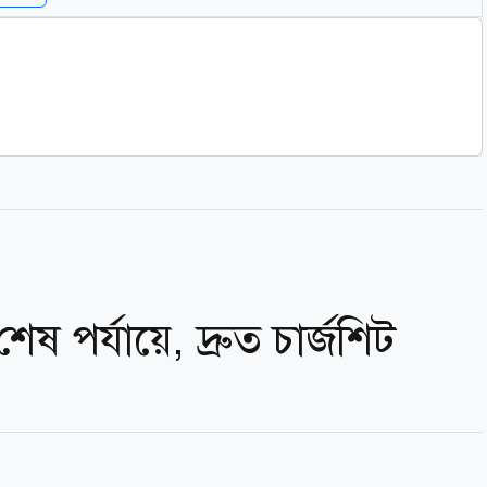
শেষ পর্যায়ে, দ্রুত চার্জশিট