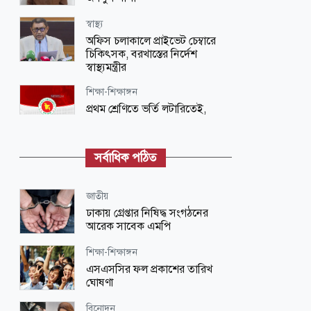
স্বাস্থ্য
অফিস চলাকালে প্রাইভেট চেম্বারে
চিকিৎসক, বরখাস্তের নির্দেশ
স্বাস্থ্যমন্ত্রীর
শিক্ষা-শিক্ষাঙ্গন
প্রথম শ্রেণিতে ভর্তি লটারিতেই,
দ্বিতীয় থেকে নবম শ্রেণিতে হবে
পরীক্ষা
সর্বাধিক পঠিত
স্বাস্থ্য
সরকারি-বেসরকারি সব হাসপাতাল-
ক্লিনিকের জন্য জরুরি নির্দেশনা
জাতীয়
ঢাকায় গ্রেপ্তার নিষিদ্ধ সংগঠনের
জাতীয়
আরেক সাবেক এমপি
৪ মন্ত্রণালয়-বিভাগে নতুন সচিব
নিয়োগ
শিক্ষা-শিক্ষাঙ্গন
এসএসসির ফল প্রকাশের তারিখ
জাতীয়
ঘোষণা
বিমানবন্দরে নিরাপত্তা জোরদারের
নির্দেশ
বিনোদন