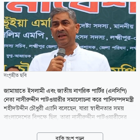
সংগৃহীত ছবি
জামায়াতে ইসলামী এবং জাতীয় নাগরিক পার্টির (এনসিপি)
নেতা নাসীরুদ্দীন পাটওয়ারীর সমালোচনা করে পানিসম্পদমন্ত্রী
শহীদউদ্দীন চৌধুরী এ্যানি বলেছেন, যারা স্বাধীনতার সময়
বাংলাদেশের বিপক্ষে ছিল, তারা নাসীরুদ্দীন পাটওয়ারীদের
মতো বেয়াদবদের সৃষ্টি করেছে। আজকে তারা এই বাংলাদেশে
বেয়াদব কণ্ঠ নাজিল করেছে। কেউ যদি বলে বাংলাদেশে
বাকি অংশ পড়ুন