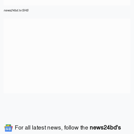
news24bd.tv/SHS
For all latest news, follow the
news24bd's