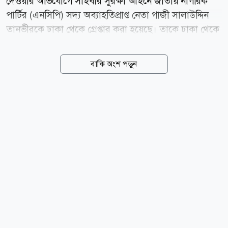
দেওয়ার অভিযোগে সাইবার সুরক্ষা আইনে জাতীয় নাগরিক
পার্টির (এনসিপি) সদ্য অব্যাহতিপ্রাপ্ত নেতা গাজী সালাউদ্দিন
তানভীরকে ঢাকা থেকে গ্রেপ্তার করা হয়েছে। তাকে ঢাকা থেকে
বগুড়ায় নেওয়া হচ্ছে। জানা যায়, সিলেটে এনসিপির পথসভায়
হামলার অভিযোগকে কেন্দ্র করে প্রধানমন্ত্রী তারেক রহমানকে
বাকি অংশ পড়ুন
নিয়ে আপত্তিকর ও মানহানিকর পোস্ট দেন এনসিপির যুগ্ম
সদস্য সচিব গাজী সালাউদ্দিন তানভীর। এ নিয়ে ব্যাপক
সমালোচনা হলে পরে তিনি ওই পোস্টটি মুছে ফেলেন এবং দুঃখ
প্রকাশ করেন। এই ঘটনায় তাকে দল থেকে অব্যাহতি দেওয়া
হয়। এর কয়েকদিন পরে বগুড়া সদর উপজেলা বিএনপির
সভাপতি মাফতুন আহমেদ খান রুবেল বাদী হয়ে গত ২ আগস্ট
গাজী সালাউদ্দিন তানভীরের বিরুদ্ধে সাইবার সুরক্ষা আইনে
মামলা করেন। বগুড়া সদর উপজেলা বিএনপির সভাপতি
মাফতুন আহমেদ খান রুবেল...