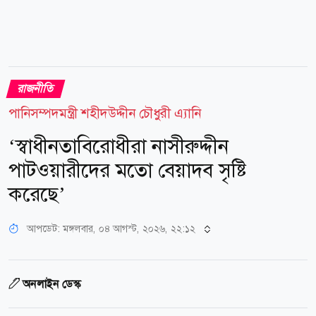
রাজনীতি
পানিসম্পদমন্ত্রী শহীদউদ্দীন চৌধুরী এ্যানি
‘স্বাধীনতাবিরোধীরা নাসীরুদ্দীন
পাটওয়ারীদের মতো বেয়াদব সৃষ্টি
করেছে’
আপডেট: মঙ্গলবার, ০৪ আগস্ট, ২০২৬, ২২:১২
অনলাইন ডেস্ক