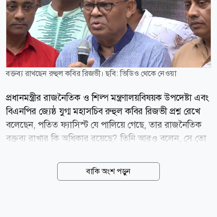
বক্তব্য রাখছেন রুহুল কবির রিজভী। ছবি: ভিডিও থেকে নেওয়া
প্রধানমন্ত্রীর রাজনৈতিক ও শিল্প মন্ত্রণালয়বিষয়ক উপদেষ্টা এবং
বিএনপির জ্যেষ্ঠ যুগ্ম মহাসচিব রুহুল কবির রিজভী প্রশ্ন রেখে
বলেছেন, পতিত ফ্যাসিস্ট যে পালিয়ে গেছে, তার রাজনৈতিক
বক্তব্য রাখার কি অধিকার রয়েছে? তিনি আরও বলেন, সে তো
পলাতক একজন দাগী আসামি, যার বিরুদ্ধে আদালতের রায়
রয়েছে ফাঁসি থেকে বিভিন্ন মেয়াদে। সে কি করে একটি
বাকি অংশ পড়ুন
ইন্টারন্যাশনাল সাংবাদিকদের ফোরামে বক্তব্য রাখতে পারে?
আজ বুধবার (৫ আগস্ট) রাজধানীর গুলশানে এক আলোকচিত্র
প্রদর্শনী ঘুরে দেখা শেষে গণমাধ্যমের সামনে তিনি এসব মন্তব্য