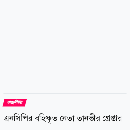
করেন। তিনি আরও বলেন, শেখ হাসিনার নিজের দেশের প্রতি
কোনো প্রেম ভালোবাসা তো দূরে থাক, গোটা জাতিকে লুন্ঠন
করে নিজের আত্মীয়স্বজনকে বিদেশে সুপ্রতিষ্ঠিত করাই ছিল
তার এজেন্ডা। এই এজেন্ডা থেকে তিনি সরে আসেননি, তাই
ইতিহাসের নিকৃষ্টতম ঘৃণ্য ফ্যাসিস্ট ছিলেন শেখ...
রাজনীতি
এনসিপির বহিষ্কৃত নেতা তানভীর গ্রেপ্তার