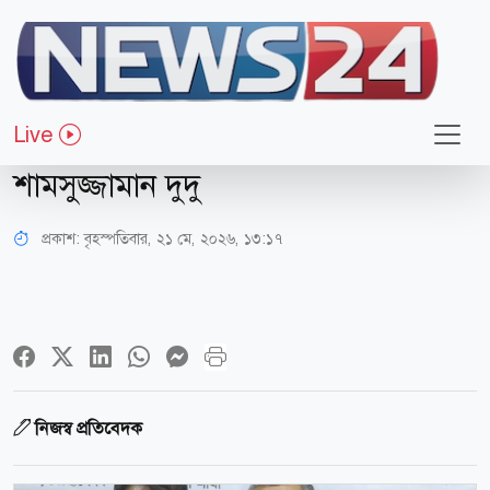
রাজনীতি
জামায়াত নানা অপকর্ম করে সরকারের
Live
ওপর চাপিয়ে দেয়ার চেষ্টা করছে:
শামসুজ্জামান দুদু
প্রকাশ:
বৃহস্পতিবার, ২১ মে, ২০২৬, ১৩:১৭
নিজস্ব প্রতিবেদক