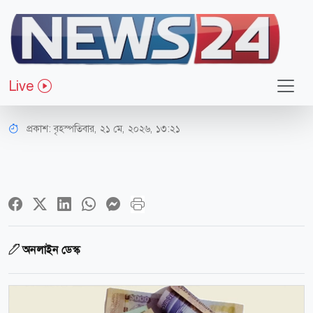
অর্থ-বাণিজ্য
নবম পে-স্কেল ঘিরে নতুন শঙ্কা, চাপে
Live
পড়তে পারেন বেসরকারি চাকরিজীবীরা
প্রকাশ:
বৃহস্পতিবার, ২১ মে, ২০২৬, ১৩:২১
অনলাইন ডেস্ক