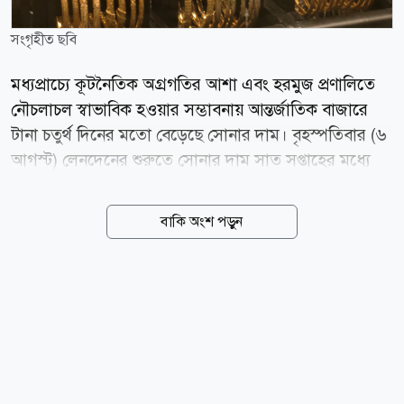
সংগৃহীত ছবি
মধ্যপ্রাচ্যে কূটনৈতিক অগ্রগতির আশা এবং হরমুজ প্রণালিতে
নৌচলাচল স্বাভাবিক হওয়ার সম্ভাবনায় আন্তর্জাতিক বাজারে
টানা চতুর্থ দিনের মতো বেড়েছে সোনার দাম। বৃহস্পতিবার (৬
আগস্ট) লেনদেনের শুরুতে সোনার দাম সাত সপ্তাহের মধ্যে
সর্বোচ্চ পর্যায়ে পৌঁছায়। স্পট মার্কেটে প্রতি আউন্স সোনার দাম
শূন্য দশমিক ৫ শতাংশ বেড়ে ৪ হাজার ২৬৫ দশমিক ২২
বাকি অংশ পড়ুন
ডলারে দাঁড়ায়। এর আগে দিনের শুরুতে ১৮ জুনের পর সর্বোচ্চ
দামে পৌঁছায় মূল্যবান এই ধাতু। বুধবারও স্বর্ণের দাম
ফেব্রুয়ারির পর সবচেয়ে বড় একদিনের উত্থান দেখেছিল।
বাজার বিশ্লেষকদের মতে, ইরান ও ওমানের মধ্যে সম্ভাব্য
একটি সমঝোতা এবং মধ্যপ্রাচ্যে চলমান উত্তেজনা কমার আশা
বিনিয়োগকারীদের আস্থা বাড়িয়েছে। এর ফলে তেলের দাম
নিম্নমুখী থাকার সম্ভাবনা তৈরি হয়েছে এবং কেন্দ্রীয়