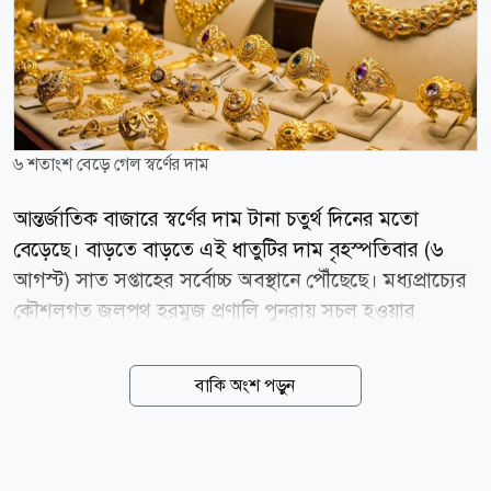
৬ শতাংশ বেড়ে গেল স্বর্ণের দাম
আন্তর্জাতিক বাজারে স্বর্ণের দাম টানা চতুর্থ দিনের মতো
বেড়েছে। বাড়তে বাড়তে এই ধাতুটির দাম বৃহস্পতিবার (৬
আগস্ট) সাত সপ্তাহের সর্বোচ্চ অবস্থানে পৌঁছেছে। মধ্যপ্রাচ্যের
কৌশলগত জলপথ হরমুজ প্রণালি পুনরায় সচল হওয়ার
সম্ভাবনা ঘিরে আশাবাদ তৈরি হওয়ায় মূল্যস্ফীতির চাপ এবং
যুক্তরাষ্ট্রে সুদের হার আরও বাড়ানোর আশঙ্কা কিছুটা কমেছে।
বাকি অংশ পড়ুন
এর ইতিবাচক প্রভাব পড়েছে স্বর্ণের বাজারে। বার্তা সংস্থা
রয়টার্সের তথ্য অনুযায়ী, বৃহস্পতিবার জিএমটি সময় সকাল
৮টা ৪৩ মিনিটে স্পট গোল্ডের দাম ০.৬ শতাংশ বেড়ে