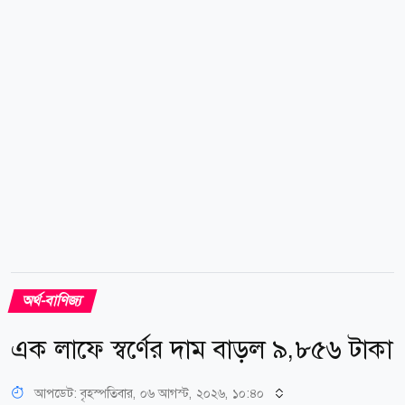
ব্যাংকগুলোর সুদের হার বাড়ানোর চাপও কমতে...
অর্থ-বাণিজ্য
এক লাফে স্বর্ণের দাম বাড়ল ৯,৮৫৬ টাকা
আপডেট: বৃহস্পতিবার, ০৬ আগস্ট, ২০২৬, ১০:৪০