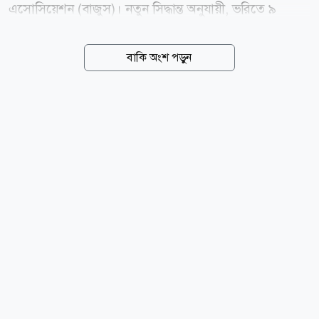
এসোসিয়েশন (বাজুস)। নতুন সিদ্ধান্ত অনুযায়ী, ভরিতে ৯
হাজার ৮৫৬ টাকা বাড়িয়ে ২২ ক্যারেটের এক ভরি স্বর্ণের দাম
২ লাখ ৩২ হাজার ৯৩০ টাকা নির্ধারণ করা হয়েছে, যা আজ
বাকি অংশ পড়ুন
বৃহস্পতিবার (৬ আগস্ট) সকাল ১০টা থেকেই কার্যকর হয়েছে।
বাজুস আজ সকালে এক বিজ্ঞপ্তিতে জানায়, স্থানীয় বাজারে
তেজাবি স্বর্ণের (পিওর গোল্ড) মূল্য বেড়েছে। ফলে সার্বিক
পরিস্থিতি বিবেচনায় ভ্যাটসহ স্বর্ণের নতুন দাম নির্ধারণ করা
হয়েছে। নতুন দাম অনুযায়ী, দেশের বাজারে ভ্যাটসহ প্রতি ভরি
(১১.৬৬৪ গ্রাম) ২২ ক্যারেটের স্বর্ণের দাম পড়বে ২ লাখ ৩২
হাজার ৯৩০ টাকা। এছাড়া ২১ ক্যারেটের প্রতি ভরি ২ লাখ ২২
হাজার ৪৯১ টাকা, ১৮ ক্যারেটের প্রতি ভরি ১...