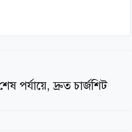
শেষ পর্যায়ে, দ্রুত চার্জশিট