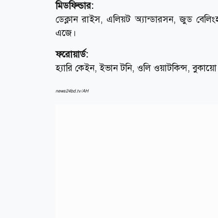
মিডফিল্ডার:
ডেক্লান রাইস, এলিয়ট অ্যান্ডারসন, জুড বেলিং
এজে।
ফরোয়ার্ড:
হ্যারি কেইন, ইভান টনি, ওলি ওয়াটকিন্স, বুকায়ো স
news24bd.tv/AH