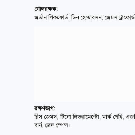
গোলরক্ষক:
জর্ডান পিকফোর্ড, ডিন হেন্ডারসন, জেমস ট্রাফোর্
রক্ষণভাগ:
রিস জেমস, টিনো লিভরামেন্টো, মার্ক গেহি, এজর
বার্ন, জেদ স্পেন্স।