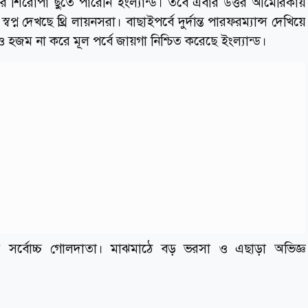
শিরোপা ছুঁতে পারেনি ইংল্যান্ড। তবে এবার উত্তর আমেরিকায়
প্ন দেখছে থ্রি লায়নসরা। বাছাইপর্বে দুর্দান্ত পারফরম্যান্স দেখিয়ে
জম না করে মূল পর্বে জায়গা নিশ্চিত করেছে ইংল্যান্ড।
লের সর্বোচ্চ গোলদাতা। মাঝমাঠে বড় ভরসা ও এছাড়া অভিজ্ঞ