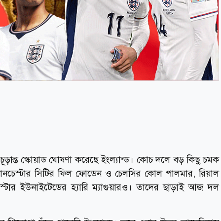
ূড়ান্ত স্কোয়াড ঘোষণা করেছে ইংল্যান্ড। কোচ দলে বড় কিছু চমক
্যানচেস্টার সিটির ফিল ফোডেন ও চেলসির কোল পালমার, রিয়াল
্যানচেস্টার ইউনাইটেডের হ্যারি ম্যাগুয়ারও। তাদের ছাড়াই আজ দল