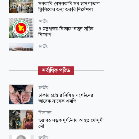
সরকারি-বেসরকারি সব হাসপাতাল-
ক্লিনিকের জন্য জরুরি নির্দেশনা
জাতীয়
৪ মন্ত্রণালয়-বিভাগে নতুন সচিব
নিয়োগ
জাতীয়
বিমানবন্দরে নিরাপত্তা জোরদারের
নির্দেশ
সর্বাধিক পঠিত
শিক্ষা-শিক্ষাঙ্গন
এসএসসির ফল প্রকাশের তারিখ
ঘোষণা
জাতীয়
ঢাকায় গ্রেপ্তার নিষিদ্ধ সংগঠনের
খেলাধুলা
আরেক সাবেক এমপি
সাকিবের বিরুদ্ধে তদন্ত শেষ পর্যায়ে,
দ্রুত চার্জশিট
বিনোদন
ভয়াবহ সড়ক দুর্ঘটনায় আহত মৌসুমী
আন্তর্জাতিক
মৌ
যুদ্ধের জন্য ব্যাপক প্রস্তুতি নিচ্ছে
ইরান
জাতীয়