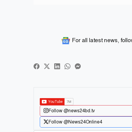
For all latest news, foll
Follow @news24bd.tv
Follow @News24Online4