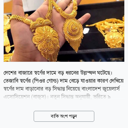
দেশের বাজারে স্বর্ণের দামে বড় ধরনের উল্লম্ফন ঘটেছে।
তেজাবি স্বর্ণের (পিওর গোল্ড) দাম বেড়ে যাওয়ার কারণ দেখিয়ে
স্বর্ণের দাম বাড়ানোর বড় সিদ্ধান্ত নিয়েছে বাংলাদেশ জুয়েলার্স
এসোসিয়েশন (বাজুস)। নতুন সিদ্ধান্ত অনুযায়ী, ভরিতে ৯
হাজার ৮৫৬ টাকা বাড়িয়ে ২২ ক্যারেটের এক ভরি স্বর্ণের দাম
২ লাখ ৩২ হাজার ৯৩০ টাকা নির্ধারণ করা হয়েছে, যা আজ
বাকি অংশ পড়ুন
বৃহস্পতিবার (৬ আগস্ট) সকাল ১০টা থেকেই কার্যকর হয়েছে।