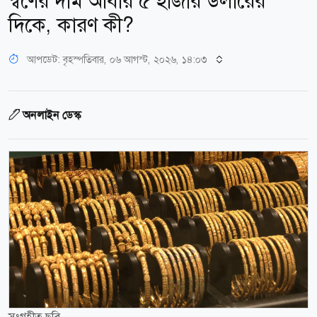
স্বর্ণের দাম আবার ৫ হাজার ডলারের
দিকে, কারণ কী?
আপডেট: বৃহস্পতিবার, ০৬ আগস্ট, ২০২৬, ১৪:০৩
অনলাইন ডেস্ক
সংগৃহীত ছবি