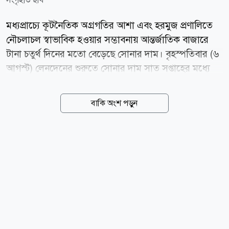
মধ্যপ্রাচ্যে কূটনৈতিক অগ্রগতির আশা এবং হরমুজ প্রণালিতে
নৌচলাচল স্বাভাবিক হওয়ার সম্ভাবনায় আন্তর্জাতিক বাজারে
টানা চতুর্থ দিনের মতো বেড়েছে সোনার দাম। বৃহস্পতিবার (৬
আগস্ট) লেনদেনের শুরুতে সোনার দাম সাত সপ্তাহের মধ্যে
সর্বোচ্চ পর্যায়ে পৌঁছায়। স্পট মার্কেটে প্রতি আউন্স সোনার দাম
শূন্য দশমিক ৫ শতাংশ বেড়ে ৪ হাজার ২৬৫ দশমিক ২২
বাকি অংশ পড়ুন
ডলারে দাঁড়ায়। এর আগে দিনের শুরুতে ১৮ জুনের পর সর্বোচ্চ
দামে পৌঁছায় মূল্যবান এই ধাতু। বুধবারও স্বর্ণের দাম
ফেব্রুয়ারির পর সবচেয়ে বড় একদিনের উত্থান দেখেছিল।
বাজার বিশ্লেষকদের মতে, ইরান ও ওমানের মধ্যে সম্ভাব্য
একটি সমঝোতা এবং মধ্যপ্রাচ্যে চলমান উত্তেজনা কমার আশা
বিনিয়োগকারীদের আস্থা বাড়িয়েছে। এর ফলে তেলের দাম
নিম্নমুখী থাকার সম্ভাবনা তৈরি হয়েছে এবং কেন্দ্রীয়
ব্যাংকগুলোর সুদের হার বাড়ানোর চাপও কমতে...