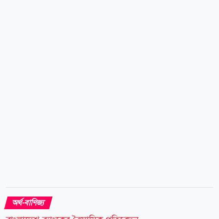
বাজুস আজ সকালে এক বিজ্ঞপ্তিতে জানায়, স্থানীয় বাজারে
তেজাবি স্বর্ণের (পিওর গোল্ড) মূল্য বেড়েছে। ফলে সার্বিক
পরিস্থিতি বিবেচনায় ভ্যাটসহ স্বর্ণের নতুন দাম নির্ধারণ করা
হয়েছে। নতুন দাম অনুযায়ী, দেশের বাজারে ভ্যাটসহ প্রতি ভরি
(১১.৬৬৪ গ্রাম) ২২ ক্যারেটের স্বর্ণের দাম পড়বে ২ লাখ ৩২
হাজার ৯৩০ টাকা। এছাড়া ২১ ক্যারেটের প্রতি ভরি ২ লাখ ২২
হাজার ৪৯১ টাকা, ১৮ ক্যারেটের প্রতি ভরি ১...
অর্থ-বাণিজ্য