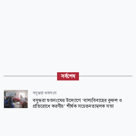
সর্বশেষ
বসুন্ধরা শুভসংঘ
বসুন্ধরা শুভসংঘের উদ্যোগে ‘বাল্যবিবাহের কুফল ও
প্রতিরোধে করণীয়’ শীর্ষক সচেতনতামূলক সভা
স্বাস্থ্য
হাম উপসর্গে আরো ৬ জনের মৃত্যু