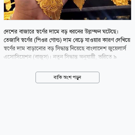
দেশের বাজারে স্বর্ণের দামে বড় ধরনের উল্লম্ফন ঘটেছে।
তেজাবি স্বর্ণের (পিওর গোল্ড) দাম বেড়ে যাওয়ার কারণ দেখিয়ে
স্বর্ণের দাম বাড়ানোর বড় সিদ্ধান্ত নিয়েছে বাংলাদেশ জুয়েলার্স
এসোসিয়েশন (বাজুস)। নতুন সিদ্ধান্ত অনুযায়ী, ভরিতে ৯
হাজার ৮৫৬ টাকা বাড়িয়ে ২২ ক্যারেটের এক ভরি স্বর্ণের দাম
২ লাখ ৩২ হাজার ৯৩০ টাকা নির্ধারণ করা হয়েছে, যা আজ
বাকি অংশ পড়ুন
বৃহস্পতিবার (৬ আগস্ট) সকাল ১০টা থেকেই কার্যকর হয়েছে।
বাজুস আজ সকালে এক বিজ্ঞপ্তিতে জানায়, স্থানীয় বাজারে
তেজাবি স্বর্ণের (পিওর গোল্ড) মূল্য বেড়েছে। ফলে সার্বিক
পরিস্থিতি বিবেচনায় ভ্যাটসহ স্বর্ণের নতুন দাম নির্ধারণ করা
হয়েছে। নতুন দাম অনুযায়ী, দেশের বাজারে ভ্যাটসহ প্রতি ভরি
(১১.৬৬৪ গ্রাম) ২২ ক্যারেটের স্বর্ণের দাম পড়বে ২ লাখ ৩২
হাজার ৯৩০ টাকা। এছাড়া ২১ ক্যারেটের প্রতি ভরি ২ লাখ ২২