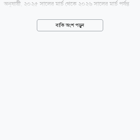
অনুযায়ী, ২০২৫ সালের মার্চ থেকে ২০২৬ সালের মার্চ পর্যন্ত
মার্কিন ডলারের বিপরীতে টাকার অবমূল্যায়ন হয়েছে মাত্র ০
দশমিক ৫৯ শতাংশ। এ সময়ে বাংলাদেশের চেয়ে সামান্য
বাকি অংশ পড়ুন
ভালো করেছে শুধু কম্বোডিয়ার মুদ্রা, যার অবমূল্যায়ন হয়েছে ০
দশমিক ৪৪ শতাংশ। তুলনীয় দেশগুলোর মধ্যে ভারতের রুপির
অবমূল্যায়ন হয়েছে ৮ দশমিক ৯৪ শতাংশ, শ্রীলঙ্কার রুপি ৫
দশমিক ১১ শতাংশ, ফিলিপাইনের পেসো ৩ দশমিক ৭০
শতাংশ এবং ইন্দোনেশিয়ার রুপিয়াহ ২ দশমিক ৬৭ শতাংশ
কমেছে। বিপরীতে চীনের ইউয়ান ৫ দশমিক ১৪ শতাংশ এবং
পাকিস্তানের রুপি ০ দশমিক ৩৯ শতাংশ শক্তিশালী হয়েছে।
বাংলাদেশ ব্যাংকের কর্মকর্তারা বলছেন, বাজারভিত্তিক বিনিময়
হার ব্যবস্থা চালু এবং...