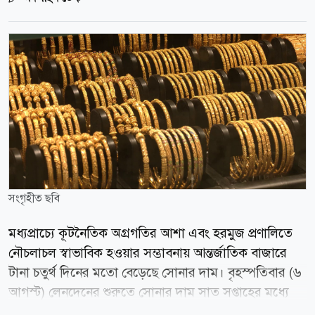
সংগৃহীত ছবি
মধ্যপ্রাচ্যে কূটনৈতিক অগ্রগতির আশা এবং হরমুজ প্রণালিতে
নৌচলাচল স্বাভাবিক হওয়ার সম্ভাবনায় আন্তর্জাতিক বাজারে
টানা চতুর্থ দিনের মতো বেড়েছে সোনার দাম। বৃহস্পতিবার (৬
আগস্ট) লেনদেনের শুরুতে সোনার দাম সাত সপ্তাহের মধ্যে
সর্বোচ্চ পর্যায়ে পৌঁছায়। স্পট মার্কেটে প্রতি আউন্স সোনার দাম