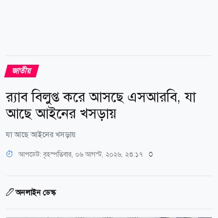
জাতীয়
র‌্যাব বিলুপ্ত করে আসছে এসআরবি, যা
আছে আইনের খসড়ায়
যা আছে আইনের খসড়ায়
আপডেট: বৃহস্পতিবার, ০৬ আগস্ট, ২০২৬, ২৩:১৭
অনলাইন ডেস্ক