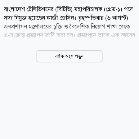
বাংলাদেশ টেলিভিশনের (বিটিভি) মহাপরিচালক (গ্রেড-১) পদে
সদ্য নিযুক্ত হয়েছেন কাজী জেসিন। বৃহস্পতিবার (৬ আগস্ট)
জনপ্রশাসন মন্ত্রণালয়ের চুক্তি ও বৈদেশিক নিয়োগ শাখা থেকে
এ-সংক্রান্ত প্রজ্ঞাপন জারি করা হয়। প্রজ্ঞাপনে তাকে এক বছরের
জন্য চুক্তিভিত্তিক নিয়োগ দিয়েছে সরকার। এতে বলা হয়,
বাংলাদেশ টেলিভিশন কর্তৃপক্ষ আইন, ২০০১-এর ধারা ১১(২)
বাকি অংশ পড়ুন
অনুযায়ী অন্য যেকোনো পেশা, ব্যবসা কিংবা সরকারি, আধা-
সরকারি বা বেসরকারি প্রতিষ্ঠান ও সংগঠনের সঙ্গে কর্ম-সম্পর্ক
পরিত্যাগের শর্তে যোগদানের তারিখ থেকে এক বছরের জন্য
বাংলাদেশ টেলিভিশনের মহাপরিচালক (গ্রেড-১) পদে কাজী
জেসিনকে চুক্তিভিত্তিক নিয়োগ দেওয়া হয়েছে। কে এই কাজী
জেসিন? কাজী জেসিনের জন্ম গাইবান্ধা জেলায়। শিক্ষাজীবনে
কাজী জেসিন রবার্ট কেনেডি কলেজ ও ইউনিভার্সিটি অব
কামব্রিয়া থেকে লিডারশিপ অ্যান্ড সাসটেইনেবিলিটি বিষয়ে...