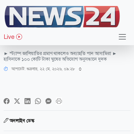
জাতীয়
আসিফ নজরুলের হস্তক্ষেপে সিমিনের
Live
রেহাই
► স্ট্যাম্প জালিয়াতির প্রমাণ থাকলেও অব্যাহতি পান আসামিরা ►
হাসিনাকে ১০০ কোটি টাকা ঘুষের অভিযোগ অনুসন্ধানে দুদক
আপডেট: শুক্রবার, ২২ মে, ২০২৬, ০৯:২৮
অনলাইন ডেস্ক