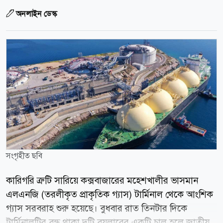
অনলাইন ডেস্ক
সংগৃহীত ছবি
কারিগরি ত্রুটি সারিয়ে কক্সবাজারের মহেশখালীর ভাসমান
এলএনজি (তরলীকৃত প্রাকৃতিক গ্যাস) টার্মিনাল থেকে আংশিক
গ্যাস সরবরাহ শুরু হয়েছে। বুধবার রাত তিনটার দিকে
টার্মিনালটির বন্ধ থাকা দুটি বয়লারের একটি চালু হলে জাতীয়