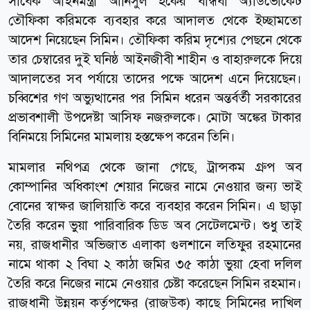
সাবেক আইনমন্ত্রী আনিসুল হকের বান্ধবী অ্যাডভোকেট
তৌফিকা করিমকে ব্যবহার করে আদালত থেকে ইচ্ছামতো
আদেশ নিয়েছেন সিমিন। তৌফিকা করিম দৃশ্যের পেছনে থেকে
তার চেম্বারের দুই ঘনিষ্ঠ আইনজীবী শাহীন ও বাহারুলকে দিয়ে
আদালতের সব পর্যায়ে তাদের পক্ষে আদেশ এনে দিয়েছেন।
চব্বিশের গণ অভ্যুত্থানের পর সিমিন ধরেন অন্তর্বর্তী সরকারের
প্রভাবশালী উপদেষ্টা আসিফ নজরুলকে। মোটা অঙ্কের টাকার
বিনিময়ে সিমিনের মামলায় হস্তক্ষেপ করেন তিনি।
মামলার নথিপত্র থেকে জানা গেছে, ট্রান্সকম গ্রুপ অব
কোম্পানির অধিকাংশ শেয়ার নিজের নামে নেওয়ার জন্য ভাই
বোনের স্বাক্ষর জালিয়াতি করে ব্যবহার করেন সিমিন। এ ছাড়া
তৈরি করেন ভুয়া পারিবারিক ডিড অব সেটেলমেন্ট। শুধু তাই
নয়, রাজধানীর অভিজাত এলাকা গুলশানে লতিফুর রহমানের
নামে থাকা ২ বিঘা ২ কাঠা জমির ৩৫ কাঠা ভুয়া হেবা দলিল
তৈরি করে নিজের নামে নেওয়ার চেষ্টা করেছেন সিমিন রহমান।
রাজধানী উন্নয়ন কর্তৃপক্ষের (রাজউক) কাছে সিমিনের দাখিল