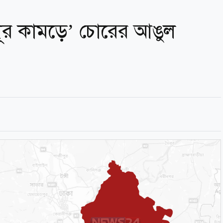
বধূর কামড়ে’ চোরের আঙুল