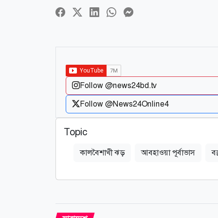
Follow @news24bd.tv
Follow @News24Online4
Topic
কালবৈশাখী ঝড়
আবহাওয়া পূর্বাভাস
বজ্