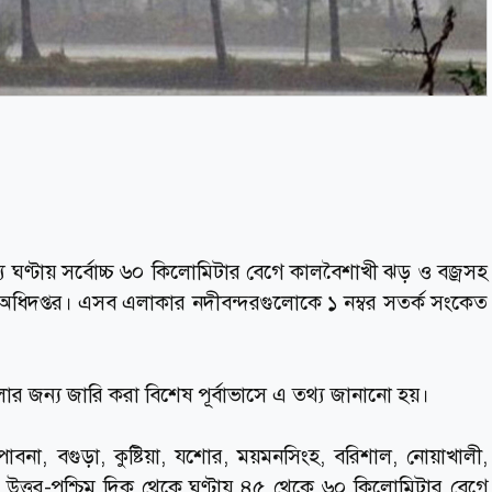
 ঘণ্টায় সর্বোচ্চ ৬০ কিলোমিটার বেগে কালবৈশাখী ঝড় ও বজ্রসহ
য়া অধিদপ্তর। এসব এলাকার নদীবন্দরগুলোকে ১ নম্বর সতর্ক সংকেত
ুলোর জন্য জারি করা বিশেষ পূর্বাভাসে এ তথ্য জানানো হয়।
াবনা, বগুড়া, কুষ্টিয়া, যশোর, ময়মনসিংহ, বরিশাল, নোয়াখালী,
বা উত্তর-পশ্চিম দিক থেকে ঘণ্টায় ৪৫ থেকে ৬০ কিলোমিটার বেগে