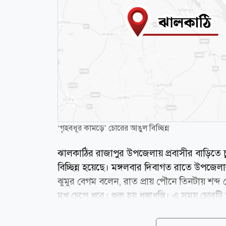
‘গৃহবধূর কামড়ে’ চোরের আঙুল বিচ্ছিন্ন
ঝালকাঠির রাজাপুর উপজেলায় প্রবাসীর বাড়িতে
বিচ্ছিন্ন হয়েছে। মঙ্গলবার দিবাগত রাতে উপজেল
ঝুমুর বেগম বলেন, রাত প্রায় পৌনে তিনটায় শব্
মুখ চেপে ধরে। শুরু হয় ধস্তাধস্তি। এ সময় চোর
আঙুলে কামড় দিই। এতে তার আঙুলের একটি অংশ ব
ঘরের দরজা খুলে বাইরে থাকা সহযোগীদের সঙ্গ