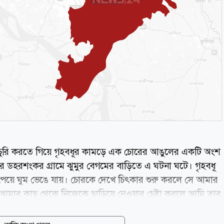
 চুরি করতে গিয়ে গৃহবধূর কামড়ে এক চোরের আঙুলের একটি অংশ
ার ডহরশংকর গ্রামে ঝুমুর বেগমের বাড়িতে এ ঘটনা ঘটে। গৃহবধূ
দ পেয়ে ঘুম ভেঙে যায়। চোরকে দেখে চিৎকার শুরু করলে সে আমার
টি আমার কাছ থেকে নিজেকে ছাড়িয়ে নেওয়ার চেষ্টা করলে আমি তার
িচ্ছিন্ন হয়ে যায়। আহত চোর আমার প্রাণনাশের হুমকি দিয়ে
ে পালিয়ে যায়। তবে পালানোর সময় ঘর থেকে দুটি মোবাইল ফোন