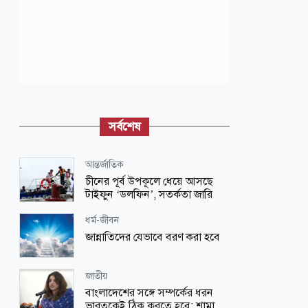
সর্বশেষ
আন্তর্জাতিক
চীনের পূর্ব উপকূলে ধেয়ে আসছে
টাইফুন ‘ডলফিন’, সতর্কতা জারি
ধর্ম-জীবন
জান্নাতিদের যেভাবে বরণ করা হবে
জাতীয়
বাংলাদেশের সঙ্গে সম্পর্কের ধরন
ভারতকেই ঠিক করতে হবে: শামা