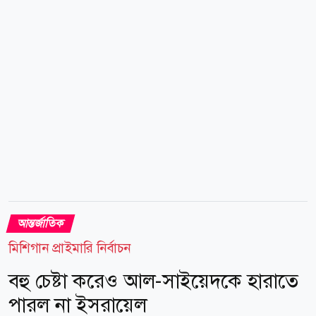
তার বক্তব্যের পর সম্প্রতি সামাজিক যোগাযোগমাধ্যম এক্স-এ
(সাবেক টুইটার) একটি পোস্টে দাবি করা হয়, ইসরায়েলের
সমালোচনা করলে যুক্তরাষ্ট্রের ভিসা দেওয়া হবে নাএমন মন্তব্য
করেছেন মার্কো রুবিও। এই পোস্টের...
আন্তর্জাতিক
মিশিগান প্রাইমারি নির্বাচন
বহু চেষ্টা করেও আল-সাইয়েদকে হারাতে
পারল না ইসরায়েল