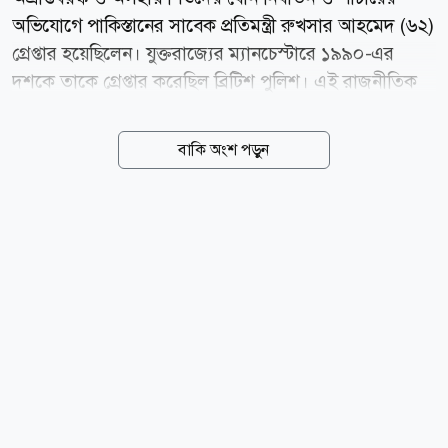
অভিযোগে পাকিস্তানের সাবেক প্রতিমন্ত্রী রুখসার আহমেদ (৬২)
গ্রেপ্তার হয়েছিলেন। যুক্তরাজ্যের ম্যানচেস্টারে ১৯৯০-এর
দশকে তাকে গ্রেপ্তার করেছিল ব্রিটিশ পুলিশ। এই রাজনীতিক
দেশটির ক্ষমতাসীন দল পাকিস্তান মুসলিম লীগ-নওয়াজের
(পিএমএল-এন) রাজনীতিতে জড়িত ছিলেন। তিনি পাকিস্তানের
বাকি অংশ পড়ুন
প্রধানমন্ত্রী শাহবাজ শরিফের দল থেকে গত সপ্তাহে আজাদ জম্মু
ও কাশ্মীরের আইনসভার সদস্য (এমপি) হিসেবে পুনঃনির্বাচিত
হয়েছেন। আজ বুধবার (৫ আগস্ট) ব্রিটিশ সংবাদমাধ্যম দ্য
গার্ডিয়ানের প্রকাশ করা প্রতিবেদনে এসব তথ্য উঠে এসেছে।
২০২৪ সালের জুলাই মাসে ম্যানচেস্টার বিমানবন্দর থেকে
গ্রুমিং গ্যাংয়ের অংশ হিসেবে শিশু ধর্ষণ ও মানব পাচারের
অভিযোগে তাকে গ্রেপ্তার করা হয়েছিল। বর্তমানে তিনি জামিনে
রয়েছেন। তদন্তকারীদের সূত্রে জানা...