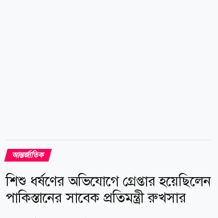
এখন পর্যন্ত কোনো ধরনের পরিবেশগত বা বড় ক্ষয়ক্ষতির খবর
পাওয়া যায়নি। ঘটনার প্রেক্ষাপটে ওই রুট দিয়ে চলাচলকারী
সব বাণিজ্যিক জাহাজকে অতিরিক্ত সতর্কতা অবলম্বন করতে
এবং যেকোনো সন্দেহজনক কার্যকলাপের মুখোমুখি হলে...
আন্তর্জাতিক
শিশু ধর্ষণের অভিযোগে গ্রেপ্তার হয়েছিলেন
পাকিস্তানের সাবেক প্রতিমন্ত্রী রুখসার