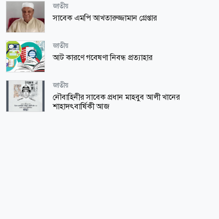
জাতীয়
সাবেক এমপি আখতারুজ্জামান গ্রেপ্তার
জাতীয়
আট কারণে গবেষণা নিবন্ধ প্রত্যাহার
জাতীয়
নৌবাহিনীর সাবেক প্রধান মাহবুব আলী খানের
শাহাদৎবার্ষিকী আজ
খেলাধুলা
বসুন্ধরায় আন্তর্জাতিক ক্রিকেট
অর্থ-বাণিজ্য
দক্ষিণ এশিয়ার স্থিতিশীল মুদ্রা টাকা
ধর্ম-জীবন
যে সাতটি অপরাধ মানুষের বিপদের কারণ
সর্বাধিক পঠিত