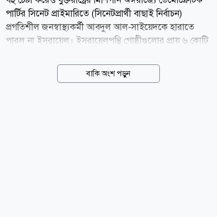
পার্টির সিনেট প্রাইমারিতে (সিনেটপ্রার্থী বাছাই নির্বাচন)
প্রগতিশীল জনস্বাস্থ্যকর্মী আবদুল আল-সাইয়েদকে হারাতে
পারল না ইসরায়েল। ইসরায়েলপন্থি গোষ্ঠীগুলোর প্রায় ৬ কোটি
ডলারেরও (৬০ মিলিয়ন) বেশি নির্বাচনি প্রচারণার খরচকে বুড়ো
আঙুল দেখিয়ে ঐতিহাসিক মনোনয়ন লাভ করেছেন আল-
বাকি অংশ পড়ুন
সাইয়েদ। বুধবার (০৫ আগস্ট) বিভিন্ন সংবাদমাধ্যমের
প্রতিবেদন থেকে এ তথ্য জানা গেছে। মঙ্গলবারের এ নির্বাচনি
ফলাফলকে যুক্তরাষ্ট্রের সবচেয়ে প্রভাবশালী ইসরায়েলপন্থি লবিং
গ্রুপ আমেরিকান ইসরায়েল পাবলিক অ্যাফেয়ার্স কমিটি বা
এআইপিএসির জন্য একটি বড় ধাক্কা হিসেবে দেখা হচ্ছে।
আবদুল আল-সাইয়েদকে হারাতে এ গোষ্ঠীই মূলত সামনে
থেকে নেতৃত্ব দিয়েছে এবং তার প্রতিদ্বন্দ্বী মার্কিন কংগ্রেস সদস্য
হেইলি স্টিভেন্সের পক্ষে ৩...