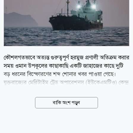
কৌশলগতভাবে অত্যন্ত গুরুত্বপূর্ণ হরমুজ প্রণালী অতিক্রম করার
সময় ওমান উপকূলের কাছাকাছি একটি জাহাজের কাছে দুটি
বড় ধরনের বিস্ফোরণের শব্দ শোনার খবর পাওয়া গেছে।
যুক্তরাজ্যের মেরিটাইম ট্রেড অপারেশনস (ইউকেএমটিও) কেন্দ্র
বৃহস্পতিবার ভোরে এই তথ্য নিশ্চিত করেছে। ইউকেএমটিও
জানিয়েছে, ওমানের কুমজার থেকে প্রায় ৯ নটিক্যাল মাইল
বাকি অংশ পড়ুন
(১৬.৭ কিলোমিটার) দক্ষিণ-পূর্বে এই ঘটনা ঘটে। ঘটনার একটি
বিলম্বিত প্রতিবেদন পাওয়ার পর তারা বিষয়টি খতিয়ে দেখছে।
তবে স্বস্তির বিষয় হলো, ট্যাংকারটির ক্যাপ্টেন শুধু বিস্ফোরণের
শব্দ পেলেও নাবিক ও জাহাজটি সম্পূর্ণ নিরাপদ রয়েছে এবং