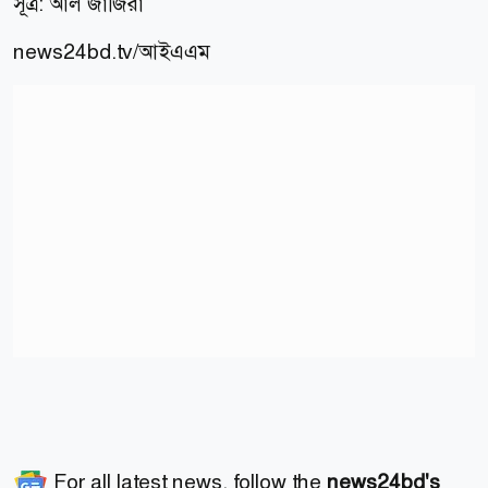
সূত্র: আল জাজিরা
news24bd.tv/
আইএএম
For all latest news, follow the
news24bd's