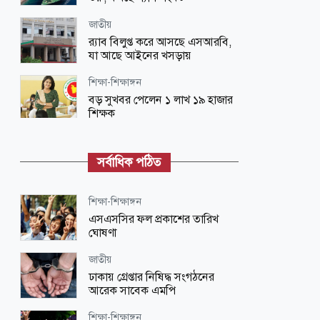
জাতীয়
র‌্যাব বিলুপ্ত করে আসছে এসআরবি,
যা আছে আইনের খসড়ায়
শিক্ষা-শিক্ষাঙ্গন
বড় সুখবর পেলেন ১ লাখ ১৯ হাজার
শিক্ষক
রাজধানী
ডিএমপির ১২ ঊর্ধ্বতন কর্মকর্তাকে
সর্বাধিক পঠিত
বদলি
জাতীয়
শিক্ষা-শিক্ষাঙ্গন
পাকিস্তান হাইকমিশনারের বাসভবনে
এসএসসির ফল প্রকাশের তারিখ
আগুন, সস্ত্রীক হাসপাতালে ভর্তি
ঘোষণা
আন্তর্জাতিক
জাতীয়
ট্রাম্পের শুল্কনীতি বাতিল,
ঢাকায় গ্রেপ্তার নিষিদ্ধ সংগঠনের
আমদানিকারকদের ১০০ বিলিয়ন ডলার
আরেক সাবেক এমপি
ফেরত
শিক্ষা-শিক্ষাঙ্গন