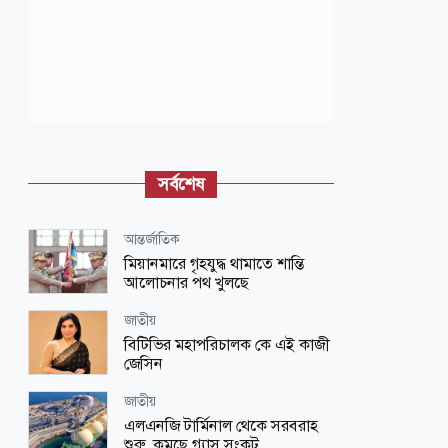
সর্বশেষ
আন্তর্জাতিক
মিয়ানমারে গৃহযুদ্ধ থামাতে শান্তি
আলোচনার পথ খুলছে
জাতীয়
বিটিভির মহাপরিচালক কে এই কাজী
জেসিন
জাতীয়
এলএনজি টার্মিনাল থেকে সরবরাহ
শুরু, কমছে গ্যাস সংকট