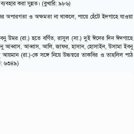
ব্যবহার করা সুন্নত। (বুখারি: ৯৮৬)
ের অপারগতা ও অক্ষমতা না থাকলে, পায়ে হেঁটে ইদগাহে যাওয়া
বনু উমর (রা.) হতে বর্ণিত, রাসুল (সা.) দুই ঈদের দিন ঈদগাহে
নু আব্বাস, আব্বাস, আলি, জাফর, হাসান, হোসাইন, উসামা ইবনু
 আয়মান (রা.)-কে সঙ্গে নিয়ে উচ্চস্বরে তাকবির ও তাহলিল পাঠ
ি: ৬৩৪৯)