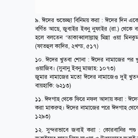
৯. ঈদের শুভেচ্ছা বিনিময় করা : ঈদের দিন একে 
বর্ণিত আছে, জুবাইর ইবনু নুফাইর (রা.) থেকে ব
হলে বলতেন ‘তাকাব্বালাল্লাহু মিন্না ওয়া 
(ফাতহুল কাদির, ২খন্ড, ৫১৭)
১০. ঈদের খুতবা শোনা : ঈদের নামাজের পর খুত
ওয়াজিব। (সুনানু ইবনু মাজাহ: ১০৭৩)
জুমার নামাজের মতো ঈদের নামাজেও দুই খুতবা 
বায়হাকি: ৬২১৩)
১১. ঈদগাহ থেকে ফিরে নফল আদায় করা : ঈদে
করা মাকরুহ। ঈদের নামাজের পরে ঈদগাহ থেকে 
১২৯৩)
১২. সুন্দরভাবে জবাই করা : কোরবানির পশু জ