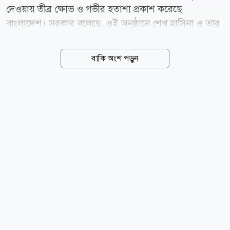
দেওয়ায় তীব্র ক্ষোভ ও গভীর হতাশা প্রকাশ করেছে
বাংলাদেশ। সরকার বলেছে, ওই অনুষ্ঠানে শেখ হাসিনা ও তার
সহযোগীরা বাংলাদেশ রাষ্ট্র ও জনগণের বিরুদ্ধে বিদ্বেষমূলক
বক্তব্য দিয়েছেন। আজ বুধবার (৫ আগস্ট) পররাষ্ট্র মন্ত্রণালয়ের
বাকি অংশ পড়ুন
এক সংবাদ বিজ্ঞপ্তিতে এক্ষোভ প্রকাশ করা হয়। বিজ্ঞপ্তিতে বলা
হয়, এ ধরনের আয়োজনের সম্ভাব্য নেতিবাচক প্রভাব সম্পর্কে
আগে থেকেই ভারত সরকারকে অবহিত করা হয়েছিল।
দ্বিপক্ষীয় সম্পর্ক পুনর্গঠনের প্রচেষ্টার ওপর এর বিরূপ প্রভাব
পড়তে পারেএমন উদ্বেগ জানানো হলেও অনুষ্ঠানটি অনুষ্ঠিত
হতে দেওয়া হয়েছে, যা বাংলাদেশ গভীর দুঃখের সঙ্গে লক্ষ্য
করেছে। বিজ্ঞপ্তিতে বলা হয়, জুলাই বিপ্লবের দ্বিতীয় বার্ষিকী
পালনের দিনে ভারতের মাটিতে শেখ হাসিনার...