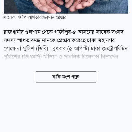
সাবেক এমপি আখতারুজ্জামান গ্রেপ্তার
রাজধানীর গুলশান থেকে গাজীপুর-৫ আসনের সাবেক সংসদ
সদস্য আখতারুজ্জামানকে গ্রেপ্তার করেছে ঢাকা মহানগর
গোয়েন্দা পুলিশ (ডিবি)। বুধবার (৫ আগস্ট) ঢাকা মেট্রোপলিটন
পুলিশের (ডিএমপি) মিডিয়া ও পাবলিক রিলেশন্স বিভাগের
অতিরিক্ত উপ-পুলিশ কমিশনার নিয়াজ মেহেদী এ তথ্য নিশ্চিত
করেছেন। ডিএমপির ডিবি সূত্রে জানা যায়, রাতে রাজধানীর
বাকি অংশ পড়ুন
গুলশান এলাকার একটি বাসায় অভিযান চালিয়ে তাকে গ্রেপ্তার
করা হয়। তিনি নিষিদ্ধ ঘোষিত সংগঠনের কর্মকাণ্ডে সম্পৃক্ত
থাকার অভিযোগে গ্রেপ্তার হন। তার বিরুদ্ধে হত্যাসহ একাধিক
মামলা রয়েছে। তার বিরুদ্ধে পরবর্তী প্রয়োজনীয় আইনি ব্যবস্থা
গ্রহণ প্রক্রিয়াধীন। news24bd.tv/MR