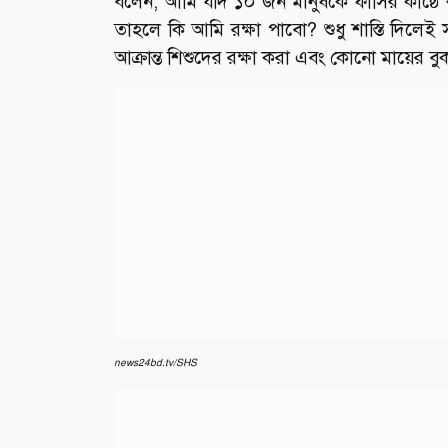
বলেন, আমি যদি ১০ জন মানুষকে ফাঁসির কাষ্ঠে ঝ
তাহলে কি আমি রক্ষা পাবো? শুধু শাস্তি দিলেই
আক্রান্ত শিশুদের রক্ষা করা এবং কোনো মায়ের বুক
news24bd.tv/SHS