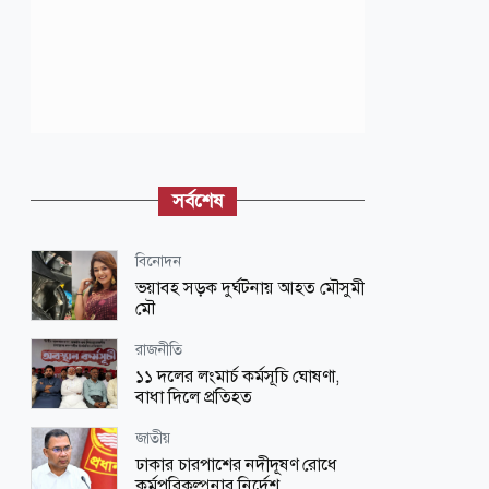
সর্বশেষ
বিনোদন
ভয়াবহ সড়ক দুর্ঘটনায় আহত মৌসুমী
মৌ
রাজনীতি
১১ দলের লংমার্চ কর্মসূচি ঘোষণা,
বাধা দিলে প্রতিহত
জাতীয়
ঢাকার চারপাশের নদীদূষণ রোধে
কর্মপরিকল্পনার নির্দেশ