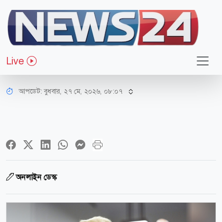
আন্তর্জাতিক
মার্কিন গণমাধ্যম ও ডেমোক্র্যাটরা পাগল
Live
হয়ে গেছে: ট্রাম্প
আপডেট: বুধবার, ২৭ মে, ২০২৬, ০৮:০৭
অনলাইন ডেস্ক