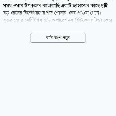
সময় ওমান উপকূলের কাছাকাছি একটি জাহাজের কাছে দুটি
বড় ধরনের বিস্ফোরণের শব্দ শোনার খবর পাওয়া গেছে।
যুক্তরাজ্যের মেরিটাইম ট্রেড অপারেশনস (ইউকেএমটিও) কেন্দ্র
বৃহস্পতিবার ভোরে এই তথ্য নিশ্চিত করেছে। ইউকেএমটিও
জানিয়েছে, ওমানের কুমজার থেকে প্রায় ৯ নটিক্যাল মাইল
বাকি অংশ পড়ুন
(১৬.৭ কিলোমিটার) দক্ষিণ-পূর্বে এই ঘটনা ঘটে। ঘটনার একটি
বিলম্বিত প্রতিবেদন পাওয়ার পর তারা বিষয়টি খতিয়ে দেখছে।
তবে স্বস্তির বিষয় হলো, ট্যাংকারটির ক্যাপ্টেন শুধু বিস্ফোরণের
শব্দ পেলেও নাবিক ও জাহাজটি সম্পূর্ণ নিরাপদ রয়েছে এবং
এখন পর্যন্ত কোনো ধরনের পরিবেশগত বা বড় ক্ষয়ক্ষতির খবর
পাওয়া যায়নি। ঘটনার প্রেক্ষাপটে ওই রুট দিয়ে চলাচলকারী
সব বাণিজ্যিক জাহাজকে অতিরিক্ত সতর্কতা অবলম্বন করতে
এবং যেকোনো সন্দেহজনক কার্যকলাপের মুখোমুখি হলে...