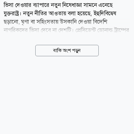
ভিসা দেওয়ার ব্যাপারে নতুন নিষেধাজ্ঞা সামনে এনেছে
যুক্তরাষ্ট্র। নতুন নীতির আওতায় বলা হয়েছে, ইহুদিবিদ্বেষ
ছড়ানো, ঘৃণা বা সহিংসতায় উসকানি দেওয়া বিদেশি
নাগরিকদের ভিসা দেবে না দেশটি। প্রেসিডেন্ট ডোনাল্ড ট্রাম্পের
প্রশাসন ইহুদি সম্প্রদায়ের নিরাপত্তা জোরদারে নতুন এই কঠোর
ভিসানীতির ঘোষণা দিয়েছে। মার্কিন পররাষ্ট্রমন্ত্রী মার্কো রুবিও
বাকি অংশ পড়ুন
এ ঘোষণা দিয়ে বলেন, ট্রাম্প প্রশাসন ইহুদি সম্প্রদায়ের
নিরাপত্তার প্রশ্নে কোনো ধরনের আপস করবে না। এক ভিডিও
বার্তায় রুবিও বলেন, যারা ইহুদিবিদ্বেষ ছড়ায় বা সহিংসতাকে
উৎসাহিত করে, তাদের জন্য যুক্তরাষ্ট্রের দরজা বন্ধ থাকবে।
তার বক্তব্যের পর সম্প্রতি সামাজিক যোগাযোগমাধ্যম এক্স-এ
(সাবেক টুইটার) একটি পোস্টে দাবি করা হয়, ইসরায়েলের
সমালোচনা করলে যুক্তরাষ্ট্রের ভিসা দেওয়া হবে নাএমন মন্তব্য
করেছেন মার্কো রুবিও। এই পোস্টের...