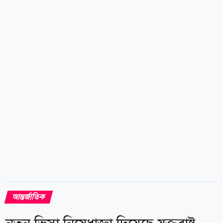
ও কাশ্মীরের আইনসভার সদস্য (এমপি) হিসেবে পুনঃনির্বাচিত
হয়েছেন। আজ বুধবার (৫ আগস্ট) ব্রিটিশ সংবাদমাধ্যম দ্য
গার্ডিয়ানের প্রকাশ করা প্রতিবেদনে এসব তথ্য উঠে এসেছে।
২০২৪ সালের জুলাই মাসে ম্যানচেস্টার বিমানবন্দর থেকে
গ্রুমিং গ্যাংয়ের অংশ হিসেবে শিশু ধর্ষণ ও মানব পাচারের
অভিযোগে তাকে গ্রেপ্তার করা হয়েছিল। বর্তমানে তিনি জামিনে
রয়েছেন। তদন্তকারীদের সূত্রে জানা...
আন্তর্জাতিক