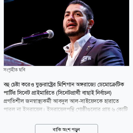
সংগৃহীত ছবি
বহু চেষ্টা করেও যুক্তরাষ্ট্রের মিশিগান অঙ্গরাজ্যে ডেমোক্রেটিক
পার্টির সিনেট প্রাইমারিতে (সিনেটপ্রার্থী বাছাই নির্বাচন)
প্রগতিশীল জনস্বাস্থ্যকর্মী আবদুল আল-সাইয়েদকে হারাতে
পারল না ইসরায়েল। ইসরায়েলপন্থি গোষ্ঠীগুলোর প্রায় ৬ কোটি
ডলারেরও (৬০ মিলিয়ন) বেশি নির্বাচনি প্রচারণার খরচকে বুড়ো
আঙুল দেখিয়ে ঐতিহাসিক মনোনয়ন লাভ করেছেন আল-
বাকি অংশ পড়ুন