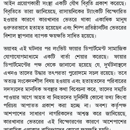
আইন প্রয়োগকারী সংস্থা একটি যৌথ বিবৃতি প্রকাশ করেছে।
বিবৃতিতে তারা জানিয়েছে, রাসায়নিকের ট্যাংকটি বিস্ফোরিত
হওয়ার কারণে কারখানার ভেতরে থাকা একাধিক মানুষ
গুরুতরভাবে হতাহত হয়েছেন এবং শিল্প প্রতিষ্ঠানটির ভেতরের
বিশাল স্থাপনার ব্যাপক ক্ষয়ক্ষতি সাধিত হয়েছে।
ভয়াবহ এই ঘটনার পর লংভিউ ফায়ার ডিপার্টমেন্ট সামাজিক
যোগাযোগমাধ্যমে একটি বার্তা শেয়ার করেছে। ফায়ার
ডিপার্টমেন্টের পক্ষ থেকে জানানো হয়েছে যে, দুর্ঘটনাস্থলে
এখনও তাদের উদ্ধার তৎপরতা পুরোদমে সচল রয়েছে। তবে
অত্যন্ত সংবেদনশীল বিষয় হওয়ায় এবং হতাহতদের পরিবারের
সদস্যদের মানসিক অবস্থার কথা বিবেচনা করে, তাদের সম্মতি
পাওয়ার আগে আহত বা নিহতদের সুনির্দিষ্ট কোনো তথ্য কিংবা
পরিচয় আপাতত প্রকাশ করা হচ্ছে না। অবশ্য কর্তৃপক্ষ
আশপাশের সাধারণ নাগরিকদের আশ্বস্ত করে জানিয়েছে,
কারখানার ভেতরের এই বিস্ফোরণের কারণে আশেপাশের
আবাসিক এলাকার বাসিন্দাদের কোনো ক্ষয়ক্ষতি হয়নি।