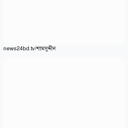
news24bd.tv/শামসুদ্দীন