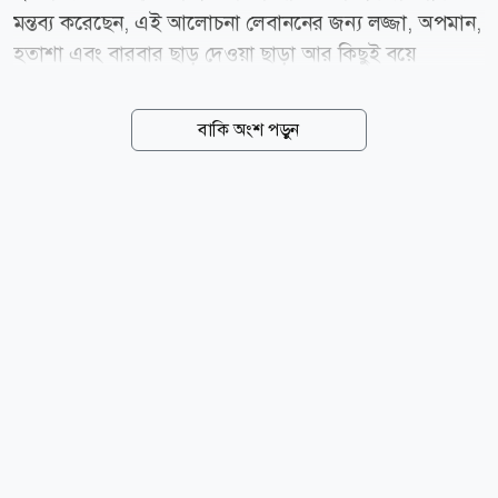
মন্তব্য করেছেন, এই আলোচনা লেবাননের জন্য লজ্জা, অপমান,
হতাশা এবং বারবার ছাড় দেওয়া ছাড়া আর কিছুই বয়ে
আনেনি। তিনি দেশটির কর্মকর্তাদের মার্কিন যুক্তরাষ্ট্রের বিপক্ষে
শক্ত অবস্থান নেওয়ার আহ্বান জানান। বালবেকে আয়োজিত
বাকি অংশ পড়ুন
একটি আরবাইন স্মরণানুষ্ঠানে বক্তব্য দেওয়ার সময় কাসেম
উল্লেখ করেন, লেবাননের বিরুদ্ধে চলমান ইসরায়েলি আগ্রাসন
থামাতে ইরান ও মার্কিন যুক্তরাষ্ট্রের মধ্যকার যুদ্ধবিরতি
সমঝোতা স্মারকটিই ছিল সবচেয়ে গুরুত্বপূর্ণ ও নির্ণায়ক বিষয়।
তিনি জোর দিয়ে বলেন, ওই সমঝোতা স্মারকটি স্বাক্ষরিত না
হলে বর্তমান এই যুদ্ধবিরতি পরিস্থিতি কখনোই অর্জন করা সম্ভব
হতো না। তিনি আরও বলেন, এই আলোচনার মাধ্যমে
ইসরায়েল রাজনৈতিকভাবে ফায়দা লুটলেও...