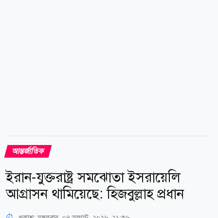
অস্বীকার করেন। তিনি বলেন, আমি যদি কখনো পদত্যাগ করার
সিদ্ধান্ত নিই, তবে আমি নিজেই তা ঘোষণা করব। কিন্তু আমি
পদত্যাগ করব না, এবং আমি আমার অবস্থানে অটল...
আন্তর্জাতিক
ইরান-যুক্তরাষ্ট্র সমঝোতা ইসরায়েলি
আগ্রাসন থামিয়েছে: হিজবুল্লাহ প্রধান
প্রকাশ:
মঙ্গলবার, ০৪ আগস্ট, ২০২৬, ২১:৩৬