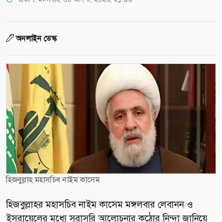
অনলাইন ডেস্ক
হিজবুল্লাহ মহাসচিব নাইম কাসেম
হিজবুল্লাহর মহাসচিব নাইম কাসেম মঙ্গলবার লেবানন ও
ইসরায়েলের মধ্যে সরাসরি আলোচনার কঠোর নিন্দা জানিয়ে