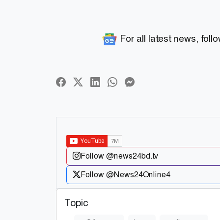
For all latest news, foll
Follow @news24bd.tv
Follow @News24Online4
Topic