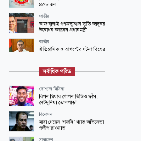
৪৫৮ জন
জাতীয়
আজ জুলাই গণঅভ্যুত্থান স্মৃতি জাদুঘর
উদ্বোধন করবেন প্রধানমন্ত্রী
জাতীয়
ঐতিহাসিক ৫ আগস্টের ঘটনা বিশ্বের
ইতিহাসেও নজিরবিহীন: প্রধানমন্ত্রী
জাতীয়
সর্বাধিক পঠিত
জুলাই গণঅভ্যুত্থান দিবসের কর্মসূচি
সোশ্যাল মিডিয়া
জাতীয়
রিপন মিয়ার গোপন ভিডিও ফাঁস,
জুলাই গণঅভ্যুত্থানের চেতনায় বৈষম্যহীন
নেটদুনিয়া তোলপাড়!
দেশ গড়ার আহ্বান ভারপ্রাপ্ত রাষ্ট্রপতির
বিনোদন
জাতীয়
মারা গেছেন ‘গজনি’ খ্যাত অভিনেতা
আজ ঐতিহাসিক ৫ আগস্ট, গণঅভ্যুত্থানে
প্রদীপ রাওয়াত
নতুন বাংলাদেশ
সারাদেশ