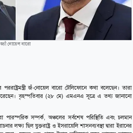
্রী জ্যাঁ নোয়েল বারো
্সের পররাষ্ট্রমন্ত্রী জঁ-নোয়েল বারো টেলিফোনে কথা বলেছেন। তারা
করেছেন। বৃহস্পতিবার (২৮ মে) এমএনএ সূত্রে এ তথ্য জানানো
 পারস্পরিক সম্পর্ক, অঞ্চলের সর্বশেষ পরিস্থিতি এবং চলমান
লক্ষ্য ছিল যুক্তরাষ্ট্র ও ইসরায়েলি শাসনব্যবস্থা দ্বারা ইরানের