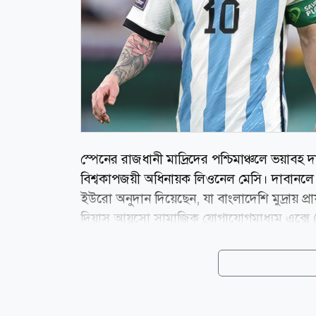
স্পেনের রাজধানী মাদ্রিদের পশ্চিমাঞ্চলে ভয়াবহ 
বিশ্বকাপজয়ী অধিনায়ক লিওনেল মেসি। দাবানলে ক্ষত
ইউরো অনুদান দিয়েছেন, যা বাংলাদেশি মুদ্রায় প্র
দিয়াস আয়ুসো সামাজিক যোগাযোগমাধ্যম এক্সে (স
দেওয়া এক পোস্টে তিনি লেখেন, সিয়েরা ওয়েস্তে
দিয়েছেন। তার প্রতি আমি কৃতজ্ঞ। আশা করি, খুব
তাকে তার প্রাপ্য সম্মান জানাবে। গত কয়েক সপ্তাহে
বনাঞ্চল,...