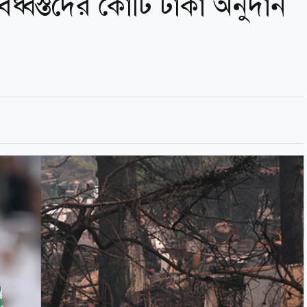
িধ্বস্তদের কোটি টাকা অনুদান