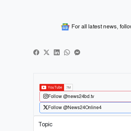
For all latest news, foll
Follow @news24bd.tv
Follow @News24Online4
Topic