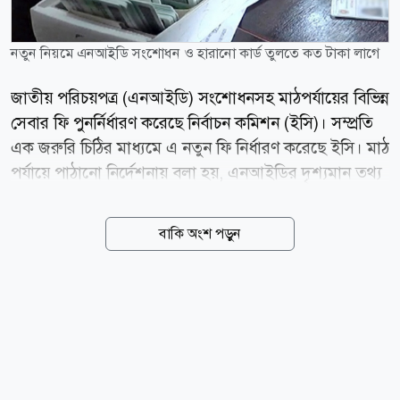
নতুন নিয়মে এনআইডি সংশোধন ও হারানো কার্ড তুলতে কত টাকা লাগে
জাতীয় পরিচয়পত্র (এনআইডি) সংশোধনসহ মাঠপর্যায়ের বিভিন্ন
সেবার ফি পুনর্নির্ধারণ করেছে নির্বাচন কমিশন (ইসি)। সম্প্রতি
এক জরুরি চিঠির মাধ্যমে এ নতুন ফি নির্ধারণ করেছে ইসি। মাঠ
পর্যায়ে পাঠানো নির্দেশনায় বলা হয়, এনআইডির দৃশ্যমান তথ্য
সংশোধনের ক্ষেত্রে প্রথমবার আবেদন করলে ভ্যাটসহ লাগবে
২৩০ টাকা। একই তথ্য দ্বিতীয়বার সংশোধনের আবেদনের
বাকি অংশ পড়ুন
ক্ষেত্রে গুণতে হবে ভ্যাটসহ ৩৪৫ টাকা এবং পরবর্তী যে
কোনোবার আবেদনের জন্য ভ্যাটসহ ৪৬০ টাকা ফি দিতে হবে।
অন্যদিকে এনআইডির অভ্যন্তরীণ তথ্য-উপাত্ত সংশোধনের
ক্ষেত্রে প্রথমবার আবেদনে ভ্যাটসহ ১১৫ টাকা, দ্বিতীয়বার
আবেদনে ভ্যাটসহ ২৩০ টাকা এবং পরবর্তী যেকোনো
আবেদনের জন্য ভ্যাটসহ ৩৪৫ টাকা নির্ধারণ করা হয়েছে।
আরও পড়ুন এনআইডিতে নাম, বয়স, জন্মতারিখ সংশোধনে