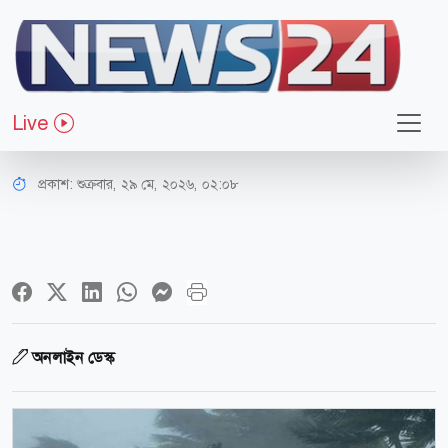
জাতীয়
সকাল ৯টার মধ্যে যেসব জেলায় ৬০ কিমি
Live
বেগে ঝড়ের আভাস
প্রকাশ:
শুক্রবার, ২৯ মে, ২০২৬, ০২:০৮
অনলাইন ডেস্ক