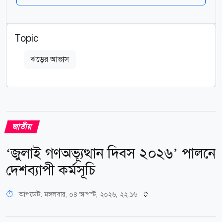
Topic
ঝড়ের আভাস
জাতীয়
‘জুলাই গণঅভ্যূত্থান দিবস ২০২৬’ পালনে
দেশব্যাপী কর্মসূচি
আপডেট: মঙ্গলবার, ০৪ আগস্ট, ২০২৬, ২২:১৬