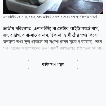
এনআইডিতে নাম, বয়স, জন্মতারিখ সংশোধনে যেসব কাগজপত্র লাগে
জাতীয় পরিচয়পত্র (এনআইডি) বা ভোটার আইডি কার্ডে নাম,
জন্মতারিখ, বাবা-মায়ের নাম, ঠিকানা, স্বামী-স্ত্রীর তথ্য কিংবা
অন্যান্য তথ্য ভুল থাকলে তা সংশোধনের সুযোগ রয়েছে। তবে
সব ধরনের সংশোধনের জন্য একই কাগজপত্র প্রয়োজন হয় না।
যে তথ্য সংশোধন করতে চান, তার পক্ষে প্রমাণ হিসেবে সংশ্লিষ্ট
সরকারি কাগজপত্র জমা দিতে হবে। নাম সংশোধনে
বাকি অংশ পড়ুন
প্রয়োজনীয় কাগজপত্র নামের বানান বা আংশিক সংশোধনের
জন্য সাধারণত প্রয়োজন হয় এসএসসি/জেএসসি/পিএসসি
সনদ (যা প্রযোজ্য) অনলাইন জন্ম নিবন্ধন পাসপোর্ট (যদি
থাকে) ড্রাইভিং লাইসেন্স (যদি থাকে) সন্তানের জন্মসনদ বা
শিক্ষাসনদ (যদি থাকে) কাবিননামা বা বিবাহ সনদ স্বামী বা স্ত্রীর
এনআইডি সম্পূর্ণ নাম পরিবর্তনের ক্ষেত্রে এসব কাগজপত্রের