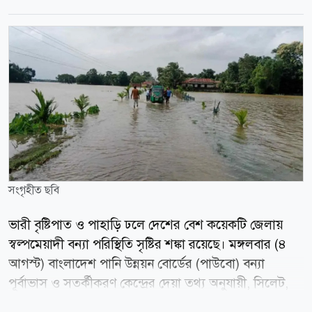
সংগৃহীত ছবি
ভারী বৃষ্টিপাত ও পাহাড়ি ঢলে দেশের বেশ কয়েকটি জেলায়
স্বল্পমেয়াদী বন্যা পরিস্থিতি সৃষ্টির শঙ্কা রয়েছে। মঙ্গলবার (৪
আগস্ট) বাংলাদেশ পানি উন্নয়ন বোর্ডের (পাউবো) বন্যা
পূর্বাভাস ও সতর্কীকরণ কেন্দ্রের দেয়া তথ্য অনুযায়ী, সিলেট,
সুনামগঞ্জ, লালমনিরহাট, নীলফামারী, রংপুর, কুড়িগ্রাম,