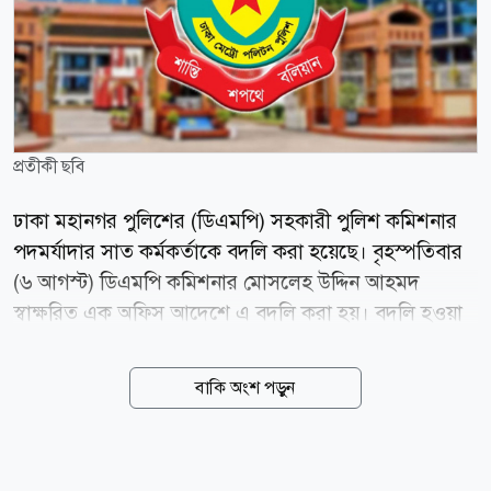
প্রতীকী ছবি
ঢাকা মহানগর পুলিশের (ডিএমপি) সহকারী পুলিশ কমিশনার
পদমর্যাদার সাত কর্মকর্তাকে বদলি করা হয়েছে। বৃহস্পতিবার
(৬ আগস্ট) ডিএমপি কমিশনার মোসলেহ উদ্দিন আহমদ
স্বাক্ষরিত এক অফিস আদেশে এ বদলি করা হয়। বদলি হওয়া
কর্মকর্তারা হলেন- পরিবহন বিভাগের মুশফিকুর রহমান
তুষারকে চকবাজার জোনে, ট্রাফিক-পল্লবী জোনের তানিয়া
বাকি অংশ পড়ুন
সুলতানাকে উইমেন সাপোর্ট অ্যান্ড ইনভেস্টিগেশন বিভাগে,
প্রকিউরমেন্ট বিভাগের শেখ সুরাইয়া ঊর্মিকে পিওএম-পশ্চিমে,
চকবাজার জোনের মো. মাহফুজার রহমানকে বঙ্গভবন-