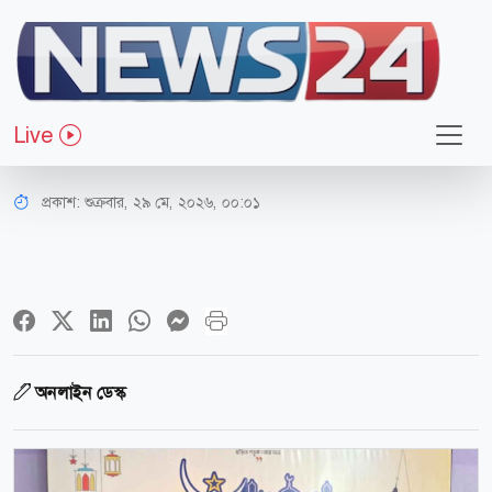
রাজধানী
এতিম ও দুস্থ শিশুদের সঙ্গে ঈদ উদযাপন
Live
করলেন ডিসি ফরিদা খানম
প্রকাশ:
শুক্রবার, ২৯ মে, ২০২৬, ০০:০১
অনলাইন ডেস্ক