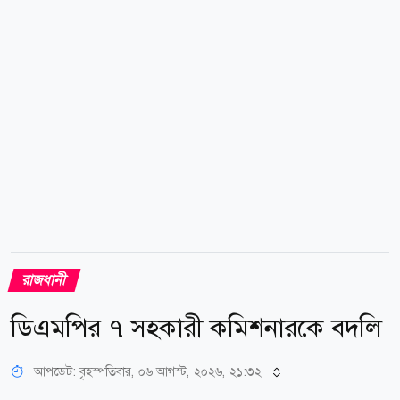
যায়নি। খবর পাওয়ার সঙ্গে সঙ্গেই ওসি সোহরাব আল
হোসাইনের নির্দেশে খিলক্ষেত থানা...
রাজধানী
ডিএমপির ৭ সহকারী কমিশনারকে বদলি
আপডেট: বৃহস্পতিবার, ০৬ আগস্ট, ২০২৬, ২১:৩২