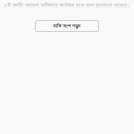
এই বদলি আদেশ অবিলম্বে কার্যকর হবে বলে জানানো হয়েছে।
আজ বৃহস্পতিবার (৬ আগস্ট) ডিএমপি কমিশনার মোসলেহ
উদ্দিন আহমদ স্বাক্ষরিত এক অফিস আদেশে এই পদায়ন করা
বাকি অংশ পড়ুন
হয়। বদলিকৃত কর্মকর্তাদের তালিকা ও নতুন দায়িত্ব অনুযায়ী-
ট্রাফিক মিরপুর বিভাগের পল্লবী জোনের সহকারী কমিশনার
তানিয়া সুলতানাকে উইমেন সাপোর্ট অ্যান্ড ইনভেস্টিগেশন
বিভাগে বদলি করা হয়েছে। লজিস্টিকস বিভাগের প্রকিউরমেন্ট
শাখার সহকারী কমিশনার শেখ সুরাইয়া উর্মিকে পিওএম-পশ্চিম
বিভাগে দায়িত্ব দেওয়া হয়েছে। লালবাগ বিভাগের চকবাজার
জোনের সহকারী কমিশনার মো. মাহফুজার রহমানকে
প্রটেকশন বিভাগের বঙ্গভবন-নিরাপত্তা-১ শাখায় পদায়ন করা
হয়েছে। ওয়েলফেয়ার ও...