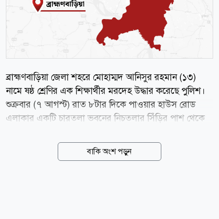
ব্রাহ্মণবাড়িয়া জেলা শহরে মোহাম্মদ আনিসুর রহমান (১৩)
নামে ষষ্ঠ শ্রেণির এক শিক্ষার্থীর মরদেহ উদ্ধার করেছে পুলিশ।
শুক্রবার (৭ আগস্ট) রাত ৮টার দিকে পাওয়ার হাউস রোড
এলাকার একটি চারতলা ভবনের নিচতলার সিঁড়ির পাশ থেকে
মরদেহটি উদ্ধার করা হয়। নিহত আনিসুর রহমান নবীনগর
উপজেলার লক্ষ্মীপুর সাতঘরহাটি গ্রামের আলকাছ মিয়া ও
বাকি অংশ পড়ুন
জাহানারা বেগমের ছেলে। তাদের গ্রামের বাড়ি নবীনগরে
হলেও কয়েক মাস ধরে জেলা শহরের পাওয়ার হাউস রোডের
ওই ভবনের চতুর্থ তলায় ভাড়া থাকছিল পরিবারটি। আনিসুর
কৃষ্ণনগর উচ্চ বিদ্যালয়ের ষষ্ঠ শ্রেণির শিক্ষার্থী ছিল। পুলিশ
জানায়, জমিজমা সংক্রান্ত বিরোধের জেরে কয়েক মাস আগে