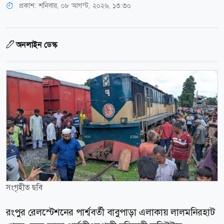
প্রকাশ:
শনিবার, ০৮ আগস্ট, ২০২৬, ১৩:৩০
অনলাইন ডেস্ক
সংগৃহীত ছবি
রংপুর রেলস্টেশনের পার্শ্ববর্তী বাবুপাড়া এলাকায় লালমনিরহাট