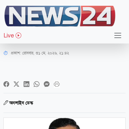
সারাদেশ
হানিফ পরিবহনের চেয়ারম্যান কফিল
Live
উদ্দিন আর নেই
প্রকাশ:
রোববার, ৩১ মে, ২০২৬, ২১:৪২
অনলাইন ডেস্ক