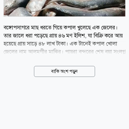
বঙ্গোপসাগরে মাছ ধরতে গিয়ে কপাল খুলেছে এক জেলের।
তার জালে ধরা পড়েছে প্রায় ৪৬ মণ ইলিশ, যা বিক্রি করে আয়
হয়েছে প্রায় সাড়ে ৪৮ লাখ টাকা। এক টানেই কপাল খোলা
জেলের নাম আলমগীর মাঝির। পায়রা বন্দরের শেষ বয়া সংলগ্ন
গভীর সাগরে ঘটনাটি ঘটেছে। এফবি জুনায়েদ নামের ট্রলার
নিয়ে ১৬ জন জেলেসহ সাগরে জাল ফেলার পর এক টানেই
বাকি অংশ পড়ুন
উঠে আসে ২ হাজার ২শটি ইলিশ, যার মোট ওজন ৪৬ মণ।
গত শুক্রবার বিকেলে মহিপুর মৎস্য আহরণ কেন্দ্রের মনোয়ারা
ফিস আড়তে এসব মাছ বিক্রির জন্য আনা হলে কৌতুহলী
স্থানীয় বাসিন্দা ও পাইকারদের উপচে পড়া ভিড় জমে। খোলা
নিলামের মাধ্যমে ২৪ মণ বড় সাইজের ইলিশ ২৭ লাখ ৬০
হাজার টাকা এবং ২২ মণ মাঝারি সাইজের ইলিশ ২০ লাখ
৯০হাজার টাকায় বিক্রি হয়। এফবি জুনায়েদ ট্রলারের মাঝি