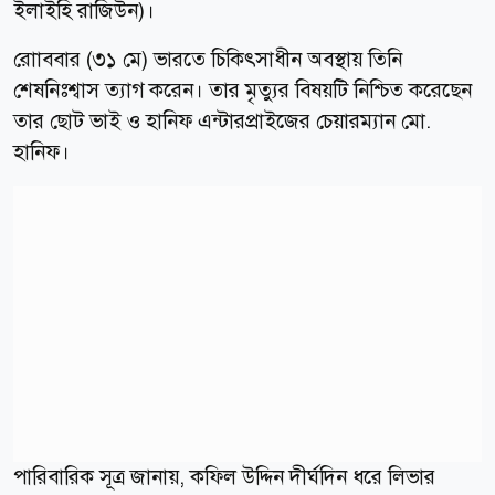
ইলাইহি রাজিউন)।
রোাববার (৩১ মে) ভারতে চিকিৎসাধীন অবস্থায় তিনি
শেষনিঃশ্বাস ত্যাগ করেন। তার মৃত্যুর বিষয়টি নিশ্চিত করেছেন
তার ছোট ভাই ও হানিফ এন্টারপ্রাইজের চেয়ারম্যান মো.
হানিফ।
পারিবারিক সূত্র জানায়, কফিল উদ্দিন দীর্ঘদিন ধরে লিভার