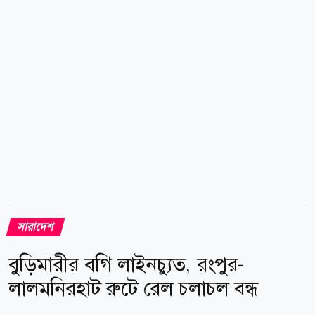
আনিসুরের এক চাচা খুন হন। ওই হত্যা মামলায় আনিসুরের
বাবা আলকাছ মিয়া আসামি হওয়ার পর পরিবারের সদস্যরা
জেলা শহরে ভাড়া বাসায় বসবাস করছিলেন। শুক্রবার রাতে
ভবনের নিচতলার সিঁড়ির পাশে...
সারাদেশ
বুড়িমারীর বগি লাইনচ্যুত, রংপুর-
লালমনিরহাট রুটে রেল চলাচল বন্ধ