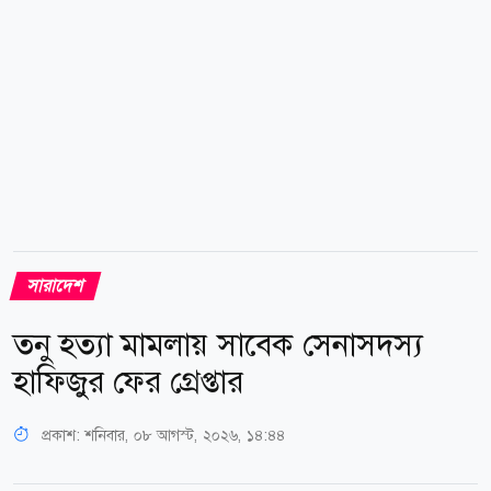
আলমগীর বলেন, গত বৃহস্পতিবার ১৬ জন জেলেকে নিয়ে
পায়রা বন্দরের শেষ বয়া এলাকায় জাল ফেলি। একবার টান
দেয়ার পরই ২হাজার ২শ...
সারাদেশ
তনু হত্যা মামলায় সাবেক সেনাসদস্য
হাফিজুর ফের গ্রেপ্তা‌র
প্রকাশ:
শনিবার, ০৮ আগস্ট, ২০২৬, ১৪:৪৪