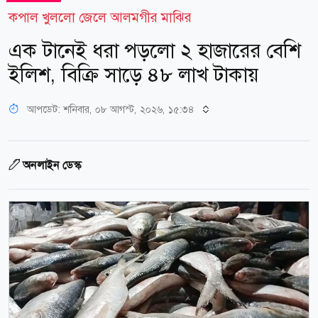
কপাল খুললো জেলে আলমগীর মাঝির
এক টানেই ধরা পড়লো ২ হাজারের বেশি
ইলিশ, বিক্রি সাড়ে ৪৮ লাখ টাকায়
আপডেট: শনিবার, ০৮ আগস্ট, ২০২৬, ১৫:৩৪
অনলাইন ডেস্ক