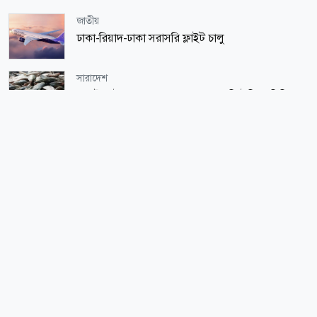
জাতীয়
ঢাকা-রিয়াদ-ঢাকা সরাসরি ফ্লাইট চালু
সারাদেশ
এক টানেই ধরা পড়লো ২ হাজারের বেশি ইলিশ, বিক্রি
সাড়ে ৪৮ লাখ টাকায়
জাতীয়
জ্বালানি সংকট মোকাবিলায় সরকার সর্বোচ্চ চেষ্টা চালিয়ে
যাচ্ছে: প্রধানমন্ত্রী
বিজ্ঞান ও প্রযুক্তি
বিদ্যুৎ বিল কমাতে এসি-ফ্রিজ ব্যবহারে যেসব ভুল
করবেন না
সারাদেশ
তনু হত্যা মামলায় সাবেক সেনাসদস্য হাফিজুর ফের
গ্রেপ্তা‌র
আইন-বিচার