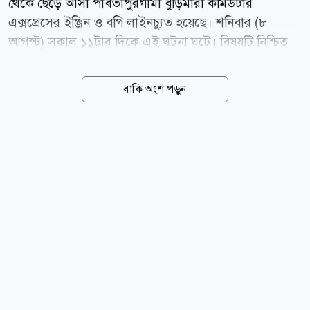
থেকে ছেড়ে আসা পার্বতীপুরগামী বুড়িমারী কমিউটার
এক্সপ্রেসের ইঞ্জিন ও বগি লাইনচ্যুত হয়েছে। শনিবার (৮
আগস্ট) সকাল ১১টার দিকে এই ঘটনা ঘটে। বিষয়টি নিশ্চিত
করেন রংপুর রেলস্টেশনের সুপার মামুন মিয়া। ট্রেনটি
লাইনচ্যুত হওয়ায় শতাধিক যাত্রী চরম ভোগান্তিতে পড়েছে।
বাকি অংশ পড়ুন
স্টেশন সুপার জানান, ট্রেনটি পার্বতীপুর যাচ্ছিল। স্টেশনের
কাছে বাবুপাড়া এলাকায় ট্রেনের ইঞ্জিন ও বগির দুটি চাকা
লাইনচ্যুত হয়। ইঞ্জিন উদ্ধারে কাজ চলছে। তিনি আরও জানান,
ট্রেনটি ৩ নম্বর লাইনে থাকায় অন্য লাইন ক্লিয়ার ছিল। ফলে
অন্যান্য ট্রেন চলাচল স্বাভাবাবিক রয়েছে। news24bd.tv/
এমএ