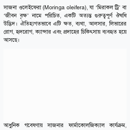
সাজনা ওলেইফেরা (Moringa oleifera), যা ‘মিরাকল ট্রি’ বা
‘জীবন বৃক্ষ’ নামে পরিচিত, একটি অত্যন্ত গুরুত্বপূর্ণ ঔষধি
উদ্ভিদ। ঐতিহ্যগতভাবে এটি ক্ষত, ব্যথা, আলসার, লিভারের
রোগ, হৃদরোগ, ক্যান্সার এবং প্রদাহের চিকিৎসায় ব্যবহৃত হয়ে
আসছে।
আধুনিক গবেষণায় সাজনার ফার্মাকোলজিক্যাল কার্যক্রম,