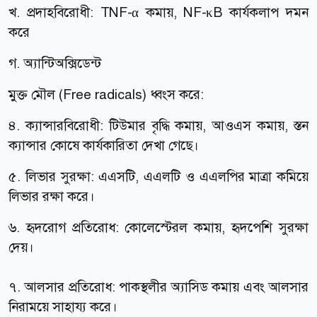
খ. প্রদাহবিরোধী: TNF-α কমায়, NF-κB কার্যকলাপ দমন
করে
গ. অ্যান্টিঅক্সিডেন্ট
মুক্ত মৌল (Free radicals) ধ্বংস করে:
৪. ক্যান্সারবিরোধী: টিউমার বৃদ্ধি কমায়, আওএস কমায়, স্তন
ক্যান্সার কোষে কার্যকারিতা দেখা গেছে।
৫. লিভার সুরক্ষা: এএসটি, এএলটি ও এএলপির মাত্রা কমিয়ে
লিভার রক্ষা করে।
৬. হৃদরোগ প্রতিরোধ: কোলেস্টেরল কমায়, হৃদপেশি সুরক্ষা
দেয়।
৭. আলসার প্রতিরোধ: পাকস্থলীর অ্যাসিড কমায় এবং আলসার
নিরাময়ে সাহায্য করে।