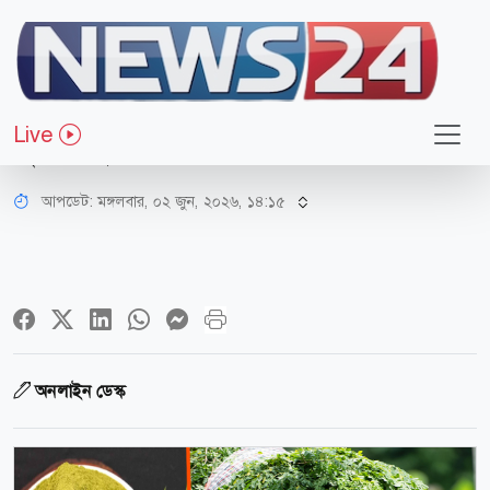
স্বাস্থ্য
জীবন বৃক্ষ ‘সাজনা’ — এক মহৌষধ ও
Live
সুপার ফুড
আপডেট: মঙ্গলবার, ০২ জুন, ২০২৬, ১৪:১৫
অনলাইন ডেস্ক