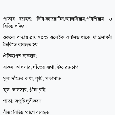
পাতায় রয়েছে: বিটা-ক্যারোটিন,ক্যালসিয়াম,পটাশিয়াম ও
বিভিন্ন খনিজ।
শুকনো পাতায় প্রায় ৭০% ওলেইক অ্যাসিড থাকে, যা প্রসাধনী
তৈরিতে ব্যবহৃত হয়।
ঐতিহ্যগত ব্যবহার:
বাকল: আলসার, দাঁতের ব্যথা, উচ্চ রক্তচাপ
মূল: দাঁতের ব্যথা, কৃমি, পক্ষাঘাত
ফুল: আলসার, প্লীহা বৃদ্ধি
পাতা: অপুষ্টি দূরীকরণ
বীজ: বিভিন্ন রোগে ব্যবহৃত