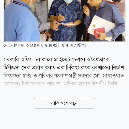
মো. সাখাওয়াত হোসেন, স্বাস্থ্যমন্ত্রী। ছবি: সংগৃহীত।
সরকারি অফিস চলাকালে প্রাইভেট চেম্বারে অবৈধভাবে
চিকিৎসা সেবা প্রদান করায় এক চিকিৎসককে বরখাস্তের নির্দেশ
দিয়েছেন স্বাস্থ্য ও পরিবার কল্যাণ মন্ত্রী সরদার মো. সাখাওয়াত
হোসেন। চিকিৎসকের নাম ডা. মঈনুল হাসান চিশতী। তিনি
নরসিংদী বেলাবো উপজেলা স্বাস্থ্য কমপ্লেক্সের জুনিয়র
কনসালটেন্ট পদে কর্মরত আছেন। আজ বৃহস্পতিবার (৬
বাকি অংশ পড়ুন
আগস্ট) দুপুরে রাজধানীর পুরান ঢাকার ইংলিশ রোডস্থ পপুলার
ডায়াগনস্টিক সেন্টারে আকস্মিক পরিদর্শনে গিয়ে সেবারত
অবস্থায় এই চিকিৎসককে হাতেনাতে ধরেন স্বাস্থ্যমন্ত্রী। পরে