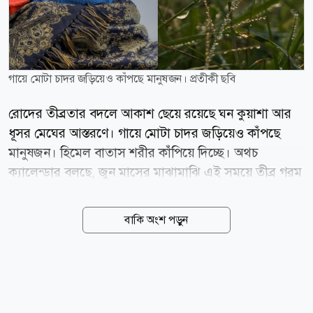
গায়ে মোটা চাদর জড়িয়েও কাঁপছে মানুষজন। প্রতীকী ছবি
রোদের তীব্রতার বদলে আকাশ ছেয়ে রয়েছে ঘন কুয়াশা আর
ধূসর মেঘের আস্তরণে। গায়ে মোটা চাদর জড়িয়েও কাঁপছে
মানুষজন। হিমেল বাতাস শরীর কাঁপিয়ে দিচ্ছে। অথচ
ক্যালেন্ডার বলছে, জুন মাসের মাঝামাঝি এই সময়ে তীব্র গরম
থাকার কথা। কিন্তু রোদের উত্তাপ বা গরমের হাঁসফাঁস নেই
কোথাও। দিন যত গড়াচ্ছে, ঠাণ্ডা ততই বাড়ছে। মাঠের সবুজ
বাকি অংশ পড়ুন
ঘাস ঢেকে যাচ্ছে সাদা বরফে। ক্ষেতে থাকা গম আর ভুট্টা নুয়ে
পড়ছে বরফের ভারে। কৃষকদের চোখেমুখে গভীর দুশ্চিন্তা। জুন
পেরিয়ে জুলাই এলো, তুষারপাত কমার নামই নেই। আগস্ট
পড়তে না পড়তেই দেখা দিল চরম খাদ্যসংকট। বাজারে
খাবারের চড়া দাম, চারদিকে আতঙ্ক। সবার মনে একটাই