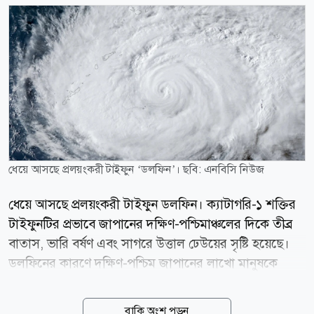
ধেয়ে আসছে প্রলয়ংকরী টাইফুন ‌‘ডলফিন’। ছবি: এনবিসি নিউজ
ধেয়ে আসছে প্রলয়ংকরী টাইফুন ডলফিন। ক্যাটাগরি-১ শক্তির
টাইফুনটির প্রভাবে জাপানের দক্ষিণ-পশ্চিমাঞ্চলের দিকে তীব্র
বাতাস, ভারি বর্ষণ এবং সাগরে উত্তাল ঢেউয়ের সৃষ্টি হয়েছে।
ডলফিনের কারণে দক্ষিণ-পশ্চিম জাপানের লাখো মানুষকে
নিরাপদ স্থানে সরে যাওয়ার নির্দেশ দেওয়া হয়েছে। প্রবল
বাতাস, ভারি বৃষ্টি ও উঁচু ঢেউয়ের আশঙ্কায় শুক্রবার ৫০০টিরও
বাকি অংশ পড়ুন