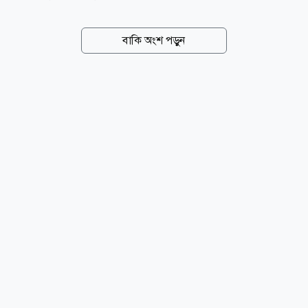
জানানো হয়েছে। চীনের জেনারেল অ্যাডমিনিস্ট্রেশন অব
কাস্টমস (জিএসি) জানায়, গত জুলাই মাসে দেশটির রপ্তানি
বাকি অংশ পড়ুন
আগের বছরের একই সময়ের তুলনায় ২৩ দশমিক ৯ শতাংশ
বেড়েছে। একই সময়ে আমদানি বেড়েছে ২৭ দশমিক ৫
শতাংশ। তবে এই প্রবৃদ্ধি জুন মাসের ৩৬ শতাংশ বৃদ্ধির তুলনায়
কিছুটা কম। সূত্র: রয়টার্স news24bd.tv/NS