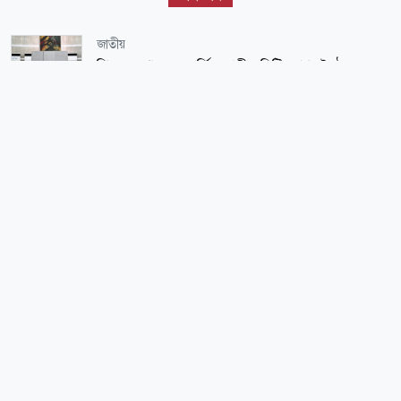
জাতীয়
শিল্প মন্ত্রণালয় সম্পর্কিত স্থায়ী কমিটির প্রথম বৈঠক
অনুষ্ঠিত
সারাদেশ
চুরি করতে গিয়ে ‘গৃহবধূর কামড়ে’ চোরের আঙুল বিচ্ছিন্ন
সারাদেশ
চট্টগ্রামে ভারী বৃষ্টিতে ক্ষতিগ্রস্ত সড়ক দ্রুত সংস্কারের
নির্দেশ মেয়রের
জাতীয়
রাতেই ১০ জেলায় তাণ্ডব চালাবে প্রচণ্ড ঝড়, সতর্কতা জারি
জাতীয়
বিটিভির নতুন মহাপরিচালক কাজী জেসিন