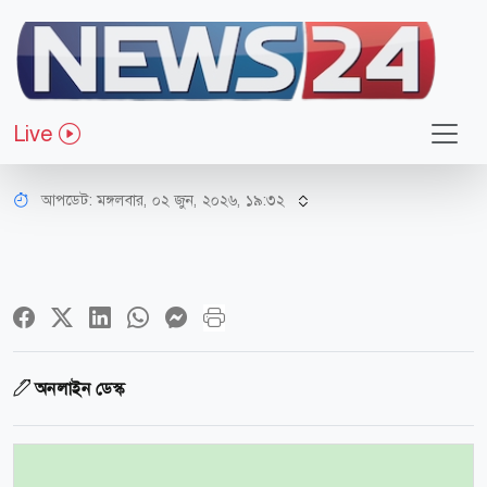
জাতীয়
জ্বালানি নিরাপত্তা জোরদারে ৯ সদস্যের
Live
মন্ত্রিপরিষদ উপকমিটি গঠন
আপডেট: মঙ্গলবার, ০২ জুন, ২০২৬, ১৯:৩২
অনলাইন ডেস্ক