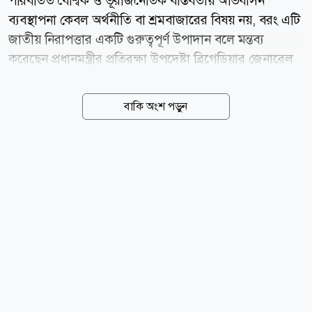
পরিবর্তিত বৈশ্বিক ও ভূরাজনৈতিক বাস্তবতায় অভিবাসন
ব্যবস্থাপনা কেবল অর্থনীতি বা শ্রমবাজারের বিষয় নয়, বরং এটি
জাতীয় নিরাপত্তার একটি গুরুত্বপূর্ণ উপাদান বলে মন্তব্য
করেছেন প্রধানমন্ত্রীর প্রতিরক্ষা উপদেষ্টা ব্রিগেডিয়ার জেনারেল
(অব.) ড. এ কে এম শামছুল ইসলাম। বৃহস্পতিবার (৬ আগস্ট)
রাজধানীর মিরপুর সেনানিবাসে বাংলাদেশ ইউনিভার্সিটি অব
বাকি অংশ পড়ুন
প্রফেশনালস (বিইউপি) আয়োজিত মাইগ্রেশন গভর্ন্যান্স অ্যাজ
এ ন্যাশনাল সিকিউরিটি ইন্সট্রুমেন্ট ইন বাংলাদেশ শীর্ষক
অনুষ্ঠানে মূল বক্তব্যে তিনি এ মন্তব্য করেন। প্রতিরক্ষা উপদেষ্টা
বলেন, বর্তমান বিশ্বে নিরাপত্তার ধারণা শুধু রাষ্ট্রীয় সীমান্ত রক্ষার
মধ্যে সীমাবদ্ধ নেই। মানুষের নিরাপদ চলাচল, বৈধ অভিবাসন,
সীমান্ত ব্যবস্থাপনা এবং বিদেশে অবস্থানরত নাগরিকদের
অধিকার ও মর্যাদা রক্ষাও জাতীয় নিরাপত্তার গুরুত্বপূর্ণ অংশ।...