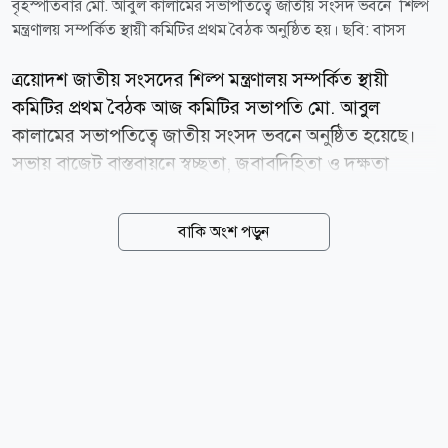
বৃহস্পতিবার মো. আবুল কালামের সভাপতিত্বে জাতীয় সংসদ ভবনে শিল্প
মন্ত্রণালয় সম্পর্কিত স্থায়ী কমিটির প্রথম বৈঠক অনুষ্ঠিত হয়। ছবি: বাসস
ত্রয়োদশ জাতীয় সংসদের শিল্প মন্ত্রণালয় সম্পর্কিত স্থায়ী
কমিটির প্রথম বৈঠক আজ কমিটির সভাপতি মো. আবুল
কালামের সভাপতিত্বে জাতীয় সংসদ ভবনে অনুষ্ঠিত হয়েছে।
সভায় বাজেট বাস্তবায়নে স্বচ্ছতা, জবাবদিহিতা ও দক্ষতা
নিশ্চিত করার ওপর গুরুত্বারোপ করা হয়। পাশাপাশি, উন্নয়ন
প্রকল্পসমূহ নির্ধারিত সময়ের মধ্যে সম্পন্ন করা, বরাদ্দের
বাকি অংশ পড়ুন
যথাযথ ব্যবহার নিশ্চিত করা, শিল্পখাতের প্রতিযোগিতা
সক্ষমতা বৃদ্ধি, উদ্যোক্তা উন্নয়ন এবং সরকারি সেবার
মানোন্নয়নে সকল সংস্থাকে সমন্বিতভাবে কাজ করার আহ্বান
জানানো হয়। সভায় শিল্প মন্ত্রণালয়ের সাংগঠনিক কাঠামো,
২০২৬-২৭ অর্থবছরের বাজেট, ব্যয় পরিকল্পনা এবং চলমান
উন্নয়ন কার্যক্রম বিষয়ে বিস্তারিত উপস্থাপন করা হয়। বর্তমানে
শিল্প মন্ত্রণালয়ের অধীনে ৪টি কর্পোরেশন, ৬টি অধিদপ্তর/সংস্থা,
২টি বোর্ড এবং ২টি ফাউন্ডেশনসহ মোট ১৪টি দপ্তর/সংস্থা...