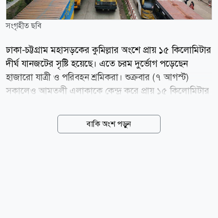
সংগৃহীত ছবি
ঢাকা-চট্টগ্রাম মহাসড়কের কুমিল্লার অংশে প্রায় ১৫ কিলোমিটার
দীর্ঘ যানজটের সৃষ্টি হয়েছে। এতে চরম দুর্ভোগ পড়েছেন
হাজারো যাত্রী ও পরিবহন শ্রমিকরা। শুক্রবার (৭ আগস্ট)
সকালেও আমতলী এলাকাকে কেন্দ্র করে প্রায় ১৫ কিলোমিটার
দীর্ঘ যানজটের সৃষ্টি হয়। সরেজমিনে দেখা যায়, কুমিল্লা সদর
উপজেলার আলেখারচর এলাকা থেকে সদর দক্ষিণ উপজেলার
বাকি অংশ পড়ুন
সুয়াগাজী পর্যন্ত ঢাকামুখী লেনে যানবাহনের দীর্ঘ রয়েছে। বেলা
সাড়ে ১২টা পর্যন্তও যানজট পুরোপুরি নিরসন হয়নি; বরং
ধীরগতিতে চলাচল করা যানবাহনের সারি আরো দীর্ঘ হতে
থাকে। ময়নামতি ক্রসিং হাইওয়ে থানার ভারপ্রাপ্ত কর্মকর্তার
(ওসি) অতিরিক্ত দায়িত্বে থাকা উপ-পরিদর্শক (এসআই)
আনিসুর রহমান বলেন, গত তিন মাস ধরে এই অংশে
সংস্কারকাজ চলছে। এরই মধ্যে আশপাশের অংশও ভেঙে