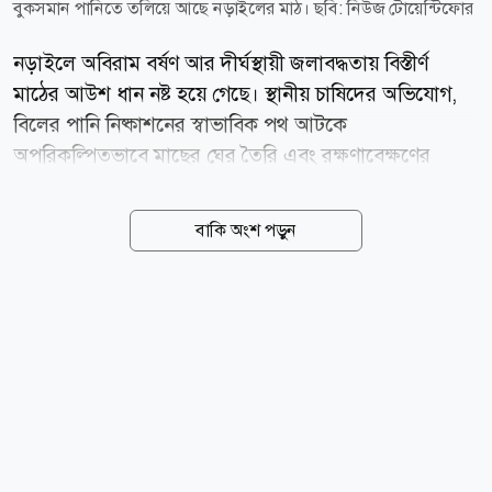
বুকসমান পানিতে তলিয়ে আছে নড়াইলের মাঠ। ছবি: নিউজ টোয়েন্টিফোর
নড়াইলে অবিরাম বর্ষণ আর দীর্ঘস্থায়ী জলাবদ্ধতায় বিস্তীর্ণ
মাঠের আউশ ধান নষ্ট হয়ে গেছে। স্থানীয় চাষিদের অভিযোগ,
বিলের পানি নিষ্কাশনের স্বাভাবিক পথ আটকে
অপরিকল্পিতভাবে মাছের ঘের তৈরি এবং রক্ষণাবেক্ষণের
অভাবে খাল-নালা ভরাট হয়ে যাওয়ায় এই বিপর্যয় ঘটেছে।
আবাদের এমন আকস্মিক বিনাশে শত শত কৃষক চরম
বাকি অংশ পড়ুন
লোকসানের মুখে পড়েছেন। তাঁদের দাবি, এই ফসলহানিতে
ক্ষয়ক্ষতির পরিমাণ কয়েক কোটি টাকা ছাড়িয়ে যাবে।
সরেজমিনে লোহাগড়া উপজেলার লক্ষ্মীপাশা ইউনিয়নের
আমাদার বিল, আন্ধারকোটা বিল ও কুচিয়াবাড়ির বিলসহ বেশ
কয়েকটি নিচু এলাকা ঘুরে দেখা যায়, মাঠের পর মাঠ বুকসমান
পানিতে তলিয়ে আছে। যেখানে এখন সোনালী ধানের সমারোহ
থাকার কথা, সেখানে শোভা পাচ্ছে শাপলা, শালুক আর জলজ
আগাছা। ফসলশূন্য ক্ষেতে এখন চরে বেড়াচ্ছে পাতিহাঁসের