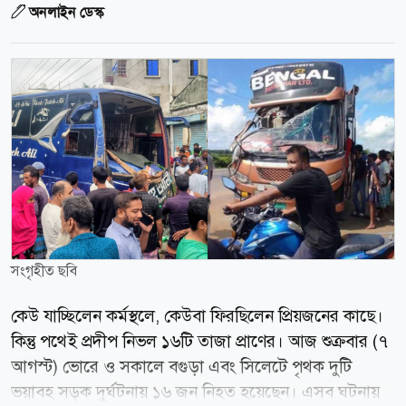
অনলাইন ডেস্ক
সংগৃহীত ছবি
কেউ যাচ্ছিলেন কর্মস্থলে, কেউবা ফিরছিলেন প্রিয়জনের কাছে।
কিন্তু পথেই প্রদীপ নিভল ১৬টি তাজা প্রাণের। আজ শুক্রবার (৭
আগস্ট) ভোরে ও সকালে বগুড়া এবং সিলেটে পৃথক দুটি
ভয়াবহ সড়ক দুর্ঘটনায় ১৬ জন নিহত হয়েছেন। এসব ঘটনায়