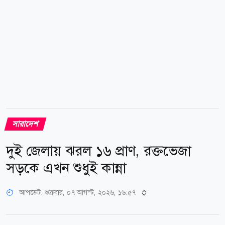
যাচ্ছে। যানবাহনের তীব্র চাপ ও দীর্ঘ যানজট নিয়ন্ত্রণে গত তিন
দিন ধরে...
সারাদেশ
দুই জেলায় ঝরল ১৬ প্রাণ, রক্তভেজা
সড়কে এখন শুধুই কান্না
আপডেট: শুক্রবার, ০৭ আগস্ট, ২০২৬, ১৬:৫৭