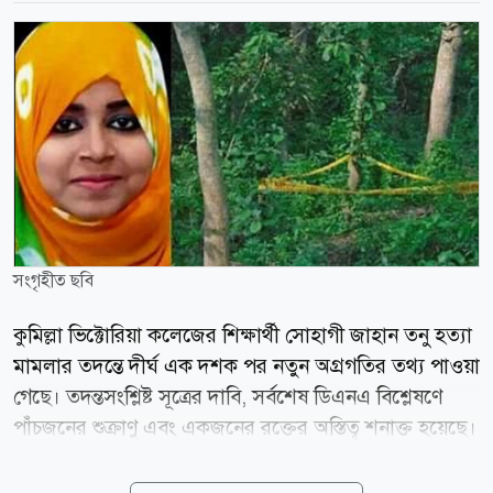
সংগৃহীত ছবি
কুমিল্লা ভিক্টোরিয়া কলেজের শিক্ষার্থী সোহাগী জাহান তনু হত্যা
মামলার তদন্তে দীর্ঘ এক দশক পর নতুন অগ্রগতির তথ্য পাওয়া
গেছে। তদন্তসংশ্লিষ্ট সূত্রের দাবি, সর্বশেষ ডিএনএ বিশ্লেষণে
পাঁচজনের শুক্রাণু এবং একজনের রক্তের অস্তিত্ব শনাক্ত হয়েছে।
এসব তথ্যের ভিত্তিতে ছয়জনের সম্ভাব্য সম্পৃক্ততা খতিয়ে দেখা
হচ্ছে। তদন্ত সূত্রে জানা গেছে, আদালতের নির্দেশে ইতোমধ্যে