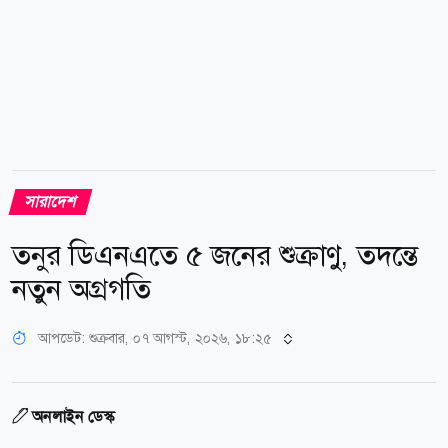
দল। ক্ষতিগ্রস্ত কৃষকেরা নিউজ টোয়েন্টিফোরকে জানান, নিচু...
সারাদেশ
তনুর ডিএনএতে ৫ জনের শুক্রাণু, তদন্তে
নতুন অগ্রগতি
আপডেট: শুক্রবার, ০৭ আগস্ট, ২০২৬, ১৮:২৫
অনলাইন ডেস্ক