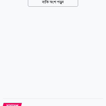
বাকি অংশ পড়ুন
চার সাবেক সেনাসদস্য ও এক বেসামরিক ব্যক্তির ডিএনএ
নমুনা সংগ্রহের অনুমতি দেওয়া হয়েছে। গত ১৭ জুলাই
আদালত আরও দুজনের ডিএনএ নমুনা সংগ্রহের নির্দেশ দেন।
তারা হলেন তনুর বন্ধু কুমিল্লার রাজাপাড়ার ফয়সাল আহমেদ
রাব্বি এবং সিরাজগঞ্জের কাজীপুরের বাসিন্দা সাবেক
সেনাসদস্য জাহিদুল ইসলাম। তদন্তের স্বার্থে ষষ্ঠ
সন্দেহভাজনের পরিচয় প্রকাশ করা হয়নি। তদন্তকারীদের
ভাষ্য, ডিএনএ বিশ্লেষণের সূত্র ধরে গত...
সারাদেশ