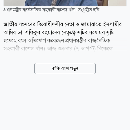
প্রধানমন্ত্রীর রাজনৈতিক সহকারী রাশেদ খাঁন। সংগৃহীত ছবি
জাতীয় সংসদের বিরোধীদলীয় নেতা ও জামায়াতে ইসলামীর
আমির ডা. শফিকুর রহমানের নেতৃত্বে সচিবালয়ে মব সৃষ্টি
হয়েছে বলে অভিযোগ করেছেন প্রধানমন্ত্রীর রাজনৈতিক
সহকারী রাশেদ খাঁন। আজ শুক্রবার (৭ আগস্ট) বিকেলে
ঝিনাইদহ সার্কিট হাউসে সাংবাদিকদের সঙ্গে মতবিনিময় সভায়
এ অভিযোগ করেন তিনি। রাশেদ খাঁন বলেন, গণঅভ্যুত্থানের
বাকি অংশ পড়ুন
সময়ও সচিবালয়ে এ ধরনের পরিস্থিতি সৃষ্টি হয়নি। কিন্তু গতকাল
সচিবালয় ঘেরাও-এর নামে সেখানে মব তৈরি করা হয়েছে।
জামায়াত একটি হঠকারী দল। সুযোগ পেলে তারা ১০ মিনিটের
মধ্যে সচিবালয়ের অধিকাংশ কর্মকর্তা-কর্মচারীকে বের করে
দেবে। প্রধানমন্ত্রীর রাজনৈতিক সহকারীরাশেদ বলেন, গত ৫
আগস্ট জাতীয় কর্মসূচিতে বিদেশি কূটনীতিকদের সামনে
এনসিপির আহ্বায়ক নাহিদ ইসলামের নেতৃত্বেও আরেকটি মব
সৃষ্টি করা হয়। বিদেশি কূটনীতিকদের সামনে এ ধরনের