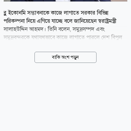
ব্লু ইকোনমি সম্ভাবনাকে কাজে লাগাতে সরকার বিভিন্ন
পরিকল্পনা নিয়ে এগিয়ে যাচ্ছে বলে জানিয়েছেন স্বরাষ্ট্রমন্ত্রী
সালাহউদ্দিন আহমদ। তিনি বলেন, সমুদ্রসম্পদ এবং
সমুদ্রবন্দরকে যথাযথভাবে কাজে লাগাতে পারলে দেশ বিপুল
পরিমাণ রাজস্ব আয় করতে সক্ষম হবে। কক্সবাজারের পর্যটন
শিল্পকে আরও সমৃদ্ধ ও আন্তর্জাতিক মানে উন্নীত করতে
বাকি অংশ পড়ুন
সরকার কাজ করছে। কক্সবাজারের অপরিসীম পর্যটন
সম্ভাবনাকে পূর্ণাঙ্গভাবে বাস্তবায়নের মাধ্যমে দেশের
অর্থনীতিতে বড় ধরনের অবদান রাখা সম্ভব। আজ শুক্রবার
(০৭ আগস্ট) কক্সবাজার উন্নয়ন কর্তৃপক্ষের (কউক) আবাসিক
ফ্ল্যাট উন্নয়ন প্রকল্প-১-এর উদ্বোধন অনুষ্ঠানে প্রধান অতিথির
বক্তব্যে এসব কথা বলেন তিনি। স্বরাষ্ট্রমন্ত্রী বলেন, প্রকৃতিকে
সংরক্ষণ করে পর্যটনের উন্নয়নে সব ধরনের পরিকল্পনা গ্রহণ
করতে হবে। শুধু উঁচু ইমারত নির্মাণই পর্যটন হতে পারে না।...