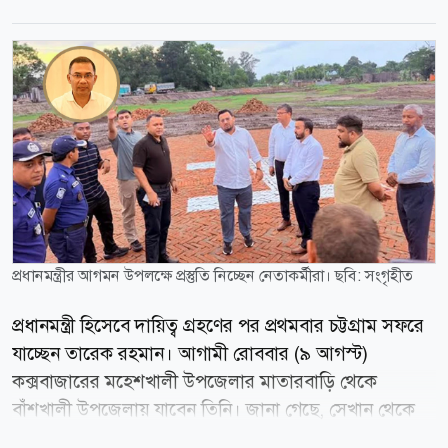
প্রধানমন্ত্রীর আগমন উপলক্ষে প্রস্তুতি নিচ্ছেন নেতাকর্মীরা। ছবি: সংগৃহীত
প্রধানমন্ত্রী হিসেবে দায়িত্ব গ্রহণের পর প্রথমবার চট্টগ্রাম সফরে
যাচ্ছেন তারেক রহমান। আগামী রোববার (৯ আগস্ট)
কক্সবাজারের মহেশখালী উপজেলার মাতারবাড়ি থেকে
বাঁশখালী উপজেলায় যাবেন তিনি। জানা গেছে, সেখান থেকে
ফটিকছড়ি ও হাটহাজারীতে অনুষ্ঠান শেষে সন্ধ্যায় নগরীতে