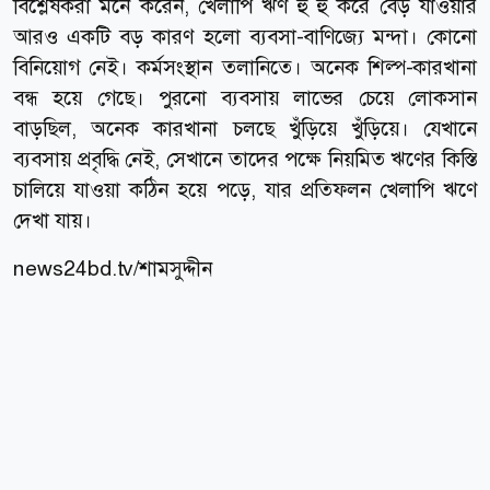
বিশ্লেষকরা মনে করেন, খেলাপি ঋণ হু হু করে বেড় যাওয়ার
আরও একটি বড় কারণ হলো ব্যবসা-বাণিজ্যে মন্দা। কোনো
বিনিয়োগ নেই। কর্মসংস্থান তলানিতে। অনেক শিল্প-কারখানা
বন্ধ হয়ে গেছে। পুরনো ব্যবসায় লাভের চেয়ে লোকসান
বাড়ছিল, অনেক কারখানা চলছে খুঁড়িয়ে খুঁড়িয়ে। যেখানে
ব্যবসায় প্রবৃদ্ধি নেই, সেখানে তাদের পক্ষে নিয়মিত ঋণের কিস্তি
চালিয়ে যাওয়া কঠিন হয়ে পড়ে, যার প্রতিফলন খেলাপি ঋণে
দেখা যায়।
news24bd.tv/শামসুদ্দীন