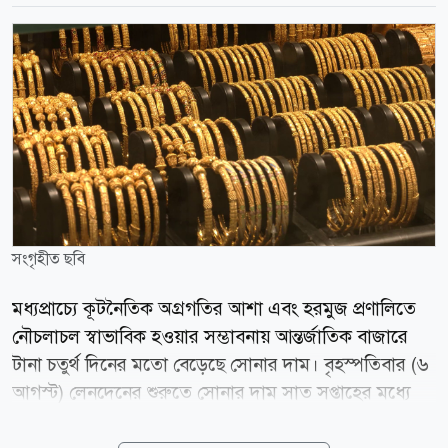
সংগৃহীত ছবি
মধ্যপ্রাচ্যে কূটনৈতিক অগ্রগতির আশা এবং হরমুজ প্রণালিতে
নৌচলাচল স্বাভাবিক হওয়ার সম্ভাবনায় আন্তর্জাতিক বাজারে
টানা চতুর্থ দিনের মতো বেড়েছে সোনার দাম। বৃহস্পতিবার (৬
আগস্ট) লেনদেনের শুরুতে সোনার দাম সাত সপ্তাহের মধ্যে
সর্বোচ্চ পর্যায়ে পৌঁছায়। স্পট মার্কেটে প্রতি আউন্স সোনার দাম