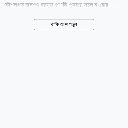
কৌশলগত জলপথ হরমুজ প্রণালি পুনরায় সচল হওয়ার
সম্ভাবনা ঘিরে আশাবাদ তৈরি হওয়ায় মূল্যস্ফীতির চাপ এবং
যুক্তরাষ্ট্রে সুদের হার আরও বাড়ানোর আশঙ্কা কিছুটা কমেছে।
বাকি অংশ পড়ুন
এর ইতিবাচক প্রভাব পড়েছে স্বর্ণের বাজারে। বার্তা সংস্থা
রয়টার্সের তথ্য অনুযায়ী, বৃহস্পতিবার জিএমটি সময় সকাল
৮টা ৪৩ মিনিটে স্পট গোল্ডের দাম ০.৬ শতাংশ বেড়ে
আউন্সপ্রতি ৪,২৭১.৩৩ মার্কিন ডলারে ওঠে। এর আগে দিনের
লেনদেনে স্বর্ণের দাম ১৮ জুনের পর সর্বোচ্চ পর্যায়ে পৌঁছায়।
বুধবারও স্বর্ণের দাম ফেব্রুয়ারির পর এক দিনে সবচেয়ে বড়
উল্লম্ফন দেখেছিল। এদিকে, যুক্তরাষ্ট্রের স্বর্ণের ফিউচার বাজারে
দাম ০.৬ শতাংশ বেড়ে আউন্সপ্রতি ৪,৩৩০.২০ ডলারে...