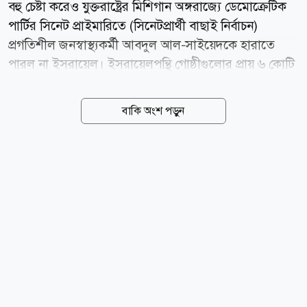
বহু চেষ্টা করেও যুক্তরাষ্ট্রের মিশিগান অঙ্গরাজ্যে ডেমোক্রেটিক
পার্টির সিনেট প্রাইমারিতে (সিনেটপ্রার্থী বাছাই নির্বাচন)
প্রগতিশীল জনস্বাস্থ্যকর্মী আবদুল আল-সাইয়েদকে হারাতে
পারল না ইসরায়েল। ইসরায়েলপন্থি গোষ্ঠীগুলোর প্রায় ৬ কোটি
ডলারেরও (৬০ মিলিয়ন) বেশি নির্বাচনি প্রচারণার খরচকে বুড়ো
আঙুল দেখিয়ে ঐতিহাসিক মনোনয়ন লাভ করেছেন আল-
বাকি অংশ পড়ুন
সাইয়েদ। বুধবার (০৫ আগস্ট) বিভিন্ন সংবাদমাধ্যমের
প্রতিবেদন থেকে এ তথ্য জানা গেছে। মঙ্গলবারের এ নির্বাচনি
ফলাফলকে যুক্তরাষ্ট্রের সবচেয়ে প্রভাবশালী ইসরায়েলপন্থি লবিং
গ্রুপ আমেরিকান ইসরায়েল পাবলিক অ্যাফেয়ার্স কমিটি বা
এআইপিএসির জন্য একটি বড় ধাক্কা হিসেবে দেখা হচ্ছে।
আবদুল আল-সাইয়েদকে হারাতে এ গোষ্ঠীই মূলত সামনে
থেকে নেতৃত্ব দিয়েছে এবং তার প্রতিদ্বন্দ্বী মার্কিন কংগ্রেস সদস্য
হেইলি স্টিভেন্সের পক্ষে ৩...