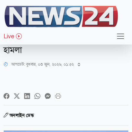
আন্তর্জাতিক
ইরানি জাহাজে হামলার জবাবে মার্কিন-
Live
ইসরায়েলি পণ্যবাহী জাহাজে ক্ষেপণাস্ত্র
হামলা
আপডেট: বুধবার, ০৩ জুন, ২০২৬, ০১:৫২
অনলাইন ডেস্ক