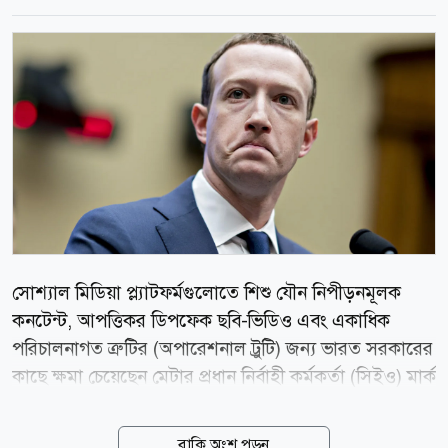
সোশ্যাল মিডিয়া প্ল্যাটফর্মগুলোতে শিশু যৌন নিপীড়নমূলক
কনটেন্ট, আপত্তিকর ডিপফেক ছবি-ভিডিও এবং একাধিক
পরিচালনাগত ত্রুটির (অপারেশনাল ট্রুটি) জন্য ভারত সরকারের
কাছে ক্ষমা চেয়েছেন মেটার প্রধান নির্বাহী কর্মকর্তা (সিইও) মার্ক
জাকারবার্গ। আজ বুধবার (০৫ আগস্ট) ভারতীয় সংবাদমাধ্যম
এনডিটিভির এক বিশেষ প্রতিবেদনে এই তথ্য জানানো হয়।
বাকি অংশ পড়ুন