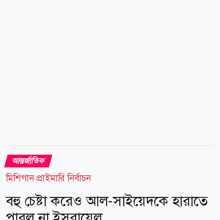
(সাবেক টুইটার) একটি পোস্টে দাবি করা হয়, ইসরায়েলের
সমালোচনা করলে যুক্তরাষ্ট্রের ভিসা দেওয়া হবে নাএমন মন্তব্য
করেছেন মার্কো রুবিও। এই পোস্টের...
আন্তর্জাতিক
মিশিগান প্রাইমারি নির্বাচন
বহু চেষ্টা করেও আল-সাইয়েদকে হারাতে
পারল না ইসরায়েল