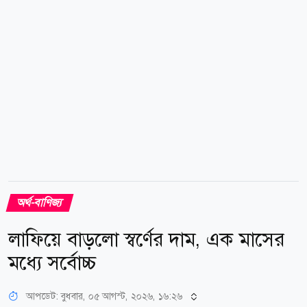
ম্যাজিউর (অনিবার্য পরিস্থিতি) ঘোষণা করার পর এক ধাক্কায়
বিশ্বের প্রায় ২০ শতাংশ এলএনজি...
অর্থ-বাণিজ্য
লাফিয়ে বাড়লো স্বর্ণের দাম, এক মাসের
মধ্যে সর্বোচ্চ
আপডেট: বুধবার, ০৫ আগস্ট, ২০২৬, ১৬:২৬