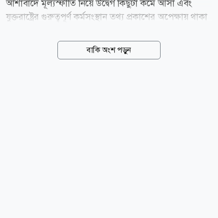
আশাবাদে মূল্যস্ফীতি নিয়ে উদ্বেগ কিছুটা কমে আসা এবং
যুক্তরাষ্ট্রের গুরুত্বপূর্ণ কর্মসংস্থান তথ্য প্রকাশের অপেক্ষায় থাকা
বিনিয়োগকারীদের অবস্থানের প্রভাবে বুধবার (৫ আগস্ট) স্বর্ণের
দামে উল্লেখযোগ্য উল্লম্ফন দেখা গেছে। বুধবার (৫ আগস্ট)
বাকি অংশ পড়ুন
গ্রিনিচ মান সময় (GMT) সকাল ৮টা ৩৬ মিনিট পর্যন্ত স্পট
মার্কেটে প্রতি আউন্স স্বর্ণের দাম ২ দশমিক ২ শতাংশ বেড়ে ৪
হাজার ১৬৪ দশমিক ১৩ মার্কিন ডলারে ওঠে, যা ৭ জুলাইয়ের
পর সর্বোচ্চ। একই সময়ে যুক্তরাষ্ট্রের স্বর্ণের ফিউচার্সের দাম ১
দশমিক ৭ শতাংশ বেড়ে দাঁড়ায় ৪ হাজার ২২৩ দশমিক ৬০
ডলারে। মঙ্গলবার যুক্তরাষ্ট্র ও ইরানের মধ্যে সারাদিনব্যাপী
আলোচনার পর মার্কিন প্রেসিডেন্ট ডোনাল্ড ট্রাম্প জানান,...