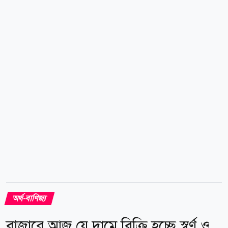
গেজেট দ্রুত প্রকাশের দিকেই এগোচ্ছে। অর্থ ও পরিকল্পনামন্ত্রী
আমির খসরু মাহমুদ চৌধুরী জানিয়েছেন, নতুন বেতন
কাঠামোর কাজ এখন চূড়ান্ত পর্যায়ে। মন্ত্রিসভার অনুমোদন
মিললেই প্রজ্ঞাপন জারি করা হবে। অর্থ বিভাগের সূত্র বলছে,
আগামী অক্টোবরে আইএমএফের বার্ষিক সভার আগেই গেজেট
প্রকাশের...
অর্থ-বাণিজ্য
বাজারে আজ যে দামে বিক্রি হচ্ছে স্বর্ণ ও