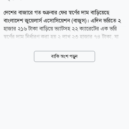
দেশের বাজারে গত শুক্রবার ফের স্বর্ণের দাম বাড়িয়েছে
বাংলাদেশ জুয়েলার্স এসোসিয়েশন (বাজুস)। এদিন ভরিতে ২
হাজার ২১৬ টাকা বাড়িয়ে ভ্যাটসহ ২২ ক্যারেটের এক ভরি
স্বর্ণের দাম নির্ধারণ করা হয় ২ লাখ ২৩ হাজার ৭৪ টাকা, যা
ওই দিন সকাল ১০টা থেকেই কার্যকর হয়েছে। এরপর নতুন
করে দাম সমন্বয় না হওয়ায় আজ বুধবারও সর্বশেষ নির্ধারিত
বাকি অংশ পড়ুন
দামেই বিক্রি হচ্ছে স্বর্ণ। এক বিজ্ঞপ্তিতে বাজুস জানিয়েছে,
স্থানীয় বাজারে তেজাবি স্বর্ণের (পিওর গোল্ড) মূল্য বাড়ায় স্বর্ণের
নতুন দাম নির্ধারণ করা হয়েছে। নতুন দাম অনুযায়ী, দেশের
বাজারে ভ্যাটসহ প্রতি ভরি (১১.৬৬৪ গ্রাম) ২২ ক্যারেটের
স্বর্ণের দাম পড়বে ২ লাখ ২৩ হাজার ৭৪ টাকা। এছাড়া ২১
ক্যারেটের প্রতি ভরি ২ লাখ ১৩ হাজার ৪৩ টাকা, ১৮
ক্যারেটের প্রতি ভরি ১ লাখ ৮২ হাজার ৯৫০ টাকা এবং
সনাতন পদ্ধতির প্রতি ভরি স্বর্ণের দাম ১ লাখ ৪৯ হাজার ৪৭৪
টাকা...