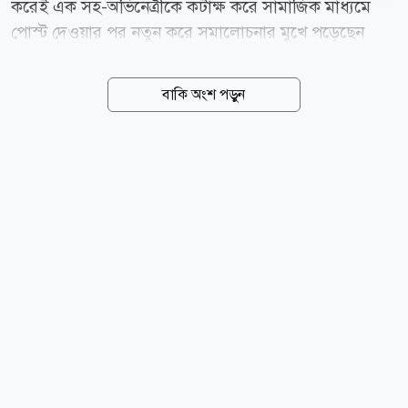
করেই এক সহ-অভিনেত্রীকে কটাক্ষ করে সামাজিক মাধ্যমে
পোস্ট দেওয়ার পর নতুন করে সমালোচনার মুখে পড়েছেন
তিনি। সম্প্রতি এক পোস্টে কঙ্গনা লেখেন, নাম নেব না, তবে
এক জিহাদি মোটা অভিনেত্রী নিট আন্দোলন নিয়ে ভিডিও
বাকি অংশ পড়ুন
বানাচ্ছিল। অথচ ঝাড়খন্ডের আন্দোলনের সময় তার মুখ বন্ধ
ছিল। পোস্টে তিনি আরও দাবি করেন, তাকে নিয়েও নানা
ধরনের ভুয়া খবর ছড়ানো হচ্ছে। এরপর ওই অভিনেত্রীর
পোশাক ও ব্যক্তিত্ব নিয়েও মন্তব্য করেন কঙ্গনা। তার ভাষ্য,
আমি কাউকে অপমান করতে চাই না। তবে লক্ষ করেছি,
ইদানীং এক অভিনেত্রী এমন পোশাক পরেন এবং এমনভাবে
কথা বলেন, যেন তিনি একজন পকেটমার। তিনি হাফপ্যান্ট
পরেন, উল্টো করে ক্যাপ পরেন। আন্দোলনকারীদের সমর্থন
করতে গিয়ে পকেটমারের মতো ভাষায় কথা...