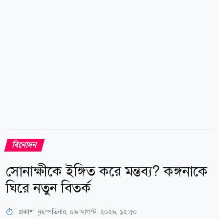
দিকে ছিটকে পড়ি। মাথা, বুক, পা ও হাতে আঘাত পাই। তবে
আল্লাহর রহমতে বড় কোনো ক্ষতি হয়নি। মৌসুমী মৌ আরও
জানান, তার গাড়ির ঠিক পেছনেই...
বিনোদন
সোনাক্ষীকে ইঙ্গিত করে মন্তব্য? কঙ্গনাকে
ঘিরে নতুন বিতর্ক
প্রকাশ:
বৃহস্পতিবার, ০৬ আগস্ট, ২০২৬, ১২:৫০