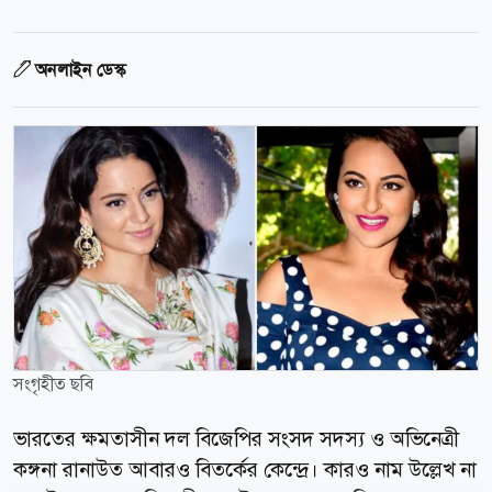
অনলাইন ডেস্ক
সংগৃহীত ছবি
ভারতের ক্ষমতাসীন দল বিজেপির সংসদ সদস্য ও অভিনেত্রী
কঙ্গনা রানাউত আবারও বিতর্কের কেন্দ্রে। কারও নাম উল্লেখ না