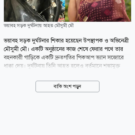
ভয়াবহ সড়ক দুর্ঘটনায় আহত মৌসুমী মৌ
ভয়াবহ সড়ক দুর্ঘটনার শিকার হয়েছেন উপস্থাপক ও অভিনেত্রী
মৌসুমী মৌ। একটি অনুষ্ঠানের কাজ শেষে ফেরার পথে তার
বহনকারী গাড়িকে একটি দ্রুতগতির পিকআপ ভ্যান সজোরে
ধাক্কা দেয়। দুর্ঘটনায় তিনি আহত হলেও বর্তমানে শঙ্কামুক্ত
রয়েছেন। উপস্থাপিকা নিজেই বিষয়টি নিশ্চিত করেছেন। মৌসুমী
মৌ জানান, বড় ধরনের কোনো ঝুঁকি না থাকলেও মাথা, বুক,
বাকি অংশ পড়ুন
হাত ও পায়ে আঘাত পেয়েছেন। দুর্ঘটনার ধাক্কা কাটিয়ে উঠতে
এখনও সময় লাগবে বলেও জানান তিনি। ঘটনার পর নিজের
ফেসবুক পোস্টে ভয়াবহ সেই মুহূর্তের বর্ণনা দিয়েছেন এই
অভিনেত্রী। তিনি লেখেন, আলহামদুলিল্লাহ! অনেক বড় বিপদ
থেকে বেঁচে গেছি। শো শেষ করে ফেরার পথে একটি পিকআপ
আমাদের গাড়িকে ধাক্কা দেয়। আমি গাড়ির বাম পাশ থেকে ডান