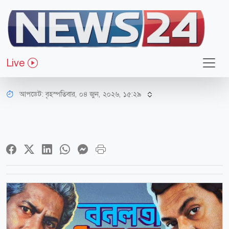
বিনোদন
ব্রাহ্মণবাড়িয়ায় স্থগিত, এবার কক্সবাজারে
Live
চলবে ‘বনলতা এক্সপ্রেস’
আপডেট: বৃহস্পতিবার, ০৪ জুন, ২০২৬, ১৫:২৯