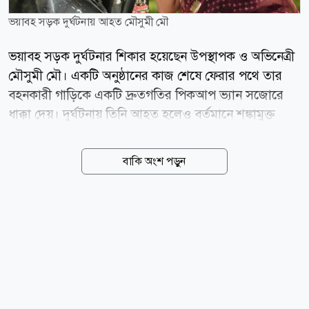
ভয়াবহ সড়ক দুর্ঘটনায় আহত মৌসুমী মৌ
ভয়াবহ সড়ক দুর্ঘটনার শিকার হয়েছেন উপস্থাপক ও অভিনেত্রী
মৌসুমী মৌ। একটি অনুষ্ঠানের কাজ শেষে ফেরার পথে তার
বহনকারী গাড়িকে একটি দ্রুতগতির পিকআপ ভ্যান সজোরে
ধাক্কা দেয়। দুর্ঘটনায় তিনি আহত হলেও বর্তমানে শঙ্কামুক্ত
রয়েছেন। উপস্থাপিকা নিজেই বিষয়টি নিশ্চিত করেছেন। মৌসুমী
মৌ জানান, বড় ধরনের কোনো ঝুঁকি না থাকলেও মাথা, বুক,
বাকি অংশ পড়ুন
হাত ও পায়ে আঘাত পেয়েছেন। দুর্ঘটনার ধাক্কা কাটিয়ে উঠতে
এখনও সময় লাগবে বলেও জানান তিনি। ঘটনার পর নিজের
ফেসবুক পোস্টে ভয়াবহ সেই মুহূর্তের বর্ণনা দিয়েছেন এই
অভিনেত্রী। তিনি লেখেন, আলহামদুলিল্লাহ! অনেক বড় বিপদ
থেকে বেঁচে গেছি। শো শেষ করে ফেরার পথে একটি পিকআপ
আমাদের গাড়িকে ধাক্কা দেয়। আমি গাড়ির বাম পাশ থেকে ডান
দিকে ছিটকে পড়ি। মাথা, বুক, পা ও হাতে আঘাত পাই। তবে
আল্লাহর রহমতে বড় কোনো ক্ষতি হয়নি। মৌসুমী মৌ আরও