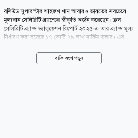
বলিউড সুপারস্টার শাহরুখ খান আবারও ভারতের সবচেয়ে
মূল্যবান সেলিব্রিটি ব্র্যান্ডের স্বীকৃতি অর্জন করেছেন। ক্রল
সেলিব্রিটি ব্র্যান্ড ভ্যালুয়েশন রিপোর্ট ২০২৫-এ তার ব্র্যান্ড মূল্য
নির্ধারণ করা হয়েছে ১৭ কোটি ৭৯ লাখ মার্কিন ডলার। এর
মাধ্যমে তিনি ক্রিকেট তারকা বিরাট কোহলিকে পেছনে ফেলে
তালিকার শীর্ষস্থান দখল করেছেন। বলিউড হাঙ্গামার প্রতিবেদন
বাকি অংশ পড়ুন
অনুযায়ী, ২০২৪ সালে শাহরুখের ব্র্যান্ড মূল্য ছিল ১৪ কোটি
৫৭ লাখ ডলার, যা এক বছরের ব্যবধানে প্রায় ২২ শতাংশ
বেড়েছে। আর ২০২৩ সালে তার ব্র্যান্ড মূল্য ছিল ১২ কোটি ৭
লাখ ডলার। অর্থাৎ, মাত্র দুই বছরে তার ব্র্যান্ড মূল্য বেড়েছে
প্রায় ৪৭ শতাংশ। ২০২৪ সালের প্রতিবেদনে শাহরুখ তৃতীয়
স্থানে থাকলেও ২০২৫ সালে তিনি এক লাফে শীর্ষে উঠে
এসেছেন। বর্তমানে ভারতের শীর্ষ ২৫ তারকার সম্মিলিত ব্র্যান্ড
মূল্য প্রায় ২০০ কোটি...