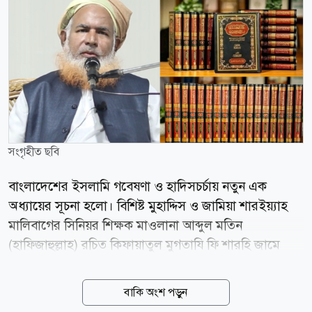
সংগৃহীত ছবি
বাংলাদেশের ইসলামি গবেষণা ও হাদিসচর্চায় নতুন এক
অধ্যায়ের সূচনা হলো। বিশিষ্ট মুহাদ্দিস ও জামিয়া শারইয়্যাহ
মালিবাগের সিনিয়র শিক্ষক মাওলানা আব্দুল মতিন
(হাফিজাহুল্লাহ) রচিত কিফায়াতুল মুগতাযি ফি শারহি জামে
তিরমিজি-এর পূর্ণাঙ্গ ১৭ খণ্ড প্রকাশিত হয়েছে। দীর্ঘ ২৫ বছরের
গবেষণা, অধ্যবসায় ও পাঠদানের অভিজ্ঞতার ভিত্তিতে রচিত
বাকি অংশ পড়ুন
এই আরবি ব্যাখ্যাগ্রন্থকে দেশ-বিদেশের আলেমরা হাদিস