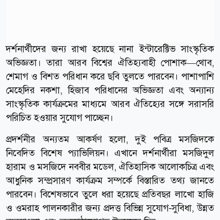
দর্শনার্থীদের জন্য রাখা হয়েছে নানা ইন্টারেক্টিভ সাংস্কৃতিক
অভিজ্ঞতা। তারা আরব বিশ্বের ঐতিহ্যবাহী পোশাক—থোব,
শেমাগ ও বিশত পরিধান করে ছবি তুলতে পারবেন। পাশাপাশি
মেহেদির নকশা, হিজাব পরিধানের অভিজ্ঞতা এবং অন্যান্য
সাংস্কৃতিক কার্যক্রমের মাধ্যমে আরব ঐতিহ্যের সঙ্গে সরাসরি
পরিচিত হওয়ার সুযোগ পাচ্ছেন।
প্রদর্শনীর অন্যতম আকর্ষণ হলো, দুই পবিত্র মসজিদকে
নিবেদিত বিশেষ প্যাভিলিয়ন। এখানে দর্শনার্থীরা মসজিদুল
হারাম ও মসজিদে নববীর মডেল, ঐতিহাসিক আলোকচিত্র এবং
আধুনিক সম্প্রসারণ কার্যক্রম সম্পর্কে বিস্তারিত তথ্য জানতে
পারবেন। বিশেষভাবে তুলে ধরা হয়েছে প্রতিবছর লাখো হাজি
ও ওমরাহ পালনকারীর জন্য প্রদত্ত বিভিন্ন সুযোগ-সুবিধা, উন্নত