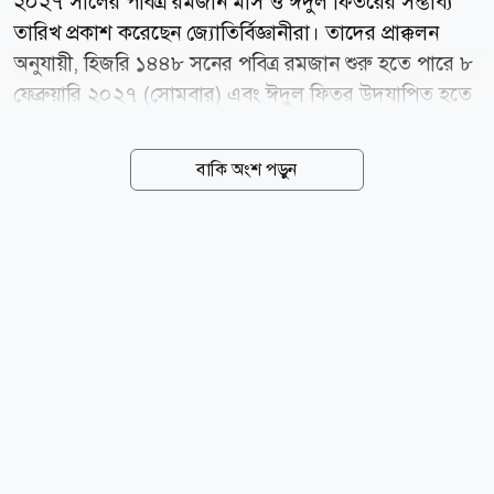
২০২৭ সালের পবিত্র রমজান মাস ও ঈদুল ফিতরের সম্ভাব্য
তারিখ প্রকাশ করেছেন জ্যোতির্বিজ্ঞানীরা। তাদের প্রাক্কলন
অনুযায়ী, হিজরি ১৪৪৮ সনের পবিত্র রমজান শুরু হতে পারে ৮
ফেব্রুয়ারি ২০২৭ (সোমবার) এবং ঈদুল ফিতর উদযাপিত হতে
পারে ৯ মার্চ (মঙ্গলবার)। মধ্যপ্রাচ্যভিত্তিক সংবাদমাধ্যম জর্ডান
নিউজ এবং সৌদি আরবের হিজরি ক্যালেন্ডার-সংক্রান্ত তথ্যের
বাকি অংশ পড়ুন
ভিত্তিতে এ সম্ভাব্য তারিখ প্রকাশ করা হয়েছে।
জ্যোতির্বিজ্ঞানভিত্তিক হিসাব অনুযায়ী, ১৪৪৮ হিজরির শাবান
মাসের ২৯ তারিখ অর্থাৎ ৬ ফেব্রুয়ারি (শনিবার) সন্ধ্যায়
রমজানের চাঁদ দেখা যাওয়ার সম্ভাবনা খুবই কম। ফলে শাবান
মাস ৩০ দিন পূর্ণ হতে পারে। সে হিসেবে ৮ ফেব্রুয়ারি থেকে
রমজান মাস শুরু হওয়ার সম্ভাবনাই বেশি। প্রাক্কলনে আরও
বলা হয়েছে, এবার রমজান মাস ২৯ দিনের হতে পারে। সে
অনুযায়ী ৮ মার্চ (সোমবার) রমজান মাস শেষ হবে এবং পরদিন
৯...