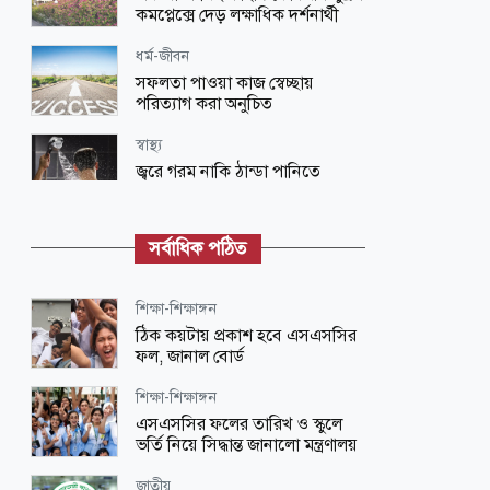
কমপ্লেক্সে দেড় লক্ষাধিক দর্শনার্থী
ধর্ম-জীবন
সফলতা পাওয়া কাজ স্বেচ্ছায়
পরিত্যাগ করা অনুচিত
স্বাস্থ্য
জ্বরে গরম নাকি ঠান্ডা পানিতে
গোসল করা ভালো?
জাতীয়
সর্বাধিক পঠিত
দেশ ও মানুষের কল্যাণে দায়িত্বশীলতার
সঙ্গে কাজ করতে ইউএনওদের প্রতি আহ্বান
প্রধানমন্ত্রীর
শিক্ষা-শিক্ষাঙ্গন
ঠিক কয়টায় প্রকাশ হবে এসএসসির
রাজধানী
ফল, জানাল বোর্ড
রাজধানীতে কাভার্ড ভ্যানের চাপায়
মোটরসাইকেল আরোহী নিহত
শিক্ষা-শিক্ষাঙ্গন
এসএসসির ফলের তারিখ ও স্কুলে
লাইফ স্টাইল
ভর্তি নিয়ে সিদ্ধান্ত জানালো মন্ত্রণালয়
খাবার শেষ করেই টয়লেটের চাপ? কারণ
জানলে অবাক হবেন
জাতীয়