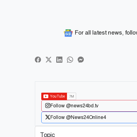
For all latest news, foll
Follow @news24bd.tv
Follow @News24Online4
Topic