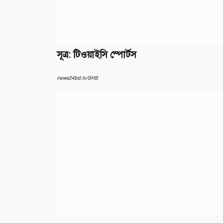
সূত্র: টিওয়াইসি স্পোর্টস
news24bd.tv/SHS