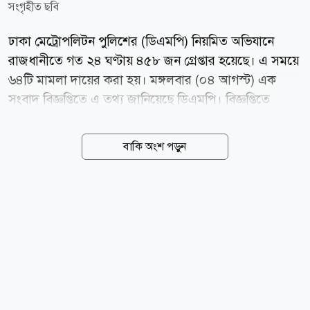
সংগৃহীত ছবি
ঢাকা মেট্রোপলিটন পুলিশের (ডিএমপি) নিয়মিত অভিযানে
রাজধানীতে গত ২৪ ঘণ্টায় ৪৫৮ জন গ্রেপ্তার হয়েছে। এ সময়ে
৬৪টি মামলা দায়ের করা হয়। মঙ্গলবার (০৪ আগস্ট) এক
সংবাদ বিজ্ঞপ্তিতে এ তথ্য জানিয়েছে ডিএমপি। বিজ্ঞপ্তিতে
ডিএমপি জানিয়েছে, গ্রেপ্তারকৃতদের মধ্যে রমনা বিভাগে ৩৪
জন, লালবাগ বিভাগে ৩৭ জন, ওয়ারী বিভাগে ৪৯ জন,
বাকি অংশ পড়ুন
মতিঝিল বিভাগে ৩৬ জন, তেজগাঁও বিভাগে ৫৭ জন, মিরপুর
বিভাগে ১৩৫ জন, গুলশান বিভাগে ৩১ জন, উত্তরা বিভাগে ৭১
জন, গোয়েন্দা বিভাগে ৬ জন এবং সিটিটিসি বিভাগে ২ জন
রয়েছে। অভিযানকালে তাদের কাছ হতে ১১ কেজি ৯৮০ গ্রাম
গাঁজা, ৬ হাজার ৩৩৬ পিস ইয়াবা ট্যাবলেট, ৯০ বোতল
ফেন্সিডিল, ১ টি ওয়ান শাটারগান, ১ টি সামুরাই, ১৭ টি
মোবাইল ফোন, ৩০টি খালি চেক বইয়ের পাতা, নগদ ১০৮০
টাকা ও ২৮ লাখ জালনোট উদ্ধার করা হয়। রাজধানীর বিভিন্ন