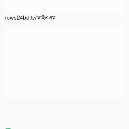
news24bd.tv/আইএএম