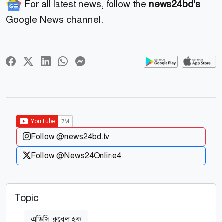
For all latest news, follow the
news24bd's
Google News channel.
Follow @news24bd.tv
Follow @News24Online4
Topic
এডিসি রুবেল হক