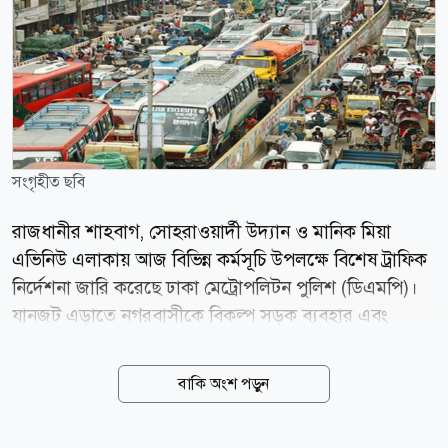
সংগৃহীত ছবি
রাজধানীর শাহবাগ, সোহরাওয়ার্দী উদ্যান ও মানিক মিয়া
এভিনিউ এলাকায় আজ বিভিন্ন কর্মসূচি উপলক্ষে বিশেষ ট্রাফিক
নির্দেশনা জারি করেছে ঢাকা মেট্রোপলিটন পুলিশ (ডিএমপি)।
যানজট এড়াতে নগরবাসীকে বিকল্প সড়ক ব্যবহার এবং
সংশ্লিষ্ট এলাকা এড়িয়ে চলার অনুরোধ জানিয়েছে সংস্থাটি। গত
মঙ্গলবার ডিএমপি কমিশনার শফিকুল ইসলাম স্বাক্ষরিত এক
বাকি অংশ পড়ুন
গণবিজ্ঞপ্তিতে জানানো হয়, ৫ আগস্ট ভোর ৫টা থেকে পরবর্তী
নির্দেশ না দেওয়া পর্যন্ত শাহবাগ, সোহরাওয়ার্দী উদ্যান, খেজুর