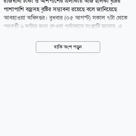
রাজধানী ঢাকা ও আশপাশের এলাকায় আজ হালকা বৃষ্টির
পাশাপাশি বজ্রসহ বৃষ্টির সম্ভাবনা রয়েছে বলে জানিয়েছে
আবহাওয়া অধিদপ্তর। বুধবার (০৫ আগস্ট) সকাল ৭টা থেকে
পরবর্তী ৬ ঘণ্টার জন্য দেওয়া পূর্বাভাসে সংস্থাটি জানায়, এ
সময় আকাশ আংশিক মেঘলা থেকে মেঘলা থাকতে পারে।
কোথাও কোথাও হালকা বৃষ্টির সঙ্গে বজ্রবৃষ্টিও হতে পারে।
বাকি অংশ পড়ুন
পূর্বাভাসে আরও বলা হয়েছে, দক্ষিণ ও দক্ষিণ-পূর্ব দিক থেকে
ঘণ্টায় ১০ থেকে ১৫ কিলোমিটার বেগে বাতাস প্রবাহিত হতে
পারে। তবে দিনের তাপমাত্রা প্রায় অপরিবর্তিত থাকার সম্ভাবনা
রয়েছে। আবহাওয়া অধিদপ্তরের তথ্য অনুযায়ী, বুধবার সকাল
৬টায় ঢাকায় তাপমাত্রা ছিল ২৮ ডিগ্রি সেলসিয়াস এবং বাতাসে
আর্দ্রতার পরিমাণ ছিল ৯১ শতাংশ। এ ছাড়া গত ২৪ ঘণ্টায়
রাজধানীতে ৩ মিলিমিটার বৃষ্টিপাত রেকর্ড করা হয়েছে।
news24bd.tv/এআর