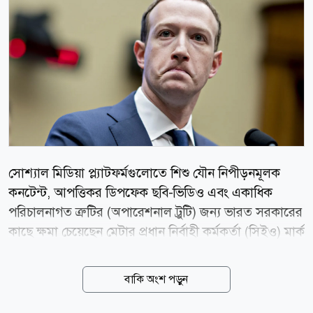
সোশ্যাল মিডিয়া প্ল্যাটফর্মগুলোতে শিশু যৌন নিপীড়নমূলক
কনটেন্ট, আপত্তিকর ডিপফেক ছবি-ভিডিও এবং একাধিক
পরিচালনাগত ত্রুটির (অপারেশনাল ট্রুটি) জন্য ভারত সরকারের
কাছে ক্ষমা চেয়েছেন মেটার প্রধান নির্বাহী কর্মকর্তা (সিইও) মার্ক
জাকারবার্গ। আজ বুধবার (০৫ আগস্ট) ভারতীয় সংবাদমাধ্যম
এনডিটিভির এক বিশেষ প্রতিবেদনে এই তথ্য জানানো হয়।
বাকি অংশ পড়ুন
সম্প্রতি ভারতের প্রধানমন্ত্রী নরেন্দ্র মোদির একটি ভিডিও
ফেসবুক থেকে সাময়িকভাবে সরিয়ে নেয় প্রযুক্তি প্রতিষ্ঠান মেটা।