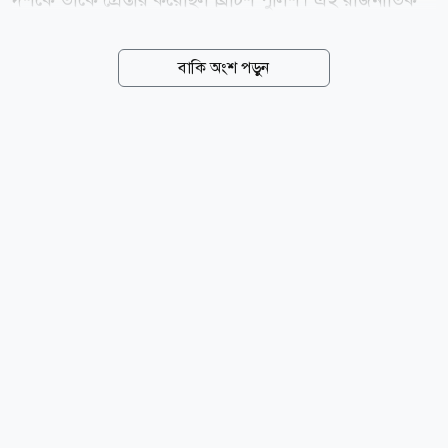
দেশটির ক্ষমতাসীন দল পাকিস্তান মুসলিম লীগ-নওয়াজের
(পিএমএল-এন) রাজনীতিতে জড়িত ছিলেন। তিনি পাকিস্তানের
বাকি অংশ পড়ুন
প্রধানমন্ত্রী শাহবাজ শরিফের দল থেকে গত সপ্তাহে আজাদ জম্মু
ও কাশ্মীরের আইনসভার সদস্য (এমপি) হিসেবে পুনঃনির্বাচিত
হয়েছেন। আজ বুধবার (৫ আগস্ট) ব্রিটিশ সংবাদমাধ্যম দ্য
গার্ডিয়ানের প্রকাশ করা প্রতিবেদনে এসব তথ্য উঠে এসেছে।
২০২৪ সালের জুলাই মাসে ম্যানচেস্টার বিমানবন্দর থেকে
গ্রুমিং গ্যাংয়ের অংশ হিসেবে শিশু ধর্ষণ ও মানব পাচারের
অভিযোগে তাকে গ্রেপ্তার করা হয়েছিল। বর্তমানে তিনি জামিনে
রয়েছেন। তদন্তকারীদের সূত্রে জানা...