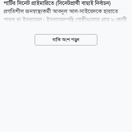
পার্টির সিনেট প্রাইমারিতে (সিনেটপ্রার্থী বাছাই নির্বাচন)
প্রগতিশীল জনস্বাস্থ্যকর্মী আবদুল আল-সাইয়েদকে হারাতে
পারল না ইসরায়েল। ইসরায়েলপন্থি গোষ্ঠীগুলোর প্রায় ৬ কোটি
ডলারেরও (৬০ মিলিয়ন) বেশি নির্বাচনি প্রচারণার খরচকে বুড়ো
আঙুল দেখিয়ে ঐতিহাসিক মনোনয়ন লাভ করেছেন আল-
বাকি অংশ পড়ুন
সাইয়েদ। বুধবার (০৫ আগস্ট) বিভিন্ন সংবাদমাধ্যমের
প্রতিবেদন থেকে এ তথ্য জানা গেছে। মঙ্গলবারের এ নির্বাচনি
ফলাফলকে যুক্তরাষ্ট্রের সবচেয়ে প্রভাবশালী ইসরায়েলপন্থি লবিং
গ্রুপ আমেরিকান ইসরায়েল পাবলিক অ্যাফেয়ার্স কমিটি বা
এআইপিএসির জন্য একটি বড় ধাক্কা হিসেবে দেখা হচ্ছে।
আবদুল আল-সাইয়েদকে হারাতে এ গোষ্ঠীই মূলত সামনে
থেকে নেতৃত্ব দিয়েছে এবং তার প্রতিদ্বন্দ্বী মার্কিন কংগ্রেস সদস্য
হেইলি স্টিভেন্সের পক্ষে ৩...