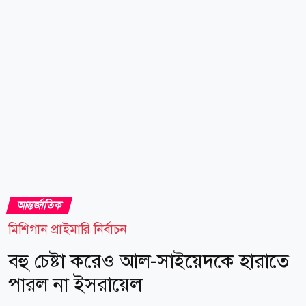
(সাবেক টুইটার) একটি পোস্টে দাবি করা হয়, ইসরায়েলের
সমালোচনা করলে যুক্তরাষ্ট্রের ভিসা দেওয়া হবে নাএমন মন্তব্য
করেছেন মার্কো রুবিও। এই পোস্টের...
আন্তর্জাতিক
মিশিগান প্রাইমারি নির্বাচন
বহু চেষ্টা করেও আল-সাইয়েদকে হারাতে
পারল না ইসরায়েল