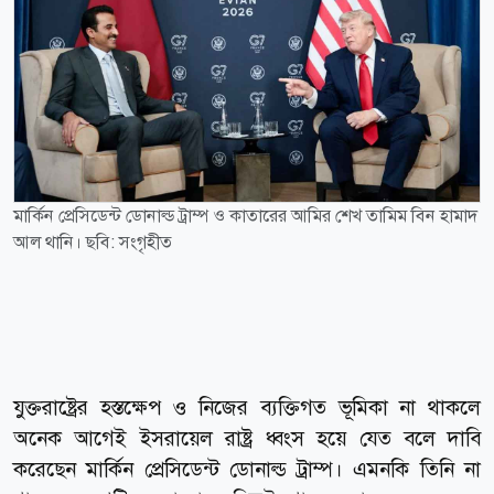
মার্কিন প্রেসিডেন্ট ডোনাল্ড ট্রাম্প ও কাতারের আমির শেখ তামিম বিন হামাদ
আল থানি। ছবি: সংগৃহীত
যুক্তরাষ্ট্রের হস্তক্ষেপ ও নিজের ব্যক্তিগত ভূমিকা না থাকলে
অনেক আগেই ইসরায়েল রাষ্ট্র ধ্বংস হয়ে যেত বলে দাবি
করেছেন মার্কিন প্রেসিডেন্ট ডোনাল্ড ট্রাম্প। এমনকি তিনি না