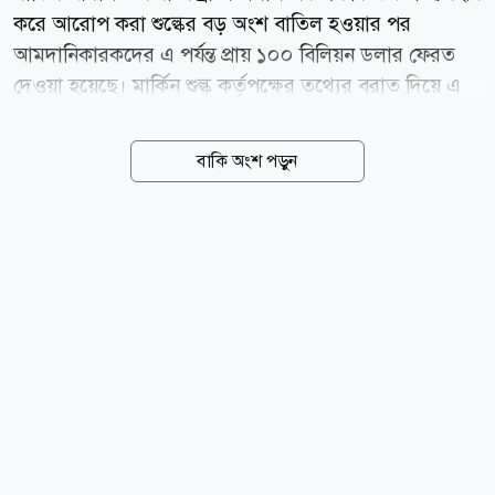
করে আরোপ করা শুল্কের বড় অংশ বাতিল হওয়ার পর
আমদানিকারকদের এ পর্যন্ত প্রায় ১০০ বিলিয়ন ডলার ফেরত
দেওয়া হয়েছে। মার্কিন শুল্ক কর্তৃপক্ষের তথ্যের বরাত দিয়ে এ
তথ্য জানিয়েছে কাতারভিত্তিক সংবাদমাধ্যম আল জাজিরা।
প্রতিবেদনে বলা হয়, চলতি বছরের ফেব্রুয়ারিতে যুক্তরাষ্ট্রের
বাকি অংশ পড়ুন
সুপ্রিম কোর্ট ৬-৩ ভোটের রায়ে ট্রাম্প প্রশাসনের শুল্কনীতির
একটি বড় অংশকে অবৈধ ঘোষণা করে। আদালত রায়ে উল্লেখ
করে, জরুরি অর্থনৈতিক ক্ষমতা ব্যবহার করে এত উচ্চ হারে
শুল্ক আরোপের আইনগত ভিত্তি নেই। এ রায়ের ফলে
প্রেসিডেন্টের নির্বাহী ক্ষমতার ব্যবহারও উল্লেখযোগ্যভাবে
সীমিত হয়। রায় ঘোষণার আগে ট্রাম্প প্রশাসন বিভিন্ন দেশের
পণ্যের ওপর আরোপিত শুল্ক থেকে প্রায় ১৬৬ বিলিয়ন ডলার
আদায় করেছিল। পরে নিম্ন আদালতের নির্দেশে যুক্তরাষ্ট্রের...