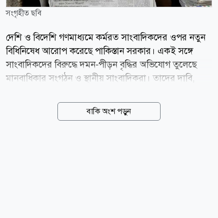
সংগৃহীত ছবি
দেশি ও বিদেশি গণমাধ্যমে কর্মরত সাংবাদিকদের ওপর নতুন
বিধিনিষেধ আরোপ করেছে পাকিস্তান সরকার। একই সঙ্গে
সাংবাদিকদের বিরুদ্ধে দমন-পীড়ন বৃদ্ধির অভিযোগ তুলেছে
মানবাধিকার সংগঠন ও স্থানীয় সাংবাদিকরা। তাদের দাবি,
এসব পদক্ষেপ দেশটিতে স্বাধীন সাংবাদিকতার পরিসর আরও
সংকুচিত করবে। নিউইয়র্ক টাইমস-এর প্রতিবেদনে স্থানীয়
বাকি অংশ পড়ুন
সাংবাদিক ও মানবাধিকার সংস্থাগুলোর বরাতে বলা হয়েছে,
নতুন নিয়ম অনুযায়ী বিদেশি সংবাদমাধ্যমে কর্মরত
সাংবাদিকদের ইসলামাবাদ, করাচি ও লাহোরের বাইরে
কোথাও সংবাদ সংগ্রহ বা ভ্রমণের আগে সরকারি অনুমতি নিতে
হবে। একই সঙ্গে পাকিস্তান-নিয়ন্ত্রিত কাশ্মীরে কর্মরত বিদেশি
সংবাদমাধ্যমের সাংবাদিকদের এলাকা ত্যাগের নির্দেশও
দেওয়া হয়েছে। এই বিধিনিষেধ কার্যকর হয়েছে কাশ্মীরের
সাম্প্রতিক প্রাদেশিক নির্বাচন নিয়ে আন্তর্জাতিক