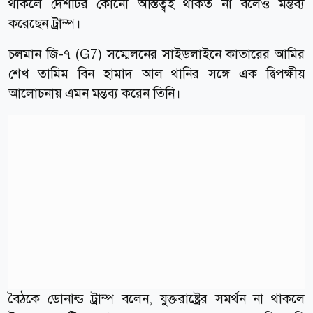
থাকলে দেশটির কোনো অস্তিত্বই থাকত না বলেও মন্তব্য
করেছেন ট্রাম্প।
চলমান জি-৭ (G7) সম্মেলনের সাইডলাইনে কাতারের আমির
শেখ তামিম বিন হামাদ আল থানির সঙ্গে এক দ্বিপক্ষীয়
আলোচনায় এমন মন্তব্য করেন তিনি।
বৈঠকে ডোনাল্ড ট্রাম্প বলেন, যুক্তরাষ্ট্রের সমর্থন না থাকলে