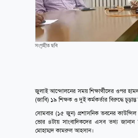
সংগৃহীত ছবি
জুলাই আন্দোলনের সময় শিক্ষার্থীদের ওপর হামল
(জাবি) ১৯ শিক্ষক ও দুই কর্মকর্তার বিরুদ্ধে চূড়ান্ত
সোমবার (১৫ জুন) প্রশাসনিক ভবনের কাউন্সিল ক
ভোর ৪টায় সাংবাদিকদের এসব তথ্য জানান সিন
মোহাম্মদ কামরুল আহসান।