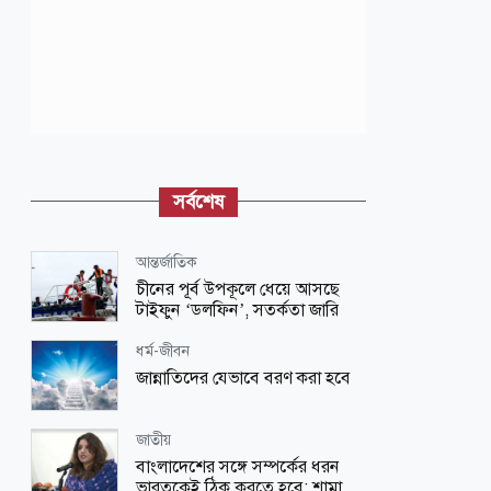
সর্বশেষ
আন্তর্জাতিক
চীনের পূর্ব উপকূলে ধেয়ে আসছে
টাইফুন ‘ডলফিন’, সতর্কতা জারি
ধর্ম-জীবন
জান্নাতিদের যেভাবে বরণ করা হবে
জাতীয়
বাংলাদেশের সঙ্গে সম্পর্কের ধরন
ভারতকেই ঠিক করতে হবে: শামা