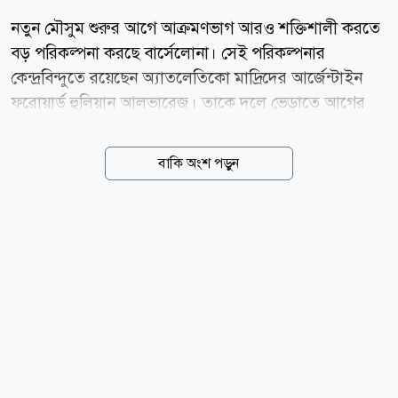
নতুন মৌসুম শুরুর আগে আক্রমণভাগ আরও শক্তিশালী করতে
বড় পরিকল্পনা করছে বার্সেলোনা। সেই পরিকল্পনার
কেন্দ্রবিন্দুতে রয়েছেন অ্যাতলেতিকো মাদ্রিদের আর্জেন্টাইন
ফরোয়ার্ড হুলিয়ান আলভারেজ। তাকে দলে ভেড়াতে আগের
প্রস্তাবের চেয়ে আরও বেশি অর্থ খরচ করতে প্রস্তুত কাতালান
ক্লাবটি। স্প্যানিশ সংবাদমাধ্যম স্পোর্ট জানিয়েছে,
বাকি অংশ পড়ুন
আলভারেজকে দলে আনতে বার্সেলোনা তাদের প্রস্তাব ১০০
মিলিয়ন ইউরো থেকে বাড়িয়ে ১১৫ মিলিয়ন ইউরো করার কথা
ভাবছে। চলতি সপ্তাহেই আলভারেজের এজেন্টরা বার্সেলোনায়
গিয়ে ক্লাব কর্মকর্তাদের সঙ্গে বৈঠক করবেন। সেখানে সম্ভাব্য
দলবদলের বিষয়ে আলোচনা হওয়ার কথা রয়েছে। এর আগে
বার্সেলোনা আনুষ্ঠানিকভাবে প্রায় ১০০ মিলিয়ন ইউরোর প্রস্তাব
দিয়েছিল। তবে আলোচনায় গতি আনতে নতুন করে আরও বড়
অঙ্কের প্রস্তাব দেওয়ার পরিকল্পনা করছে ক্লাবটি। যদিও
বার্সেলোনা...