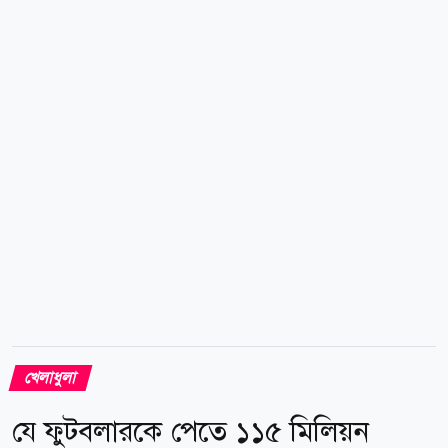
তথ্য নিশ্চিত করেন। দুদকের মুখপাত্র বলেন, শেয়ারবাজারে
প্রায় ২৫৬ কোটি টাকা আত্মসাতের অভিযোগে দায়ের করা
মামলাটির তদন্তের কাজ প্রায় শেষ হয়ে এসেছে। এখন শেষ
মুহূর্তের আইনি ও প্রশাসনিক প্রক্রিয়াগুলো যাচাই-বাছাই করা
হচ্ছে। আনুষ্ঠানিকতা শেষেই দ্রুততম সময়ের মধ্যে আদালতে
চার্জশিট পেশ করা হবে। দুদক সূত্রে জানা গেছে, পুঁজিবাজারে
অবৈধ প্রভাব খাটিয়ে ও...
খেলাধুলা
যে ফুটবলারকে পেতে ১১৫ মিলিয়ন