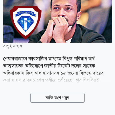
সংগৃহীত ছবি
শেয়ারবাজারে কারসাজির মাধ্যমে বিপুল পরিমাণ অর্থ
আত্মসাতের অভিযোগে জাতীয় ক্রিকেট দলের সাবেক
অধিনায়ক সাকিব আল হাসানসহ ১৫ জনের বিরুদ্ধে দায়ের
করা মামলার তদন্ত শেষ পর্যায়ে পৌঁছেছে। খুব শিগগিরই
আদালতে এ মামলার অভিযোগপত্র (চার্জশিট) দাখিল করা হবে
বলে জানিয়েছে দুর্নীতি দমন কমিশন (দুদক)। আজ
বাকি অংশ পড়ুন
বৃহস্পতিবার (৬ আগস্ট) দুদক কার্যালয়ে সাংবাদিকদের এক
প্রশ্নের জবাবে সংস্থাটির মুখপাত্র মো. আকতারুল ইসলাম এই