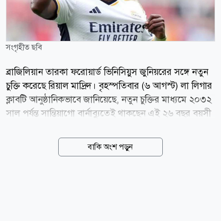
সংগৃহীত ছবি
ব্রাজিলিয়ান তারকা ফরোয়ার্ড ভিনিসিয়ুস জুনিয়রের সঙ্গে নতুন
চুক্তি করেছে রিয়াল মাদ্রিদ। বৃহস্পতিবার (৬ আগস্ট) লা লিগার
ক্লাবটি আনুষ্ঠানিকভাবে জানিয়েছে, নতুন চুক্তির মাধ্যমে ২০৩২
সাল পর্যন্ত সান্তিয়াগো বার্নাব্যুতেই থাকছেন এই ২৬ বছর বয়সী
ফুটবলার। গত কয়েক মৌসুমে রিয়ালের আক্রমণভাগের
অন্যতম প্রধান ভরসা হয়ে ওঠা ভিনিসিয়ুসকে নিয়ে সম্প্রতি
বাকি অংশ পড়ুন
প্রিমিয়ার লিগের ক্লাব আর্সেনালে যোগ দেওয়ার গুঞ্জন শোনা
গিয়েছিল। তবে নতুন চুক্তির মাধ্যমে সেই জল্পনার অবসান
ঘটিয়েছে স্প্যানিশ জায়ান্টরা। রিয়াল মাদ্রিদের জার্সিতে এখন
পর্যন্ত ১২৮টি গোল করেছেন ভিনিসিয়ুস। পাশাপাশি সতীর্থদের
দিয়ে করিয়েছেন আরও ১০০টি গোল। আগামী বছর চুক্তির