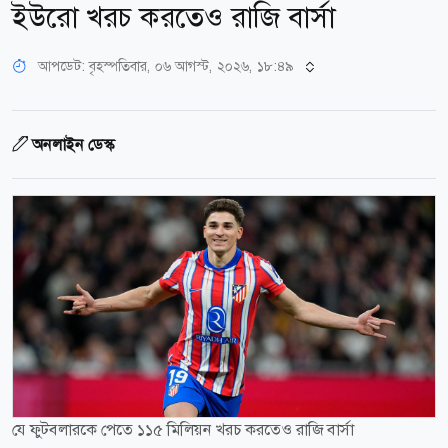
ইউরো খরচ করতেও রাজি বার্সা
আপডেট: বৃহস্পতিবার, ০৬ আগস্ট, ২০২৬, ১৮:৪৯
অনলাইন ডেস্ক
যে ফুটবলারকে পেতে ১১৫ মিলিয়ন খরচ করতেও রাজি বার্সা