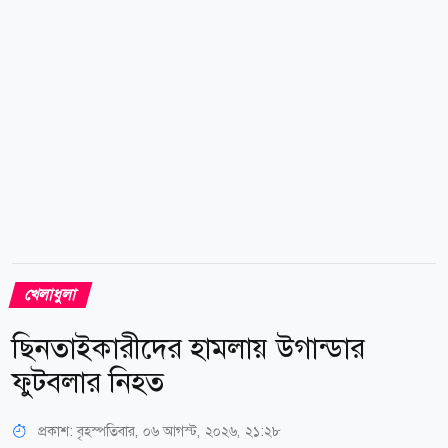
মেয়াদ শেষ হওয়ার পর তাকে বিনা ট্রান্সফার ফিতে হারানোর
ঝুঁকি নিতে চায়নি ক্লাবটি। তাই আগেভাগেই দীর্ঘমেয়াদি নতুন...
খেলাধুলা
ছিনতাইকারীদের হামলায় উগান্ডার
ফুটবলার নিহত
প্রকাশ:
বৃহস্পতিবার, ০৬ আগস্ট, ২০২৬, ২১:২৮