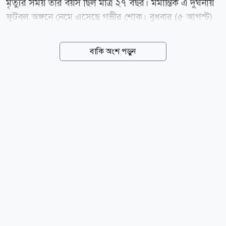
মৃত্যুর সময় তার বয়স ছিল মাত্র ২৭ বছর। মর্মান্তিক এ দুর্ঘনায়
ফুটবল অঙ্গনে নেমে এসেছে গভীর শোক। বুধবার (৫ আগস্ট)
হাসপাতালে চিকিৎসাধীন অবস্থায় মারা যান ওওরি। এর আগে
মঙ্গলবার রাতে রাজধানী কাম্পালার মাকিন্দিয়ে এলাকায় নিজ
বাকি অংশ পড়ুন
বাড়ির সামনে দুর্বৃত্তদের হামলার শিকার হন তিনি। পুলিশের
তথ্য অনুযায়ী, হামলাকারীরা ওওরির মোবাইল ফোনসহ
মূল্যবান জিনিসপত্র ছিনিয়ে নেওয়ার চেষ্টা করে। তিনি বাধা দিলে
দুর্বৃত্তরা রাস্তায় ব্যবহৃত পাথর দিয়ে তাকে আঘাত করে। পরে
তার কাছ থেকে জিনিসপত্র নিয়ে পালিয়ে যায় তারা। গুরুতর
আহত অবস্থায় ওওরিকে প্রথমে একটি স্থানীয় চিকিৎসাকেন্দ্রে
নেওয়া হয়। পরে উন্নত চিকিৎসার জন্য তাকে কাম্পালার একটি
বেসরকারি হাসপাতালে...