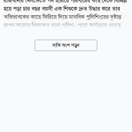
রাজধানীর খিলক্ষেতে পথ হারিয়ে পরিবারের কাছ থেকে বিচ্ছিন্ন
হয়ে পড়া চার বছর বয়সী এক শিশুকে দ্রুত উদ্ধার করে তার
অভিভাবকের কাছে ফিরিয়ে দিয়ে মানবিক পুলিশিংয়ের দৃষ্টান্ত
স্থাপন করেছে খিলক্ষেত থানা পুলিশ। পুরো কার্যক্রমে নেতৃত্ব
দেন খিলক্ষেত থানার ভারপ্রাপ্ত কর্মকর্তা (ওসি) সোহরাব আল
হোসাইন। তাঁর নির্দেশনায় পুলিশের তাৎক্ষণিক উদ্যোগ ও
বাকি অংশ পড়ুন
সমন্বিত তৎপরতায় অল্প সময়ের মধ্যেই শিশুটিকে নিরাপদে
পরিবারের কাছে ফিরিয়ে দেওয়া সম্ভব হয়। পুলিশ সূত্রে জানা
যায়, ৬ আগস্ট খিলক্ষেত থানাধীন লো মেরিডিয়ান হোটেলের
সামনে থেকে রাহিম (৪) নামে এক শিশুকে উদ্ধার করা হয়।
শিশুটির বাবা রতন এবং মা রোজিনা। তবে উদ্ধারকালে শিশুটির
ঠিকানা কিংবা পরিবারের অবস্থান সম্পর্কে কোনো তথ্য পাওয়া
যায়নি। খবর পাওয়ার সঙ্গে সঙ্গেই ওসি সোহরাব আল
হোসাইনের নির্দেশে খিলক্ষেত থানা...