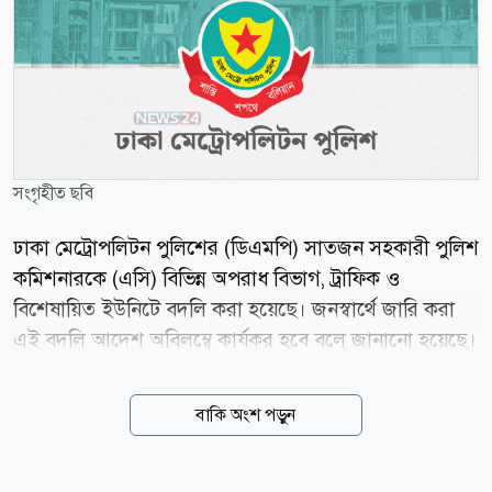
সংগৃহীত ছবি
ঢাকা মেট্রোপলিটন পুলিশের (ডিএমপি) সাতজন সহকারী পুলিশ
কমিশনারকে (এসি) বিভিন্ন অপরাধ বিভাগ, ট্রাফিক ও
বিশেষায়িত ইউনিটে বদলি করা হয়েছে। জনস্বার্থে জারি করা
এই বদলি আদেশ অবিলম্বে কার্যকর হবে বলে জানানো হয়েছে।
আজ বৃহস্পতিবার (৬ আগস্ট) ডিএমপি কমিশনার মোসলেহ
উদ্দিন আহমদ স্বাক্ষরিত এক অফিস আদেশে এই পদায়ন করা
বাকি অংশ পড়ুন
হয়। বদলিকৃত কর্মকর্তাদের তালিকা ও নতুন দায়িত্ব অনুযায়ী-
ট্রাফিক মিরপুর বিভাগের পল্লবী জোনের সহকারী কমিশনার