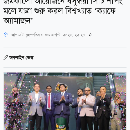
জমকালো আয়োজনে বসুন্ধরা সিটি শপিং
মলে যাত্রা শুরু করল বিশ্বখ্যাত ‘ক্যাফে
অ্যামাজন’
আপডেট: বৃহস্পতিবার, ০৬ আগস্ট, ২০২৬, ২২:২৮
অনলাইন ডেস্ক