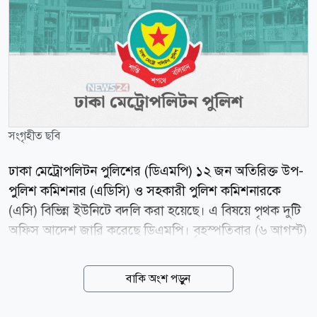
সংগৃহীত ছবি
ঢাকা মেট্রোপলিটন পুলিশের (ডিএমপি) ১২ জন অতিরিক্ত উপ-
পুলিশ কমিশনার (এডিসি) ও সহকারী পুলিশ কমিশনারকে
(এসি) বিভিন্ন ইউনিটে বদলি করা হয়েছে। এ বিষয়ে পৃথক দুটি
অফিস আদেশ জারি করেছে ডিএমপি। বৃহস্পতিবার (৬ আগস্ট)
ডিএমপির উপ-পুলিশ কমিশনার (সদর দপ্তর ও প্রশাসন) মো.
শাহরিয়ার আলী স্বাক্ষরিত আদেশে এ তথ্য জানানো হয়।
বাকি অংশ পড়ুন
আদেশ অনুযায়ী, ট্রাফিক তেজগাঁও বিভাগের অতিরিক্ত উপ-
পুলিশ কমিশনার তানিয়া সুলতানাকে পিঅ্যান্ডআর বিভাগে এবং