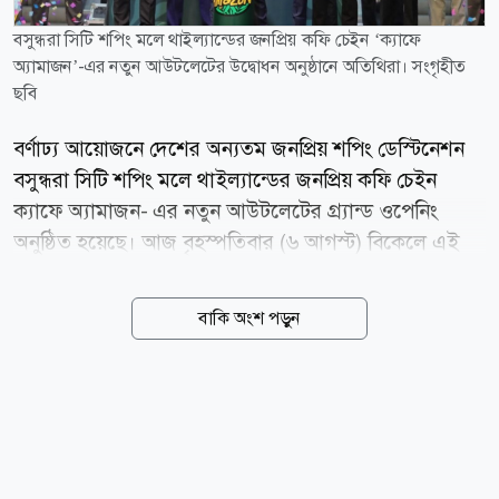
বসুন্ধরা সিটি শপিং মলে থাইল্যান্ডের জনপ্রিয় কফি চেইন ‘ক্যাফে
অ্যামাজন’-এর নতুন আউটলেটের উদ্বোধন অনুষ্ঠানে অতিথিরা। সংগৃহীত
ছবি
বর্ণাঢ্য আয়োজনে দেশের অন্যতম জনপ্রিয় শপিং ডেস্টিনেশন
বসুন্ধরা সিটি শপিং মলে থাইল্যান্ডের জনপ্রিয় কফি চেইন
ক্যাফে অ্যামাজন- এর নতুন আউটলেটের গ্র্যান্ড ওপেনিং
অনুষ্ঠিত হয়েছে। আজ বৃহস্পতিবার (৬ আগস্ট) বিকেলে এই
আউটলেটের আনুষ্ঠানিক উদ্বোধন করা হয়। উদ্বোধনী অনুষ্ঠানে
উপস্থিত ছিলেন তানভীর বসুন্ধরা গ্রুপের (টিবিজি) ব্যবস্থাপনা
বাকি অংশ পড়ুন
পরিচালক (এমডি) আহমেদ ইব্রাহিম সোবহান। তিনি তার
বক্তব্যে আন্তর্জাতিক মানের এই ব্র্যান্ডকে দেশের ক্রেতাদের
আরো কাছে পৌঁছে দেওয়ার ক্ষেত্রে এ উদ্যোগের গুরুত্ব তুলে
ধরেন। টিবিজির ব্যবস্থাপনা পরিচালক বলেন, ক্যাফে অ্যামাজন
শুধু প্রিমিয়াম কফিই নয়, বরং গ্রাহকদের জন্য একটি অনন্য
লাইফস্টাইল অভিজ্ঞতা নিশ্চিত করবে। অনুষ্ঠানে অতিথি