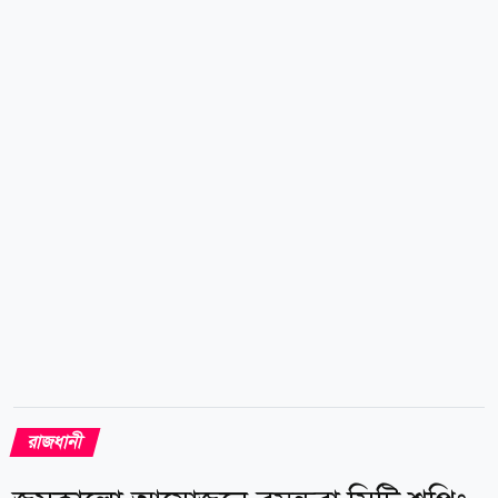
পুলিশ কমিশনার (মেইনটেন্যান্স, প্রকিউরমেন্ট অ্যান্ড
ওয়ার্কশপ) বিভাগের অতিরিক্ত উপ-পুলিশ কমিশনার এহসানুল
কামরান তানভীরকে ট্রাফিক তেজগাঁও বিভাগে বদলি করা
হয়েছে। এ ছাড়া লালবাগ বিভাগের সহকারী পুলিশ কমিশনার
অনীশ কীর্ত্তনীয়াকে পরিবহন বিভাগে, সুদীপ্ত কুমার বিশ্বাসকে
লজিস্টিকস বিভাগের (ইকুইপমেন্ট) এবং সহকারী পুলিশ
কমিশনার ফেরদৌস মেহেবুবকে লালবাগ...
রাজধানী