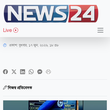
রাজধানী
ডিএমপির মাসিক অপরাধ সভায় সেরা
Live
থানা উত্তরা পশ্চিম
প্রকাশ:
বুধবার, ১৭ জুন, ২০২৬, ১৮:৩৮
নিজস্ব প্রতিবেদক