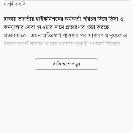
সংগৃহীত ছবি
ঢাকায় ভারতীয় হাইকমিশনের কর্মকর্তা পরিচয় দিয়ে ভিসা ও
কনস্যুলার সেবা দেওয়ার নামে প্রতারণার চেষ্টা করছে
প্রতারকচক্র। এমন অভিযোগ পাওয়ার পর সাধারণ মানুষকে এ
বিষয়ে সতর্ক থাকার আহ্বান জানিয়ে জরুরি পরামর্শ দিয়েছে
ভারতীয় হাইকমিশন। বৃহস্পতিবার (৬ আগস্ট) ঢাকায় ভারতীয়
হাইকমিশনের পক্ষ থেকে গণমাধ্যমে পাঠানো এক সতর্কবার্তায়
বাকি অংশ পড়ুন
এ তথ্য জানানো হয়। বিজ্ঞপ্তিতে জানানো হয়, একটি চক্র
নিজেদের হাইকমিশনের কর্মকর্তা দাবি করে বিভিন্ন ব্যক্তির সঙ্গে
যোগাযোগ করছে এবং অর্থের বিনিময়ে দ্রুত ভিসা বা অন্যান্য
সুবিধা পাইয়ে দেওয়ার মিথ্যা আশ্বাস দিচ্ছে। হাইকমিশন স্পষ্ট
করে জানিয়েছে, ভারতীয় হাইকমিশনের কোনো কর্মকর্তা
কখনো ভিসা প্রদান কিংবা অর্থ দাবি করার উদ্দেশ্যে ফোন,
হোয়াটসঅ্যাপ, সোশ্যাল মিডিয়া বা ইমেইলের মাধ্যমে কারো
সঙ্গে যোগাযোগ করেন না। সব ধরনের ভিসা আবেদন শুধু...