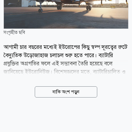
সংগৃহীত ছবি
আগামী চার বছরের মধ্যেই ইউরোপের কিছু স্বল্প দূরত্বের রুটে
বৈদ্যুতিক উড়োজাহাজ চলাচল শুরু হতে পারে। ব্যাটারি
প্রযুক্তির অগ্রগতির ফলে এই সম্ভাবনা তৈরি হয়েছে বলে
জানিয়েছে ইউরোনিউজ। বিশেষজ্ঞদের মতে, ব্যাটারিচালিত ও
হাইব্রিড উড়োজাহাজ স্বল্প দূরত্বের বিমান ভ্রমণকে আরও
পরিবেশবান্ধব করে তুলবে। পাশাপাশি আমদানি করা জেট
বাকি অংশ পড়ুন
জ্বালানির ওপর নির্ভরতাও কমবে। মধ্যপ্রাচ্যের অস্থিরতার
কারণে জ্বালানির দামের ঊর্ধ্বগতির প্রেক্ষাপটে এই প্রযুক্তির
গুরুত্ব আরও বেড়েছে। যেসব রুটে চলতে পারে ইউরোপের
কয়েকটি প্রতিষ্ঠান ৫০০ কিলোমিটার পর্যন্ত উড়তে সক্ষম
বৈদ্যুতিক উড়োজাহাজ তৈরির কাজ করছে। সফল হলে