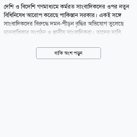
দেশি ও বিদেশি গণমাধ্যমে কর্মরত সাংবাদিকদের ওপর নতুন
বিধিনিষেধ আরোপ করেছে পাকিস্তান সরকার। একই সঙ্গে
সাংবাদিকদের বিরুদ্ধে দমন-পীড়ন বৃদ্ধির অভিযোগ তুলেছে
মানবাধিকার সংগঠন ও স্থানীয় সাংবাদিকরা। তাদের দাবি,
এসব পদক্ষেপ দেশটিতে স্বাধীন সাংবাদিকতার পরিসর আরও
সংকুচিত করবে। নিউইয়র্ক টাইমস-এর প্রতিবেদনে স্থানীয়
বাকি অংশ পড়ুন
সাংবাদিক ও মানবাধিকার সংস্থাগুলোর বরাতে বলা হয়েছে,
নতুন নিয়ম অনুযায়ী বিদেশি সংবাদমাধ্যমে কর্মরত
সাংবাদিকদের ইসলামাবাদ, করাচি ও লাহোরের বাইরে
কোথাও সংবাদ সংগ্রহ বা ভ্রমণের আগে সরকারি অনুমতি নিতে
হবে। একই সঙ্গে পাকিস্তান-নিয়ন্ত্রিত কাশ্মীরে কর্মরত বিদেশি
সংবাদমাধ্যমের সাংবাদিকদের এলাকা ত্যাগের নির্দেশও
দেওয়া হয়েছে। এই বিধিনিষেধ কার্যকর হয়েছে কাশ্মীরের
সাম্প্রতিক প্রাদেশিক নির্বাচন নিয়ে আন্তর্জাতিক
সংবাদমাধ্যমগুলোর বিস্তৃত...