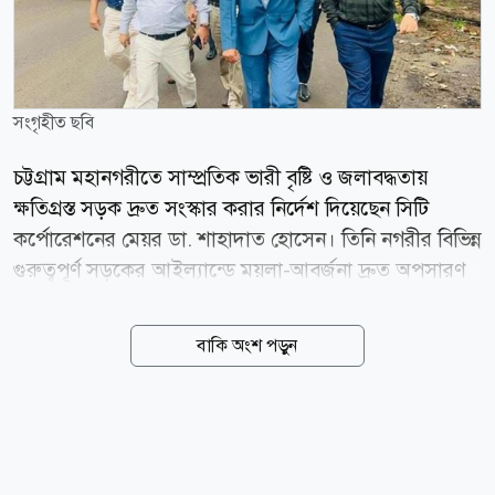
সংগৃহীত ছবি
চট্টগ্রাম মহানগরীতে সাম্প্রতিক ভারী বৃষ্টি ও জলাবদ্ধতায়
ক্ষতিগ্রস্ত সড়ক দ্রুত সংস্কার করার নির্দেশ দিয়েছেন সিটি
কর্পোরেশনের মেয়র ডা. শাহাদাত হোসেন। তিনি নগরীর বিভিন্ন
গুরুত্বপূর্ণ সড়কের আইল্যান্ডে ময়লা-আবর্জনা দ্রুত অপসারণ
করারও নির্দেশ দেন। মেয়র ডা. শাহাদাত হোসেন আজ
বৃহস্পতিবার (০৬ আগস্ট) নগরীর টাইগারপাস থেকে অক্সিজেন
বাকি অংশ পড়ুন
হয়ে ১ নম্বর দক্ষিণ পাহাড়তলী ওয়ার্ড এবং সেখান থেকে ৪১
নম্বর পতেঙ্গা ওয়ার্ড পর্যন্ত গুরুত্বপূর্ণ সড়ক ও চলমান উন্নয়ন
কার্যক্রম সরেজমিনে পরিদর্শন করেন। এ সময় তিনি সংশ্লিষ্ট
প্রকৌশলীসহ দায়িত্বশীল কর্মকর্তাদের প্রতি এসব নির্দেশ দেন।
মেয়র নগরের অন্যতম প্রবেশমুখ অক্সিজেন মোড়ে নির্মাণাধীন