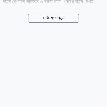
ঝুমুর বেগমের বাড়িতে এ ঘটনা ঘটে। গৃহবধূ ঝুমুর বেগম
বলেন, রাত প্রায় পৌনে তিনটায় শব্দ পেয়ে ঘুম ভেঙে যায়।
চোরকে দেখে চিৎকার শুরু করলে সে আমার মুখ চেপে ধরে।
বাকি অংশ পড়ুন
শুরু হয় ধস্তাধস্তি। এ সময় চোরটি আমার কাছ থেকে নিজেকে
ছাড়িয়ে নেওয়ার চেষ্টা করলে আমি তার আঙুলে কামড় দিই।
এতে তার আঙুলের একটি অংশ বিচ্ছিন্ন হয়ে যায়। আহত চোর
আমার প্রাণনাশের হুমকি দিয়ে ঘরের দরজা খুলে বাইরে থাকা
সহযোগীদের সঙ্গে পালিয়ে যায়। তবে পালানোর সময় ঘর
থেকে দুটি মোবাইল ফোন নিয়ে যায় চোরের দল। পরে গৃহবধূর
চিৎকারে আশপাশের লোকজন ছুটে এসে পুলিশকে খবর দেয়।
রাজাপুর থানার ওসি সুজন বিশ্বাস বলেন, ঘটনাস্থল পরিদর্শন
করা হয়েছে। অভিযোগের ভিত্তিতে...