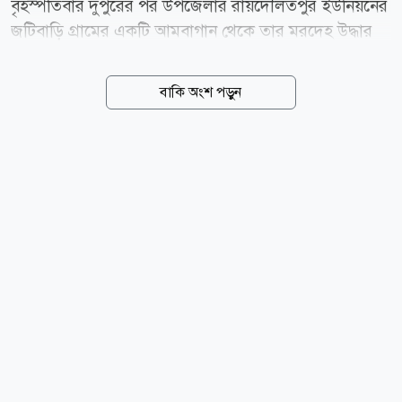
বৃহস্পতিবার দুপুরের পর উপজেলার রায়দৌলতপুর ইউনিয়নের
জটিবাড়ি গ্রামের একটি আমবাগান থেকে তার মরদেহ উদ্ধার
করা হয়। তিনি ওই গ্রামের সোহরাব প্রামাণিকের ছেলে।
ফেসবুকে তিনি এস এম রাকিব খান (SM Rakib Khan) নামে
বাকি অংশ পড়ুন
পরিচিত ছিলেন। মৃত্যুর আগে নিজের ফেসবুক আইডি থেকে
দেওয়া এক পোস্টে রাকিব দাবি করেন, তিনি এক তরুণীকে
ভালোবাসতেন এবং ওই তরুণীরও তার প্রতি ভালোবাসা ছিল।
তবে পরিবারের সিদ্ধান্তে ওই তরুণীর বিয়ে দেওয়া হচ্ছে বলে
তিনি উল্লেখ করেন। পোস্টে তিনি আরও লেখেন, মেয়েটিকে না
পেলে তিনি বেঁচে থাকবেন না। একই সঙ্গে নিজের মৃত্যুর জন্য
ওই তরুণীর বাবা-মাকে দায়ী করে তাদের পরিচয়ও উল্লেখ
করেন। এর কয়েক ঘণ্টা পর দেওয়া আরেকটি পোস্টে রাকিব
তার বাবা-মায়ের কাছে ক্ষমা চান। ওই...