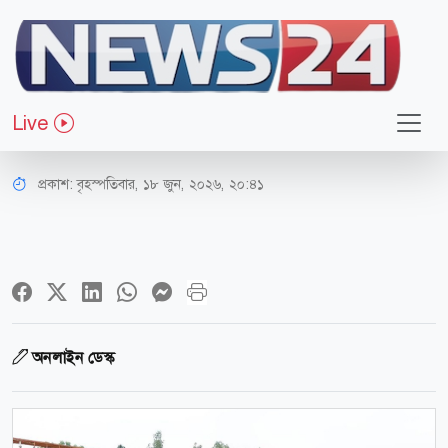
সারাদেশ
যমুনায় গোসল করতে নেমে দুই শিশু
Live
নিখোঁজ, চলছে উদ্ধার অভিযান
প্রকাশ:
বৃহস্পতিবার, ১৮ জুন, ২০২৬, ২০:৪১
অনলাইন ডেস্ক