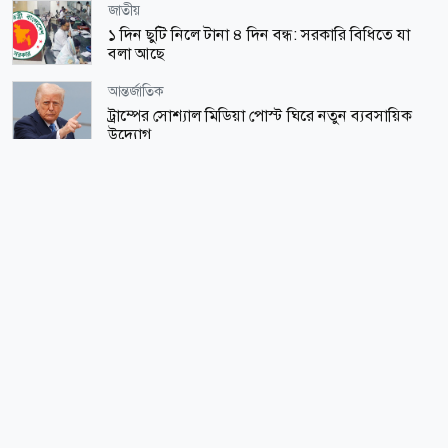
জাতীয়
১ দিন ছুটি নিলে টানা ৪ দিন বন্ধ: সরকারি বিধিতে যা
বলা আছে
আন্তর্জাতিক
ট্রাম্পের সোশ্যাল মিডিয়া পোস্ট ঘিরে নতুন ব্যবসায়িক
উদ্যোগ
জাতীয়
তিস্তার পানি বিপৎসীমার ১৩ সেন্টিমিটার ওপরে
রাজধানী
আজ রাজধানীর যেসব সড়ক এড়িয়ে চলবেন
সারাদেশ
২ বছরেও আলোর মুখ দেখেনি শহীদ আবু সাঈদের
স্মৃতিচিহ্ন
রাজধানী
ঢাকায় আজ বজ্রসহ বৃষ্টির আভাস
সর্বাধিক পঠিত