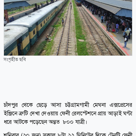
সংগৃহীত ছবি
চাঁদপুর থেকে ছেড়ে আসা চট্টগ্রামগামী মেঘনা এক্সপ্রেসের
ইঞ্জিনে ত্রুটি দেখা দেওয়ায় ফেনী রেলস্টেশনে প্রায় আড়াই ঘণ্টা
ধরে আটকে পড়েছেন অন্তত ৮০০ যাত্রী।
শনিবার (২০ জুন) সকাল ৮টা ২২ মিনিটের দিকে ট্রেনটি ফেনী