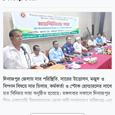
দিনাজপুর জেলায় সার পরিস্থিতি, সারের উত্তোলন, মজুদ ও
বিপণন বিষয়ে সার ডিলার, কর্মকর্তা ও স্টোক হোল্ডারদের সাথে
মত বিনিময় সভা অনুষ্ঠিত হয়েছে। মঙ্গলবার সকালে দিনাজপুর
শিশু একাডেমি মিলনায়তনে জেলা কৃষি সম্প্রসারণ অধিদপ্তর-এর
আয়োজনে এ মত বিনিময় সভায় সভাপতিত্ব করেন
দিনাজপুরের জেলা প্রশাসক মো. রফিকুল ইসলাম। অতিথি