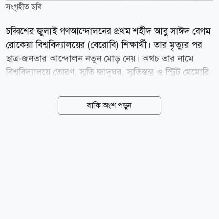
সংগৃহীত ছবি
চব্বিশের জুলাই গণআন্দোলনের প্রথম শহীদ আবু সাঈদ বেগম
রোকেয়া বিশ্ববিদ্যালয়ের (বেরোবি) শিক্ষার্থী। তার মৃত্যুর পর
ছাত্র-জনতার আন্দোলন নতুন মোড় নেয়। অথচ তার নামে
বিশ্ববিদ্যালয়ে তোরণ, স্মৃতি জাদুঘর, স্মৃতিস্তম্ভ ও স্ট্রিট মেমোরি
নির্মাণের ভিত্তিপ্রস্তর স্থাপন করা হলেও এখনও মূল নির্মাণকাজ
শুরু করতে পারেনি বিশ্ববিদ্যালয় কর্তৃপক্ষ। বিশ্ববিদ্যালয়ের
বাকি অংশ পড়ুন
প্রধান ফটকে শহীদ আবু সাঈদ লেখা একটি সাইনবোর্ড ছাড়া
আর কোনো চিহ্ন নেই। নেই কোনো গ্রাফিতি বা স্মৃতিচিহ্ন।
একটি ছবি থাকলেও তা বিকৃত অবস্থায় রয়েছে। স্ট্রিট মেমোরি
স্থাপন করা হলেও সেখানেও নাম ও পরিচিতি অস্পষ্ট হয়ে
যাচ্ছে। ১৬ জুলাই বাদে আবু সাঈদকে নিয়ে তেমন কোনো
আয়োজনও নেই বলে অভিযোগ শিক্ষার্থী ও সমন্বয়কদের। এ
নিয়ে ক্ষোভ প্রকাশ করেছেন তারা। সমন্বয়করা বলছেন,
বিশ্ববিদ্যালয় কর্তৃপক্ষের উদাসীনতার পাশাপাশি...